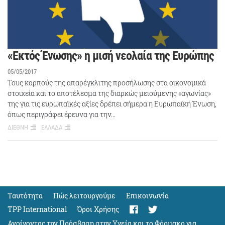
«Εκτός Ένωσης» η μισή νεολαία της Ευρώπης
05/05/2017
Τους καρπούς της απαρέγκλιτης προσήλωσης στα οικονομικά
στοιχεία και το αποτέλεσμα της διαρκώς μειούμενης «αγωνίας»
της για τις ευρωπαϊκές αξίες δρέπει σήμερα η Ευρωπαϊκή Ένωση,
όπως περιγράφει έρευνα για την…
ΔΙΕΘΝΗ
ΕΛΛΑΔΑ
Ταυτότητα
Πώς λειτουργούμε
Eπικοινωνία
TPP International
Όροι Χρήσης
Ανοίγοντας την Πρόσβαση στην Υγεία και το Φάρμακο για