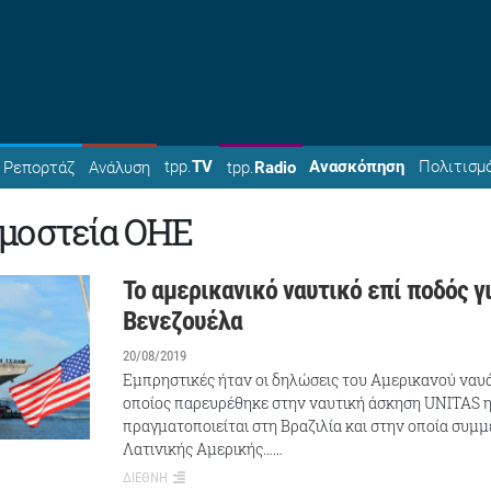
tpp.
TV
Ανασκόπηση
Πολιτισμ
Ρεπορτάζ
Ανάλυση
tpp.
Radio
μοστεία ΟΗΕ
Το αμερικανικό ναυτικό επί ποδός γι
Βενεζουέλα
20/08/2019
Εμπρηστικές ήταν οι δηλώσεις του Αμερικανού ναυ
οποίος παρευρέθηκε στην ναυτική άσκηση UNITAS η
πραγματοποιείται στη Βραζιλία και στην οποία συμ
Λατινικής Αμερικής……
ΔΙΕΘΝΗ