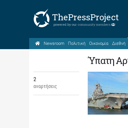
ThePressProject
powered by our
community members
Newsroom
Πολιτική
Οικονομία
Διεθνή
Ύπατη Αρ
2
αναρτήσεις