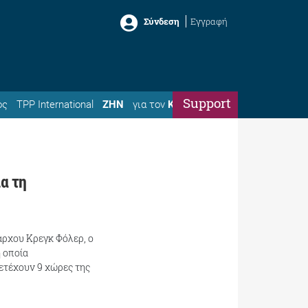
Σύνδεση
Εγγραφή
Support
ός
TPP International
ΖΗΝ
για τον
Κώστα
α τη
άρχου Κρεγκ Φόλερ, ο
 οποία
μετέχουν 9 χώρες της