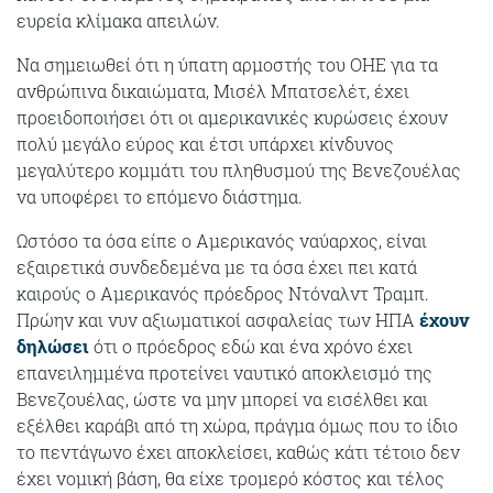
ευρεία κλίμακα απειλών.
Να σημειωθεί ότι η ύπατη αρμοστής του ΟΗΕ για τα
ανθρώπινα δικαιώματα, Μισέλ Μπατσελέτ, έχει
προειδοποιήσει ότι οι αμερικανικές κυρώσεις έχουν
πολύ μεγάλο εύρος και έτσι υπάρχει κίνδυνος
μεγαλύτερο κομμάτι του πληθυσμού της Βενεζουέλας
να υποφέρει το επόμενο διάστημα.
Ωστόσο τα όσα είπε ο Αμερικανός ναύαρχος, είναι
εξαιρετικά συνδεδεμένα με τα όσα έχει πει κατά
καιρούς ο Αμερικανός πρόεδρος Ντόναλντ Τραμπ.
Πρώην και νυν αξιωματικοί ασφαλείας των ΗΠΑ
έχουν
δηλώσει
ότι ο πρόεδρος εδώ και ένα χρόνο έχει
επανειλημμένα προτείνει ναυτικό αποκλεισμό της
Βενεζουέλας, ώστε να μην μπορεί να εισέλθει και
εξέλθει καράβι από τη χώρα, πράγμα όμως που το ίδιο
το πεντάγωνο έχει αποκλείσει, καθώς κάτι τέτοιο δεν
έχει νομική βάση, θα είχε τρομερό κόστος και τέλος