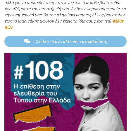
αλλά για να παραχθεί το πρωτογενές υλικό που θα βρείτε εδώ
χρειαζόμαστε την υποστήριξή σου. Αν δεν πληρώσουμε εμείς για
την ενημέρωσή μας, θα την πληρώσει κάποιος άλλος (και αν δεν
είσαι ο Μαρινάκης μάλλον δεν έχεις τα ίδια συμφέροντα).
Μάθε
πώς
1 Σχόλιο
- Κάνε κλικ για να σχολιάσεις