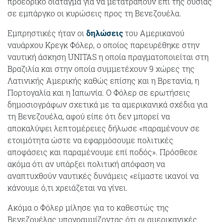
προεδρικό διάταγμα για να μετατραπούν επί της ουσίας
σε εμπάργκο οι κυρώσεις προς τη Βενεζουέλα.
Εμπρηστικές ήταν οι
δηλώσεις
του Αμερικανού
ναυάρχου Κρεγκ Φόλερ, ο οποίος παρευρέθηκε στην
ναυτική άσκηση UNITAS η οποία πραγματοποιείται στη
Βραζιλία και στην οποία συμμετέχουν 9 χώρες της
Λατινικής Αμερικής καθώς επίσης και η Βρετανία, η
Πορτογαλία και η Ιαπωνία. Ο Φόλερ σε ερωτήσεις
δημοσιογράφων σχετικά με τα αμερικανικά σχέδια για
τη Βενεζουέλα, αφού είπε ότι δεν μπορεί να
αποκαλύψει λεπτομέρειες δήλωσε «παραμένουν σε
ετοιμότητα ώστε να εφαρμόσουμε πολιτικές
αποφάσεις και παραμένουμε επί ποδός». Πρόσθεσε
ακόμα ότι αν υπάρξει πολιτική απόφαση να
αναπτυχθούν ναυτικές δυνάμεις «είμαστε ικανοί να
κάνουμε ό,τι χρειάζεται να γίνει.
Ακόμα ο Φόλερ μίλησε για το καθεστώς της
Βενεζουέλας υπογραμμίζοντας ότι οι αμερικανικές