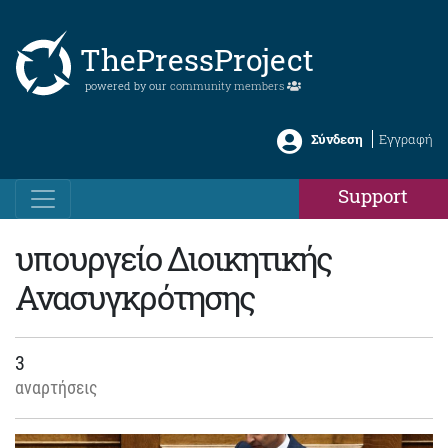
ThePressProject
powered by our
community members
Σύνδεση
Εγγραφή
Support
υπουργείο Διοικητικής
Ανασυγκρότησης
3
αναρτήσεις