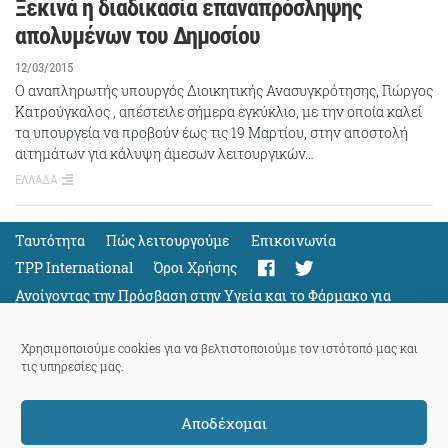
Ξεκινά η διαδικασία επαναπρόσληψης
απολυμένων του Δημοσίου
12/03/2015
Ο αναπληρωτής υπουργός Διοικητικής Ανασυγκρότησης, Γιώργος
Κατρούγκαλος , απέστειλε σήμερα εγκύκλιο, με την οποία καλεί
τα υπουργεία να προβούν έως τις 19 Μαρτίου, στην αποστολή
αιτημάτων για κάλυψη άμεσων λειτουργικών…
ΕΛΛΑΔΑ
Ταυτότητα
Πώς λειτουργούμε
Eπικοινωνία
TPP International
Όροι Χρήσης
Ανοίγοντας την Πρόσβαση στην Υγεία και το Φάρμακο για
Όλους
Support
Χρησιμοποιούμε cookies για να βελτιστοποιούμε τον ιστότοπό μας και
τις υπηρεσίες μας.
Αποδέχομαι
ThePressProject