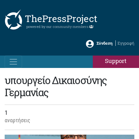
ThePressProject
powered by our
community members
Σύνδεση
Εγγραφή
Support
υπουργείο Δικαιοσύνης
Γερμανίας
1
αναρτήσεις