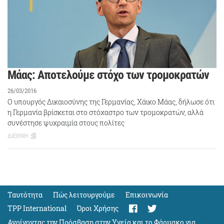
Μάας: Αποτελούμε στόχο των τρομοκρατών
26/03/2016
Ο υπουργός Δικαιοσύνης της Γερμανίας, Χάικο Μάας, δήλωσε ότι
η Γερμανία βρίσκεται στο στόχαστρο των τρομοκρατών, αλλά
συνέστησε ψυχραιμία στους πολίτες
ΔΙΕΘΝΗ
Ταυτότητα
Πώς λειτουργούμε
Eπικοινωνία
TPP International
Όροι Χρήσης
Ανοίγοντας την Πρόσβαση στην Υγεία και το Φάρμακο για