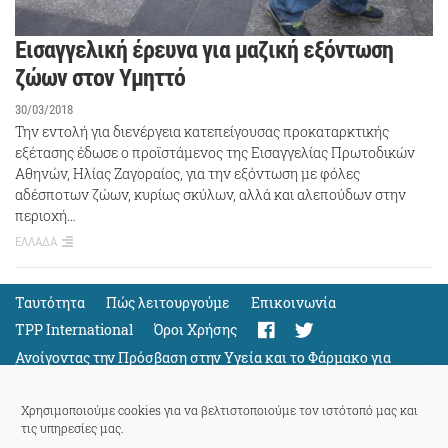
Εισαγγελική έρευνα για μαζική εξόντωση
ζώων στον Υμηττό
30/03/2018
Την εντολή για διενέργεια κατεπείγουσας προκαταρκτικής
εξέτασης έδωσε ο προϊστάμενος της Εισαγγελίας Πρωτοδικών
Αθηνών, Ηλίας Ζαγοραίος, για την εξόντωση με φόλες
αδέσποτων ζώων, κυρίως σκύλων, αλλά και αλεπούδων στην
περιοχή…
ΕΛΛΑΔΑ
Ταυτότητα
Πώς λειτουργούμε
Eπικοινωνία
TPP International
Όροι Χρήσης
Ανοίγοντας την Πρόσβαση στην Υγεία και το Φάρμακο για
Όλους
Support
Χρησιμοποιούμε cookies για να βελτιστοποιούμε τον ιστότοπό μας και
τις υπηρεσίες μας.