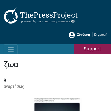
ThePressProject
powered by our
community members
Σύνδεση
Εγγραφή
Support
ζωα
9
αναρτήσεις