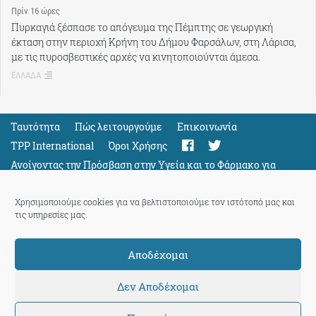
Πρίν 16 ώρες
Πυρκαγιά ξέσπασε το απόγευμα της Πέμπτης σε γεωργική
έκταση στην περιοχή Κρήνη του Δήμου Φαρσάλων, στη Λάρισα,
με τις πυροσβεστικές αρχές να κινητοποιούνται άμεσα.
ΕΛΛΑΔΑ
Ταυτότητα
Πώς λειτουργούμε
Eπικοινωνία
TPP International
Όροι Χρήσης
Ανοίγοντας την Πρόσβαση στην Υγεία και το Φάρμακο για
Όλους
Support
Χρησιμοποιούμε cookies για να βελτιστοποιούμε τον ιστότοπό μας και
τις υπηρεσίες μας.
Αποδέχομαι
ThePressProject
powered by our
community members
Δεν Αποδέχομαι