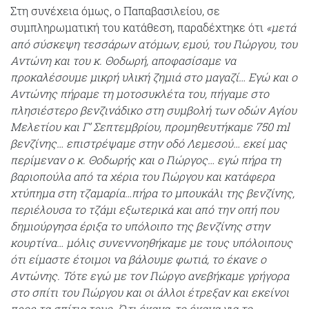
Στη συνέχεια όμως, ο Παπαβασιλείου, σε
συμπληρωματική του κατάθεση, παραδέχτηκε ότι
«μετά
από σύσκεψη τεσσάρων ατόμων, εμού, του Γιώργου, του
Αντώνη και του κ. Θοδωρή, αποφασίσαμε να
προκαλέσουμε μικρή υλική ζημιά στο μαγαζί… Εγώ και ο
Αντώνης πήραμε τη μοτοσυκλέτα του, πήγαμε στο
πλησιέστερο βενζινάδικο στη συμβολή των οδών Αγίου
Μελετίου και Γ’ Σεπτεμβρίου, προμηθευτήκαμε 750 ml
βενζίνης… επιστρέψαμε στην οδό Λεμεσού… εκεί μας
περίμεναν ο κ. Θοδωρής και ο Γιώργος… εγώ πήρα τη
βαριοπούλα από τα χέρια του Γιώργου και κατάφερα
χτύπημα στη τζαμαρία…πήρα το μπουκάλι της βενζίνης,
περιέλουσα το τζάμι εξωτερικά και από την οπή που
δημιούργησα έριξα το υπόλοιπο της βενζίνης στην
κουρτίνα… μόλις συνεννοηθήκαμε με τους υπόλοιπους
ότι είμαστε έτοιμοι να βάλουμε φωτιά, το έκανε ο
Αντώνης. Τότε εγώ με τον Γιώργο ανεβήκαμε γρήγορα
στο σπίτι του Γιώργου και οι άλλοι έτρεξαν και εκείνοι
προς τα σπίτια τους. Ό,τι έκανα, το έκανα για το