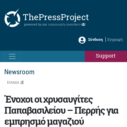
ThePressProject
powered by our
community members
Σύνδεση
Εγγραφή
Support
Newsroom
ΕΛΛΑΔΑ
Ένοχοι οι χρυσαυγίτες
Παπαβασιλείου – Περρής για
εμπρησμό μαγαζιού