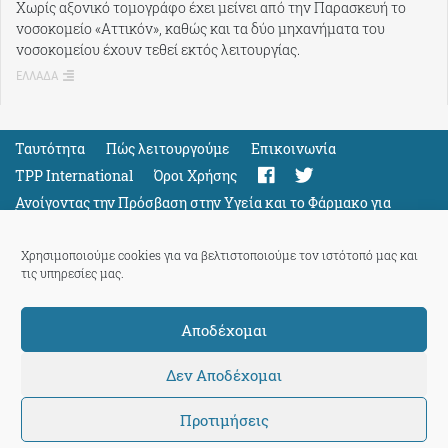
Χωρίς αξονικό τομογράφο έχει μείνει από την Παρασκευή το
νοσοκομείο «Αττικόν», καθώς και τα δύο μηχανήματα του
νοσοκομείου έχουν τεθεί εκτός λειτουργίας.
ΕΛΛΑΔΑ
Ταυτότητα
Πώς λειτουργούμε
Eπικοινωνία
TPP International
Όροι Χρήσης
Ανοίγοντας την Πρόσβαση στην Υγεία και το Φάρμακο για
Όλους
Support
Χρησιμοποιούμε cookies για να βελτιστοποιούμε τον ιστότοπό μας και
τις υπηρεσίες μας.
Αποδέχομαι
ThePressProject
powered by our
community members
Δεν Αποδέχομαι
Προτιμήσεις
© 2026 ThePressProject | Created by BitsnBytes & re-manufactured