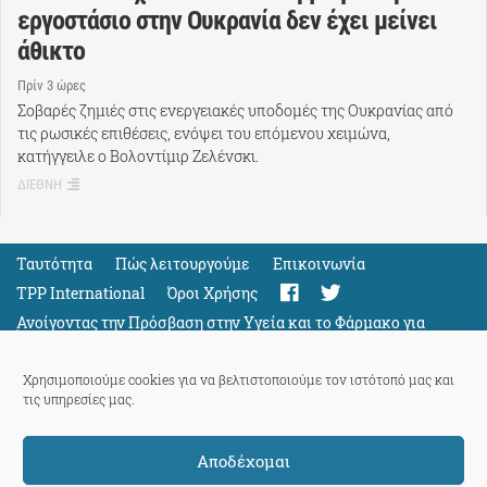
εργοστάσιο στην Ουκρανία δεν έχει μείνει
άθικτο
Πρίν 3 ώρες
Σοβαρές ζημιές στις ενεργειακές υποδομές της Ουκρανίας από
τις ρωσικές επιθέσεις, ενόψει του επόμενου χειμώνα,
κατήγγειλε ο Βολοντίμιρ Ζελένσκι.
ΔΙΕΘΝΗ
Ταυτότητα
Πώς λειτουργούμε
Eπικοινωνία
TPP International
Όροι Χρήσης
Ανοίγοντας την Πρόσβαση στην Υγεία και το Φάρμακο για
Όλους
Support
Χρησιμοποιούμε cookies για να βελτιστοποιούμε τον ιστότοπό μας και
τις υπηρεσίες μας.
Αποδέχομαι
ThePressProject