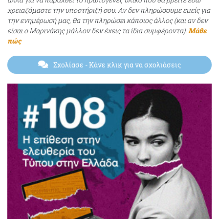
χρειαζόμαστε την υποστήριξή σου. Αν δεν πληρώσουμε εμείς για
την ενημέρωσή μας, θα την πληρώσει κάποιος άλλος (και αν δεν
είσαι ο Μαρινάκης μάλλον δεν έχεις τα ίδια συμφέροντα).
Μάθε
πώς
Σχολίασε
- Κάνε κλικ για να σχολιάσεις