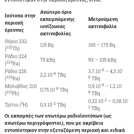
Ανώτερο όριο
Ισότοπα στην
εκπεμπόμενης
Μετρούμενη
περιοχή
ιονίζουσας
ακτινοβολία
έρευνας
ακτινοβολίας
Θόριο 232
115 Bq
165 – 175 Bq
232
(
Th)
Ράδιο 224
75 kBq
93 – 105 kBq
224
(
Ra)
-8
-
Ράδιο 226
3,7.10
– 4,3.10
-8
2,2.10
TBq
226
8
(
Ra)
TBq
-8
-
Μόλυβδος 210
0,9.10
– 1,2.10
-8
0,75.10
TBq
210
8
(
Pb)
TBq
-2
-
0,32.10
– 0,38.10
3
-2
Τρίτιο (
Η)
0,3.10
TBq
2
TBq
Οι εκπομπές των ανωτέρω ραδιοϊσοτόπων (ως
ανωτέρω περιγράφονται), που με ακρίβεια
εντοπίστηκαν στην εξεταζόμενη περιοχή και ειδικά