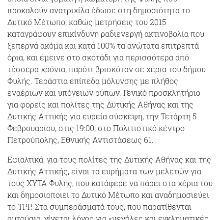
προκαλούν ανατριχίλα έδωσε στη δημοσιότητα το
Δυτικό Μέτωπο, καθώς μετρήσεις του 2015
καταγράφουν επικίνδυνη ραδιενεργή ακτινοβολία που
ξεπερνά ακόμα και κατά 100% τα ανώτατα επιτρεπτά
όρια, και έμεινε στο σκοτάδι για περισσότερα από
τέσσερα χρόνια, παρότι βρισκόταν σε χέρια του δήμου
Φυλής. Τεράστια επίπεδα μόλυνσης με πλήθος
εναέριων και υπόγειων ρύπων. Γενικό προσκλητήριο
για φορείς και πολίτες της Δυτικής Αθήνας και της
Δυτικής Αττικής για ευρεία σύσκεψη, την Τετάρτη 5
Φεβρουαρίου, στις 19:00, στο Πολιτιστικό κέντρο
Πετρούπολης, Εθνικής Αντιστάσεως 61.
Εφιαλτικά, για τους πολίτες της Δυτικής Αθήνας και της
Δυτικής Αττικής, είναι τα ευρήματα των μελετών για
τους ΧΥΤΑ Φυλής, που κατάφερε να πάρει στα χέρια του
και δημοσιοποιεί το Δυτικό Μέτωπο και αναδημοσιεύει
το TPP. Στα συμπεράσματά τους, που παρατίθενται
αυτούσια, γίνεται λόγος για «μεγάλες και εγκληματικές