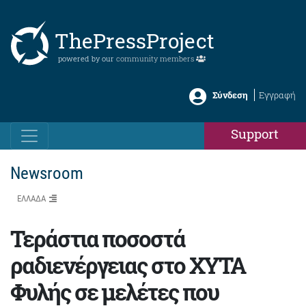
ThePressProject
powered by our
community members
Σύνδεση
Εγγραφή
Support
Newsroom
ΕΛΛΑΔΑ
Τεράστια ποσοστά
ραδιενέργειας στο ΧΥΤΑ
Φυλής σε μελέτες που