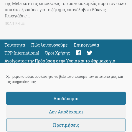
της Meta κατά τις επισκέψεις του σε νοσοκομεία, παρά τον σάλο
που έχει ξεσπάσει για το ζήτημα, επανέλαβε ο Άδωνις
Γεωργιάδης.…
ΠΟΛΙΤΙΚΗ
Ταυτότητα
Πώς λειτουργούμε
Eπικοινωνία
TPP International
Όροι Χρήσης
Ανοίγοντας την Πρόσβαση στην Υγεία και το Φάρμακο για
Όλους
Support
Χρησιμοποιούμε cookies για να βελτιστοποιούμε τον ιστότοπό μας και
τις υπηρεσίες μας.
Αποδέχομαι
ThePressProject
powered by our
community members
Δεν Αποδέχομαι
Προτιμήσεις
© 2026 ThePressProject | Created by BitsnBytes & re-manufactured