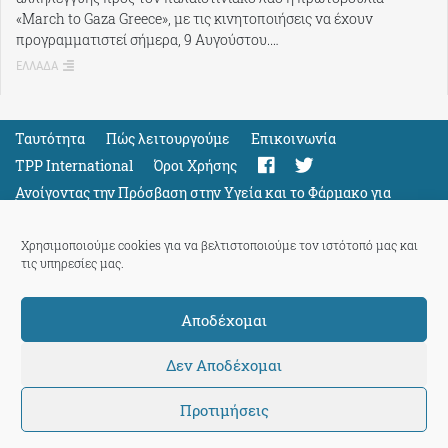
«March to Gaza Greece», με τις κινητοποιήσεις να έχουν
προγραμματιστεί σήμερα, 9 Αυγούστου.…
ΕΛΛΑΔΑ
Ταυτότητα
Πώς λειτουργούμε
Eπικοινωνία
TPP International
Όροι Χρήσης
Ανοίγοντας την Πρόσβαση στην Υγεία και το Φάρμακο για
Όλους
Support
Χρησιμοποιούμε cookies για να βελτιστοποιούμε τον ιστότοπό μας και
τις υπηρεσίες μας.
Αποδέχομαι
ThePressProject
powered by our
community members
Δεν Αποδέχομαι
Προτιμήσεις
© 2026 ThePressProject | Created by BitsnBytes & re-manufactured
by
Sociality