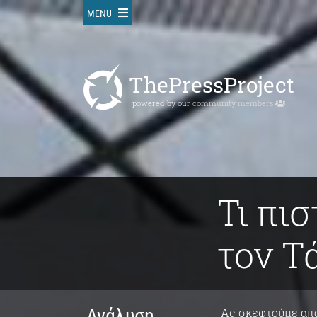
MENU
ThePressProject
powered by our
community members
Τι πισ
τον Τ
Ανάλυση
Ας σκεφτούμε από