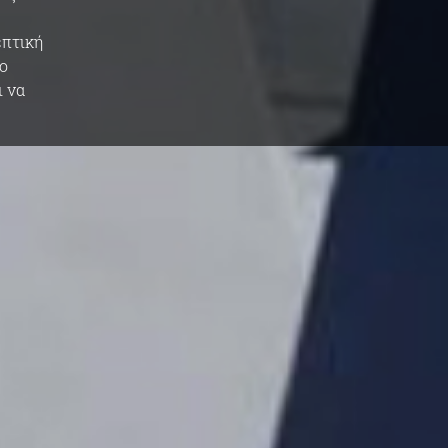
επτική
το
ι να