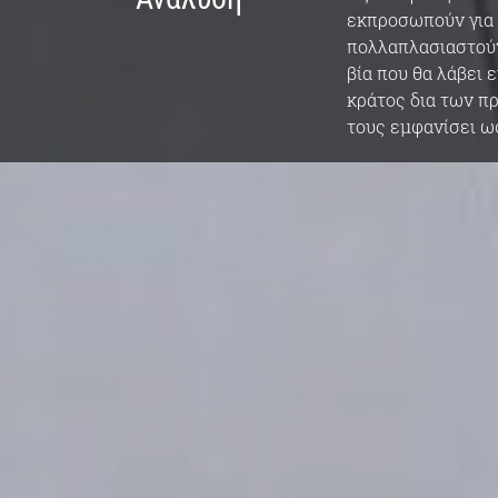
εκπροσωπούν για 
πολλαπλασιαστούν
βία που θα λάβει 
κράτος δια των π
τους εμφανίσει ω