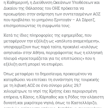
η Καθημερινή, η Διεύθυνση Ωκεάνιων Υποθέσεων και
Δικαίου της Θάλασσας του ΟΗΕ πρόκειται να
προχωρήσει στην ανάρτηση των συντεταγμένων ΑΟΖ
που προβλέπει το μνημόνιο Ερντογάν – Αλ Σάρατζ,
επισημοποιώντας τη συμφωνία τους.
Κατά τις ίδιες πληροφορίες της εφημερίδας, που
μεταφέρουν την εξέλιξη ως «απόλυτα αναμενόμενη»,
υπογραμμίζουν πως παρά ταύτα, προκαλεί «ευλόγως
ανησυχία» στην Αθήνα, περιγράφοντας πως η ελληνική
πλευρά «προετοιμάζεται για τις επιπτώσεις» που η
εξέλιξη αυτή μπορεί να επιφέρει.
Όπως μεταφέρει το δημοσίευμα, προκειμένου να
κατορθώσει να επιτύχει τη συνάντηση της τουρκικής
με τη λιβυκή ΑΟΖ σε ένα σύνορο μόλις 29,7
χιλιομέτρων, το νησί της Κρήτης έχει περιορισμένη
επήρεια, η Κάσος, η Κάρπαθος και η Ρόδος την ελάχιστη
δυνατή και μικρότερα νησιά, όπως το Καστελλόριζο,