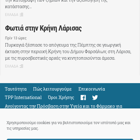
κατάστασης…
ΕΛΛΑΔΑ
Φωτιά στην Κρήνη Λάρισας
Πρίν 13 ώρες
Πυρκαγιά ξέσπασε το απόγευμα της Πέμπτης σε γεωργική
έκταση στην περιοχή Κρήνη του Δήμου Φαρσάλων, στη Λάρισα,
με τις πυροσβεστικές αρχές να κινητοποιούνται άμεσα.
ΕΛΛΑΔΑ
Ταυτότητα
Πώς λειτουργούμε
Eπικοινωνία
TPP International
Όροι Χρήσης
Ανοίγοντας την Πρόσβαση στην Υγεία και το Φάρμακο για
Όλους
Support
Χρησιμοποιούμε cookies για να βελτιστοποιούμε τον ιστότοπό μας και
τις υπηρεσίες μας.