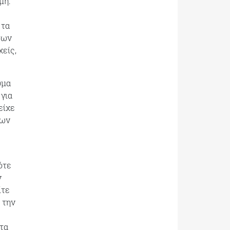
μη.
 τα
των
είς,
ύμα
για
είχε
των
ότε
ν
ίτε
 την
τα