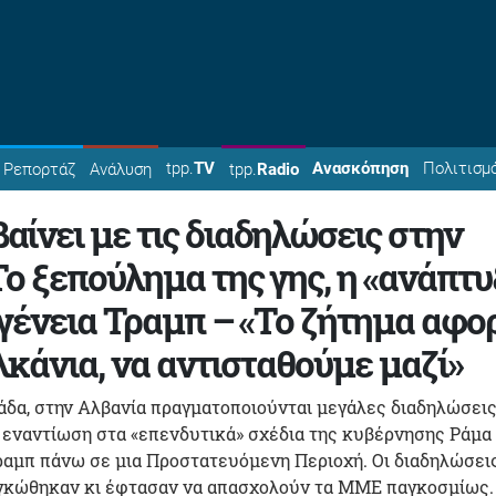
tpp.
TV
Ανασκόπηση
Πολιτισμ
Ρεπορτάζ
Ανάλυση
tpp.
Radio
βαίνει με τις διαδηλώσεις στην
Το ξεπούλημα της γης, η «ανάπτυ
ογένεια Τραμπ – «Το ζήτημα αφο
λκάνια, να αντισταθούμε μαζί»
άδα, στην Αλβανία πραγματοποιούνται μεγάλες διαδηλώσεις
 εναντίωση στα «επενδυτικά» σχέδια της κυβέρνησης Ράμα 
ραμπ πάνω σε μια Προστατευόμενη Περιοχή. Οι διαδηλώσει
ογκώθηκαν κι έφτασαν να απασχολούν τα ΜΜΕ παγκοσμίως.