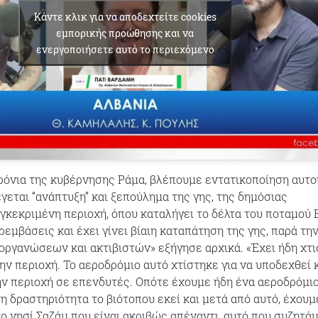
Κάντε κλικ για να αποδεχτείτε cookies
εμπορικής προώθησης και να
ενεργοποιήσετε αυτό το περιεχόμενο
χρόνια της κυβέρνησης Ράμα, βλέπουμε εντατικοποίηση αυτο
γεται “ανάπτυξη” και ξεπούλημα της γης, της δημόσιας
υγκεκριμένη περιοχή, όπου καταλήγει το δέλτα του ποταμού 
ρεμβάσεις και έχει γίνει βίαιη καταπάτηση της γης, παρά τη
οργανώσεων και ακτιβιστών» εξήγησε αρχικά. «Έχει ήδη χτι
ην περιοχή. Το αεροδρόμιο αυτό χτίστηκε για να υποδεχθεί κ
ην περιοχή σε επενδυτές. Οπότε έχουμε ήδη ένα αεροδρόμι
η δραστηριότητα το βιότοπου εκεί και μετά από αυτό, έχουμ
το νησί Σαζάμ που είναι ακριβώς απέναντι, αυτό που συζητά