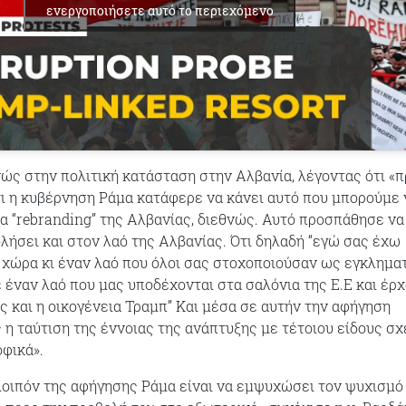
ενεργοποιήσετε αυτό το περιεχόμενο
ς στην πολιτική κατάσταση στην Αλβανία, λέγοντας ότι «π
ι η κυβέρνηση Ράμα κατάφερε να κάνει αυτό που μπορούμε 
 “rebranding” της Αλβανίας, διεθνώς. Αυτό προσπάθησε να
υλήσει και στον λαό της Αλβανίας. Ότι δηλαδή “εγώ σας έχω
 χώρα κι έναν λαό που όλοι σας στοχοποιούσαν ως εγκλημα
ε έναν λαό που μας υποδέχονται στα σαλόνια της Ε.Ε και έρχ
ς και η οικογένεια Τραμπ” Και μέσα σε αυτήν την αφήγηση
η ταύτιση της έννοιας της ανάπτυξης με τέτοιου είδους σχ
οφικά».
οιπόν της αφήγησης Ράμα είναι να εμψυχώσει τον ψυχισμό