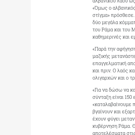
αλβανικού λαού ως
«Όμως ο αλβανικός
στίγμα» πρόσθεσε.
δύο μεγάλα κόμματ
του Ράμα και του 
καθημερινές και ε
«Παρά την αφήγηση
μαζικής μετανάστε
επαγγελματική απο
και πριν. Ο λαός κ
ολιγαρχών και ο τρ
«Για να δώσω να κα
σύνταξη είναι 150 
«καταλαβαίνουμε π
βγαίνουν και εξαρτ
έχουν φύγει μεταν
κυβέρνηση Ράμα. Θ
αποτελέσματα στις