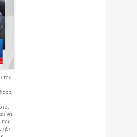
ύ του
Βιόσα,
ν
στεί
αι να
ο που
ε ήδη
με