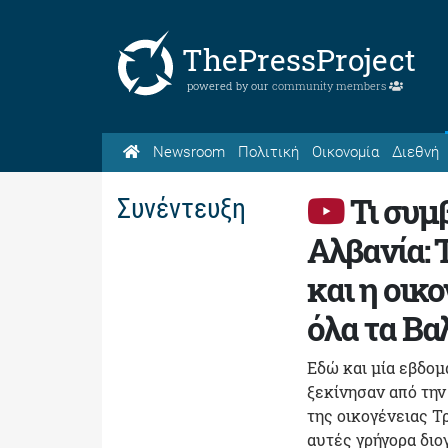
ThePressProject
powered by our
community members
Newsroom
Πολιτική
Οικονομία
Διεθνή
Τι συμ
Συνέντευξη
Αλβανία: 
και η οικ
όλα τα Βα
Εδώ και μία εβδομ
ξεκίνησαν από την
της οικογένειας Τ
αυτές γρήγορα δι