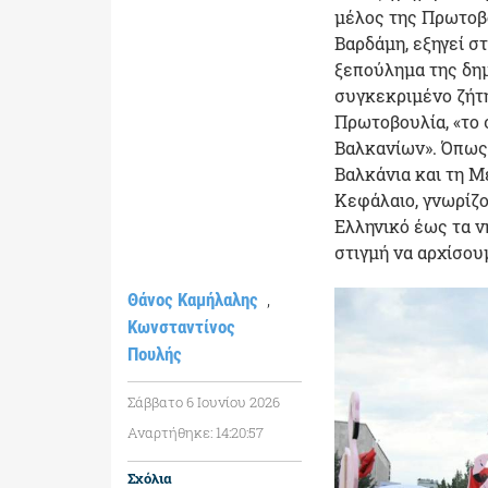
μέλος της Πρωτοβ
Βαρδάμη, εξηγεί στ
ξεπούλημα της δημ
συγκεκριμένο ζήτ
Πρωτοβουλία, «το 
Βαλκανίων». Όπως τ
Βαλκάνια και τη Με
Κεφάλαιο, γνωρίζο
Ελληνικό έως τα νη
στιγμή να αρχίσου
,
Θάνος Καμήλαλης
Κωνσταντίνος
Πουλής
Σάββατο 6 Ιουνίου 2026
Αναρτήθηκε: 14:20:57
Σχόλια