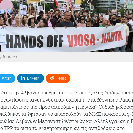
ty Images
Twitter
LinkedIn
Reddit
άδα, στην Αλβανία πραγματοποιούνται μεγάλες διαδηλώσεις
 εναντίωση στα «επενδυτικά» σχέδια της κυβέρνησης Ράμα 
ραμπ πάνω σε μια Προστατευόμενη Περιοχή. Οι διαδηλώσει
ογκώθηκαν κι έφτασαν να απασχολούν τα ΜΜΕ παγκοσμίως. 
ουλίας Αλβανών Μεταναστών/στριών και Αλληλέγγυων, η 
ο TPP τα αίτια των κινητοποιήσεων, τις αντιδράσεις στο