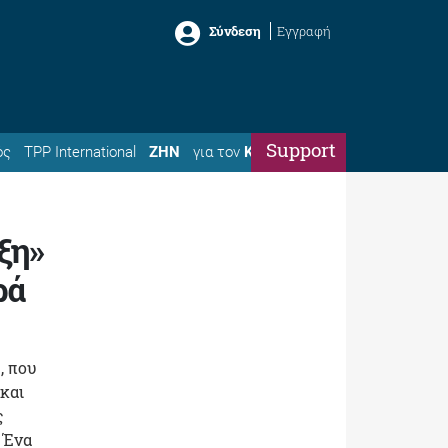
Σύνδεση
Εγγραφή
Support
ός
TPP International
ΖΗΝ
για τον
Κώστα
ξη»
ρά
, που
και
ς
 Ένα