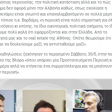
όσιας περιουσίας, την πολιτική κατάσταση αλλά και το πώς
μα δεν αφορά μόνο την Αλβανία καθώς, όπως σχολίασε η
σενάριο είναι γνωστό και επαναλαμβανόμενο σε πολλά μέρ
όνισε η κ. Βαρδάμη, «η περιοχή είναι πολύ σημαντική για ό
σόγειο κι επίσης, τα ίδια οικονομικά, πολιτικά σχήματα, το ί
υμε πολύ καλά ότι εφαρμόζονται και στην Ελλάδα. Από το
σιά μας και το real estate της Αθήνας. Οπότε θεωρούμε ότι 
με να δουλεύουμε μαζί, να αντισταθούμε μαζί».
διαδηλώσεις ξεκίνησαν το περασμένο Σάββατο, 30/5, στην π
τα της Βλόρα «όπου υπάρχει μία Προστατευόμενη Περιοχή κα
α μέρα απλά να στήνεται ένα συρματόπλεγμα και να μπαίνουν
 περιοχή».