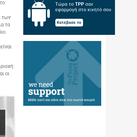
 το
η των
λα τα
διο
είναι
εριοχή
ι οι