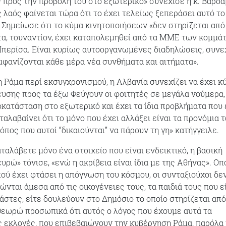
 προς την προβολή του στο εξωτερικό» συνέχισε η κ. Βαρδά
 λαός φαίνεται τώρα ότι το έχει τελείως ξεπεράσει αυτό το
 Σημείωσε ότι το κύμα κινητοποιήσεων «δεν στηρίζεται από
α, τουναντίον, έχει καταπολεμηθεί από τα ΜΜΕ των κομμά
Μπερίσα. Είναι κυρίως αυτοοργανωμένες διαδηλώσεις, συνεχ
μφανίζονται κάθε μέρα νέα συνθήματα και αιτήματα».
 Ράμα περί εκσυγχρονισμού, η Αλβανία συνεχίζει να έχει κ
υσης προς τα έξω Φεύγουν οι φοιτητές σε μεγάλα νούμερα, 
κατάσταση στο εξωτερικό και έχει τα ίδια προβλήματα που 
αταλαβαίνει ότι το μόνο που έχει αλλάξει είναι τα προνόμια 
όπος που αυτοί “δικαιούνται” να πάρουν τη γη» κατήγγειλε.
ταλάβετε μόνο ένα στοιχείο που είναι ενδεικτικό, η βασική
ευρώ» τόνισε, «ενώ η ακρίβεια είναι ίδια με της Αθήνας». Οπ
ού έχει φτάσει η απόγνωση του κόσμου, οι συνταξιούχοι δε
ώνται άμεσα από τις οικογένειες τους, τα παιδιά τους που ε
άστες, είτε δουλεύουν στο Δημόσιο το οποίο στηρίζεται από
εωρώ προσωπικά ότι αυτός ο λόγος που έχουμε αυτά τα
 εκλογές, που επιβεβαιώνουν την κυβέρνηση Ράμα, παρόλα 