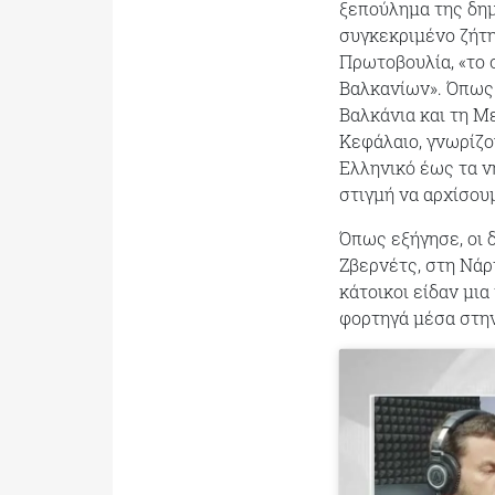
ξεπούλημα της δημ
συγκεκριμένο ζήτη
Πρωτοβουλία, «το 
Βαλκανίων». Όπως τ
Βαλκάνια και τη Με
Κεφάλαιο, γνωρίζο
Ελληνικό έως τα νη
στιγμή να αρχίσου
Όπως εξήγησε, οι 
Ζβερνέτς, στη Νάρ
κάτοικοι είδαν μι
φορτηγά μέσα στην