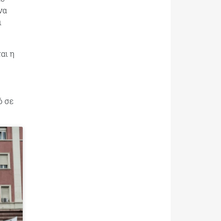
να
ι
αι η
ό σε