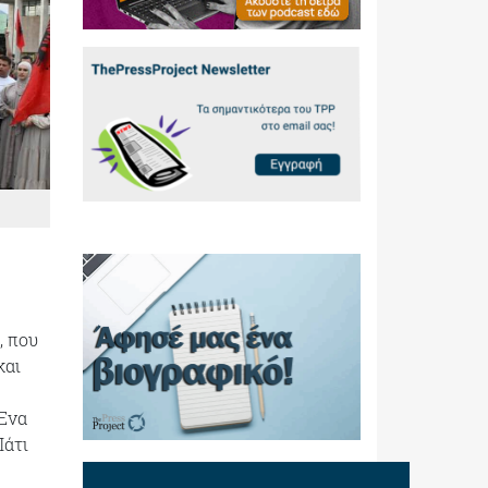
, που
και
ς
Ένα
Πάτι