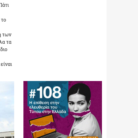
Πάτι
 το
η των
λα τα
ίδιο
 είναι