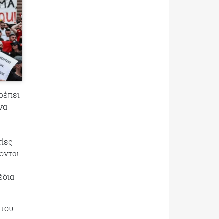
ρέπει
να
τίες
ονται
έδια
 του