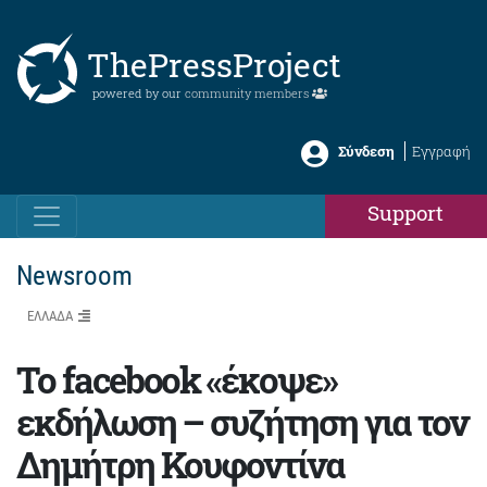
ThePressProject
powered by our
community members
Σύνδεση
Εγγραφή
Support
Newsroom
ΕΛΛΑΔΑ
Το facebook «έκοψε»
εκδήλωση – συζήτηση για τον
Δημήτρη Κουφοντίνα