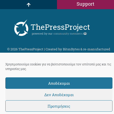
Support
ThePressProject
powered by our
community members
© 2026 ThePressProject | Created by BitsnBytes & re-manufactured
by
Sociality
Χρησιμοποιούμε cookies για να βελτιστοποιούμε τον ιστότοπό μας και τις
υπηρεσίες μας.
Αποδέχομαι
Δεν Αποδέχομαι
Προτιμήσεις