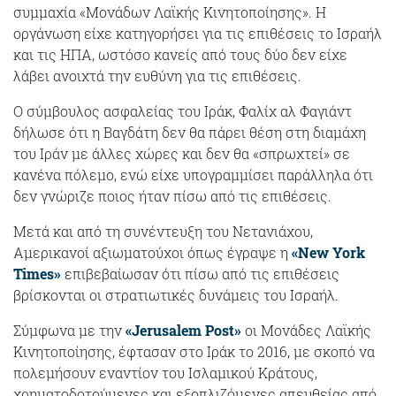
συμμαχία «Μονάδων Λαϊκής Κινητοποίησης». Η
οργάνωση είχε κατηγορήσει για τις επιθέσεις το Ισραήλ
και τις ΗΠΑ, ωστόσο κανείς από τους δύο δεν είχε
λάβει ανοιχτά την ευθύνη για τις επιθέσεις.
Ο σύμβουλος ασφαλείας του Ιράκ, Φαλίχ αλ Φαγιάντ
δήλωσε ότι η Βαγδάτη δεν θα πάρει θέση στη διαμάχη
του Ιράν με άλλες χώρες και δεν θα «σπρωχτεί» σε
κανένα πόλεμο, ενώ είχε υπογραμμίσει παράλληλα ότι
δεν γνώριζε ποιος ήταν πίσω από τις επιθέσεις.
Μετά και από τη συνέντευξη του Νετανιάχου,
Αμερικανοί αξιωματούχοι όπως έγραψε η
«New York
Times»
επιβεβαίωσαν ότι πίσω από τις επιθέσεις
βρίσκονται οι στρατιωτικές δυνάμεις του Ισραήλ.
Σύμφωνα με την
«Jerusalem Post»
οι Μονάδες Λαϊκής
Κινητοποίησης, έφτασαν στο Ιράκ το 2016, με σκοπό να
πολεμήσουν εναντίον του Ισλαμικού Κράτους,
χρηματοδοτούμενες και εξοπλιζόμενες απευθείας από