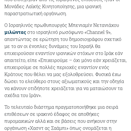
Μονάδες Λαϊκής Κινητοποίησης, μια ιρανική
παραστρατιωτική οργάνωση.
Ο Ισραηλινός πρωθυπουργός Μπενιαμίν Νετανιάχου
μιλώντας
στο ισραηλινό ρωσόφωνο «Channel 9»,
απαντώντας σε ερώτηση του δημοσιογράφου σχετικό
με το αν οι ένοπλες δυνάμεις του Ισραήλ θα
επιχειρούσαν εναντίον ιρανικών στόχων στο Ιράκ εάν
απαιτείτο, είπε «Επιχειρούμε – όχι μόνο εάν χρειάζεται,
επιχειρούμε σε πολλές περιοχές εναντίον ενός
Κράτους που θέλει να μας εξολοθρεύσει. Φυσικά έχω
δώσει το ελεύθερο στους αξιωματικούς και την οδηγία
να κάνουν οτιδήποτε χρειάζεται για να ματαιώσουν τα
σχέδια του Ιράν».
Το τελευταίο διάστημα πραγματοποιήθηκε μια σειρά
επιθέσεων σε ιρακινό έδαφος σε αποθήκες
πυρομαχικών αλλά και σε βάσεις που ανήκουν στην
οργάνωση «Χασντ ας Σαάμπι» όπως ονομάζεται η