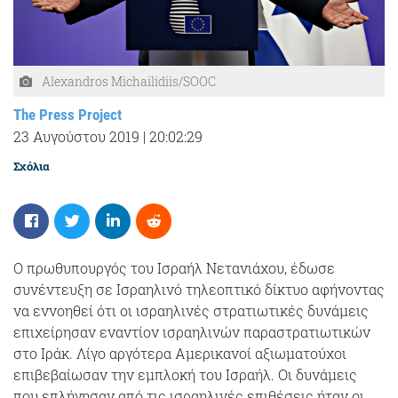
Alexandros Michailidiis/SOOC
The Press Project
23 Αυγούστου 2019
|
20:02:29
Σχόλια
Ο πρωθυπουργός του Ισραήλ Νετανιάχου, έδωσε
συνέντευξη σε Ισραηλινό τηλεοπτικό δίκτυο αφήνοντας
να εννοηθεί ότι οι ισραηλινές στρατιωτικές δυνάμεις
επιχείρησαν εναντίον ισραηλινών παραστρατιωτικών
στο Ιράκ. Λίγο αργότερα Αμερικανοί αξιωματούχοι
επιβεβαίωσαν την εμπλοκή του Ισραήλ. Οι δυνάμεις
που επλήγησαν από τις ισραηλινές επιθέσεις ήταν οι