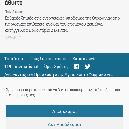
άθικτο
Πρίν 3 ώρες
Σοβαρές ζημιές στις ενεργειακές υποδομές της Ουκρανίας από
τις ρωσικές επιθέσεις, ενόψει του επόμενου χειμώνα,
κατήγγειλε ο Βολοντίμιρ Ζελένσκι.
ΔΙΕΘΝΗ
Ταυτότητα
Πώς λειτουργούμε
Eπικοινωνία
TPP International
Όροι Χρήσης
Ανοίγοντας την Πρόσβαση στην Υγεία και το Φάρμακο για
Όλους
Support
Χρησιμοποιούμε cookies για να βελτιστοποιούμε τον ιστότοπό μας και
τις υπηρεσίες μας.
Αποδέχομαι
ThePressProject
powered by our
community members
Δεν Αποδέχομαι