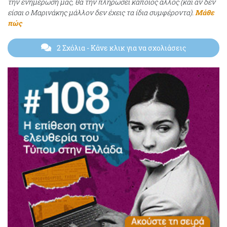
την ενημέρωσή μας, θα την πληρώσει κάποιος άλλος (και αν δεν
είσαι ο Μαρινάκης μάλλον δεν έχεις τα ίδια συμφέροντα).
Μάθε
πώς
2 Σχόλια
- Κάνε κλικ για να σχολιάσεις