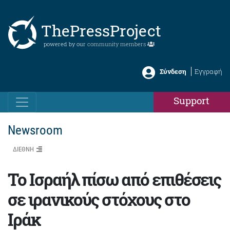
ThePressProject
powered by our
community members
Σύνδεση
Εγγραφή
Support
Newsroom
ΔΙΕΘΝΗ
Το Ισραήλ πίσω από επιθέσεις
σε ιρανικούς στόχους στο
Ιράκ