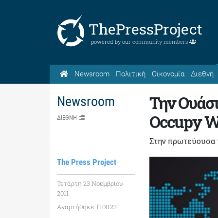
ThePressProject
powered by our
community members
Newsroom
Πολιτική
Οικονομία
Διεθνή
Την Ουάσι
Newsroom
Occupy Wa
ΔΙΕΘΝΗ
Στην πρωτεύουσα 
The Press Project
Τετάρτη 23 Νοεμβρίου
2011
Αναρτήθηκε: 11:00:23