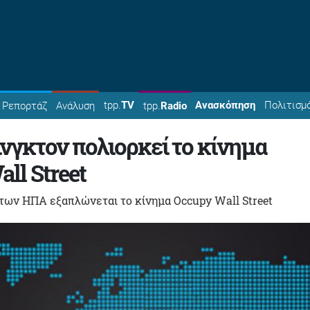
tpp.
TV
Ανασκόπηση
Πολιτισμ
Ρεπορτάζ
Ανάλυση
tpp.
Radio
νγκτον πολιορκεί το κίνημα
ll Street
των ΗΠΑ εξαπλώνεται το κίνημα Occupy Wall Street