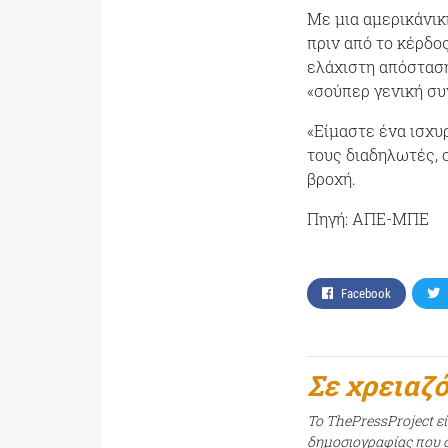
Με μια αμερικάνικ
πριν από το κέρδο
ελάχιστη απόσταση
«σούπερ γενική συ
«Είμαστε ένα ισχυ
τους διαδηλωτές, 
βροχή.
Πηγή: ΑΠΕ-ΜΠΕ
Facebook
Σε χρειαζ
Το ThePressProject ε
δημοσιογραφίας που σ