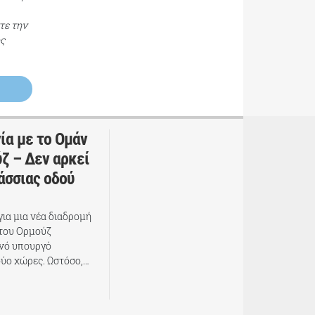
τε την
ος
ία με το Ομάν
ύζ – Δεν αρκεί
λάσσιας οδού
ια μια νέα διαδρομή
 του Ορμούζ
ανό υπουργό
δύο χώρες. Ωστόσο,…