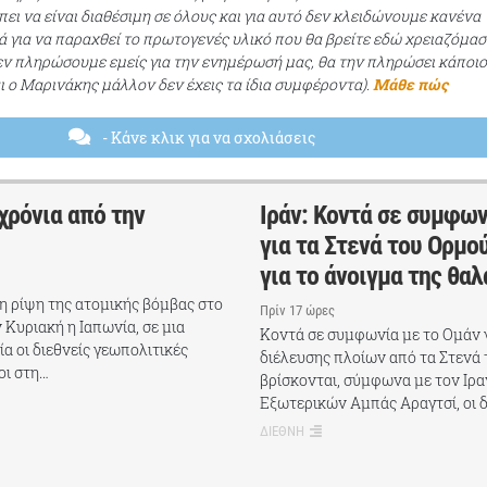
ει να είναι διαθέσιμη σε όλους και για αυτό δεν κλειδώνουμε κανένα
ά για να παραχθεί το πρωτογενές υλικό που θα βρείτε εδώ χρειαζόμασ
εν πληρώσουμε εμείς για την ενημέρωσή μας, θα την πληρώσει κάποι
αι ο Μαρινάκης μάλλον δεν έχεις τα ίδια συμφέροντα).
Μάθε πώς
- Κάνε κλικ για να σχολιάσεις
χρόνια από την
Ιράν: Κοντά σε συμφων
για τα Στενά του Ορμο
για το άνοιγμα της θα
τη ρίψη της ατομικής βόμβας στο
Πρίν 17 ώρες
 Κυριακή η Ιαπωνία, σε μια
Κοντά σε συμφωνία με το Ομάν γ
α οι διεθνείς γεωπολιτικές
διέλευσης πλοίων από τα Στενά
οι στη…
βρίσκονται, σύμφωνα με τον Ιρ
Εξωτερικών Αμπάς Αραγτσί, οι 
ΔΙΕΘΝΗ