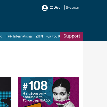
Σύνδεση
Εγγραφή
Support
ός
TPP International
ΖΗΝ
για τον
Κώστα