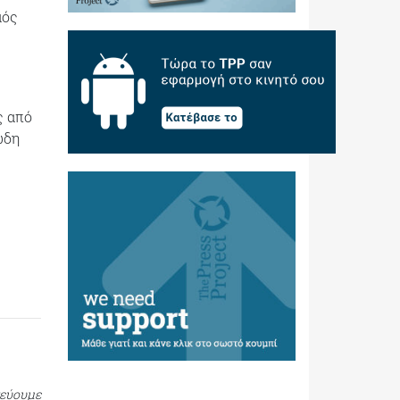
αός
ς από
ώδη
τεύουμε