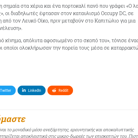
η σημαία στα χέρια και ένα πορτοκαλί πανό που γράφει «Ο λ
ς», οι διαδηλωτές έφτασαν στον καταυλισμό Occupy DC, σε
 από τον Λευκό Οίκο, πριν μεταβούν στο Καπιτώλιο για μια
νέλευση».
ρό κίνημα, απόλυτα αφοσιωμένο στο σκοπό του», τόνισε ένα
οι οποίοι ολοκλήρωσαν την πορεία τους μέσα σε καταρρακτ
Twitter
LinkedIn
Reddit
όμαστε
ίναι το μοναδικό μέσο ανεξάρτητης, ερευνητικής και αποκαλυπτικής
τηρίζεται αποκλειστικά στις μικρο-δωρεές των επισκεπτών του. Πισ