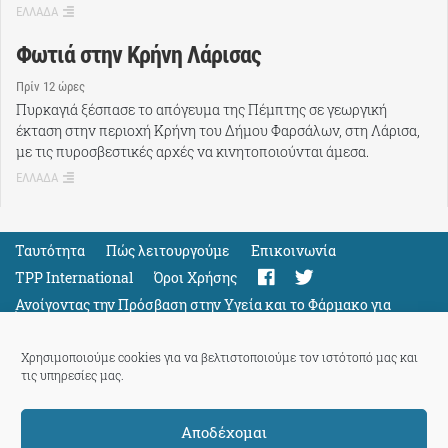
ΕΛΛΑΔΑ
Φωτιά στην Κρήνη Λάρισας
Πρίν 12 ώρες
Πυρκαγιά ξέσπασε το απόγευμα της Πέμπτης σε γεωργική
έκταση στην περιοχή Κρήνη του Δήμου Φαρσάλων, στη Λάρισα,
με τις πυροσβεστικές αρχές να κινητοποιούνται άμεσα.
ΕΛΛΑΔΑ
Ταυτότητα
Πώς λειτουργούμε
Eπικοινωνία
TPP International
Όροι Χρήσης
Ανοίγοντας την Πρόσβαση στην Υγεία και το Φάρμακο για
Όλους
Support
Χρησιμοποιούμε cookies για να βελτιστοποιούμε τον ιστότοπό μας και
τις υπηρεσίες μας.
Αποδέχομαι
ThePressProject