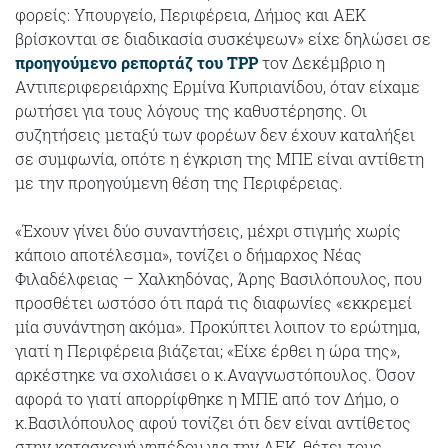
φορείς: Υπουργείο, Περιφέρεια, Δήμος και ΑΕΚ
βρίσκονται σε διαδικασία συσκέψεων» είχε δηλώσει σε
προηγούμενο ρεπορτάζ του TPP
τον Δεκέμβριο η
Αντιπεριφερειάρχης Ερμίνα Κυπριανίδου, όταν είχαμε
ρωτήσει για τους λόγους της καθυστέρησης. Οι
συζητήσεις μεταξύ των φορέων δεν έχουν καταλήξει
σε συμφωνία, οπότε η έγκριση της ΜΠΕ είναι αντίθετη
με την προηγούμενη θέση της Περιφέρειας.
«Έχουν γίνει δύο συναντήσεις, μέχρι στιγμής χωρίς
κάποιο αποτέλεσμα», τονίζει ο δήμαρχος Νέας
Φιλαδέλφειας – Χαλκηδόνας, Άρης Βασιλόπουλος, που
προσθέτει ωστόσο ότι παρά τις διαφωνίες «εκκρεμεί
μία συνάντηση ακόμα». Προκύπτει λοιπον το ερώτημα,
γιατί η Περιφέρεια βιάζεται; «Είχε έρθει η ώρα της»,
αρκέστηκε να σχολιάσει ο κ.Αναγνωστόπουλος. Όσον
αφορά το γιατί απορρίφθηκε η ΜΠΕ από τον Δήμο, ο
κ.Βασιλόπουλος αφού τονίζει ότι δεν είναι αντίθετος
στην κατασκευή γηπέδου για την ΑΕΚ, θέτει τους