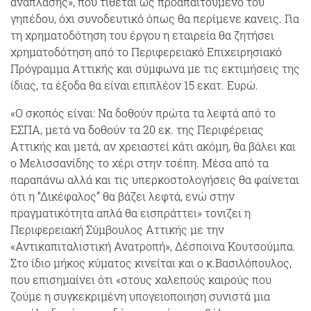
ανάπλασης», που τίθεται ως προαπαιτούμενο του
γηπέδου, όχι συνοδευτικό όπως θα περίμενε κανεις. Για
τη χρηματοδότηση του έργου η εταιρεία θα ζητήσει
χρηματοδότηση από το Περιφερειακό Επιχειρησιακό
Πρόγραμμα Αττικής και σύμφωνα με τις εκτιμήσεις της
ίδιας, τα έξοδα θα είναι επιπλέον 15 εκατ. Ευρώ.
«Ο σκοπός είναι: Να δοθούν πρώτα τα λεφτά από το
ΕΣΠΑ, μετά να δοθούν τα 20 εκ. της Περιφέρειας
Αττικής και μετά, αν χρειαστεί κάτι ακόμη, θα βάλει και
ο Μελισσανίδης το χέρι στην τσέπη. Μέσα από τα
παραπάνω αλλά και τις υπερκοστολογήσεις θα φαίνεται
ότι η “Δικέφαλος” θα βάζει λεφτά, ενώ στην
πραγματικότητα απλά θα εισπράττει» τονιζει η
Περιφερειακή Σύμβουλος Αττικής με την
«Αντικαπιταλιστική Ανατροπή», Δέσποινα Κουτσούμπα.
Στο ίδιο μήκος κύματος κινείται και ο κ.Βασιλόπουλος,
που επισημαίνει ότι «στους χαλεπούς καιρούς που
ζούμε η συγκεκριμένη υπογειοποιηση συνιστά μια