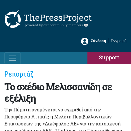
ThePressProject
powered by our
community members
Σύνδεση
Εγγραφή
Support
Ρεπορτάζ
Το σχέδιο Μελισσανίδη σε
εξέλιξη
Την Πέμπτη αναμένεται να εγκριθεί από την
Περιφέρεια Αττικής η Μελέτη Περιβαλλοντικών
Επιπτώσεων της «Δικέφαλος ΑΕ» για την κατασκευή
του γηπέδου της ΑΕΚ . Ή αλλιώς, την Πέμπτη θα γίνει