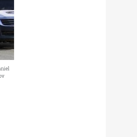
niel
ον