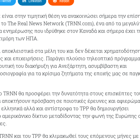
Twitter
LinkedIn
Reddit
t είναι στην τιμητική θέση να ανακοινώσει σήμερα την επίσ
 το The Real News Network (TRNN.com), ένα από τα μεγαλύ
α ενημέρωσης που ιδρύθηκε στον Καναδά και σήμερα έχει τ
τιμόρη των ΗΠΑ.
 αποκλειστικά στα μέλη του και δεν δέχεται χρηματοδότησ
ος και επιχειρήσεις. Παράγει πλούσιο τηλεοπτικό πρόγραμμ
ρυτική του διακήρυξη για Ανεξάρτητη, ασυμβίβαστη και
σιογραφία για τα κρίσιμα ζητήματα της εποχής μας σε παγ
ο TRNN θα προσφέρει την δυνατότητα στους επισκέπτες το
α αποκτήσουν πρόσβαση σε ποιοτικές έρευνες και αφιερώμ
 ελληνικά αλλά και αντίστροφα το TPP θα δημιουργήσει
ο αμερικάνικο δίκτυο μεταδίδοντας την φωνή της Ευρώπης 
ες.
TRNN και του TPP θα κλιμακωθεί τους επόμενους μήνες με