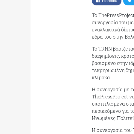
Facebook
Το ThePressProjec
συνεργασία του με
εναλλακτικά δίκτυ
έδρα του στην Βαλ
Το TRNN βασίζεται
διαφημίσεις, κράτ
βασισμένο στην ιδ
τεκμηριωμένη δημο
κλίμακα.
Η συνεργασία με τ
ThePressProject ν
υποτιτλισμένα στα
περιεχόμενο για τ
Ηνωμένες Πολιτεί
Η συνεργασία του 