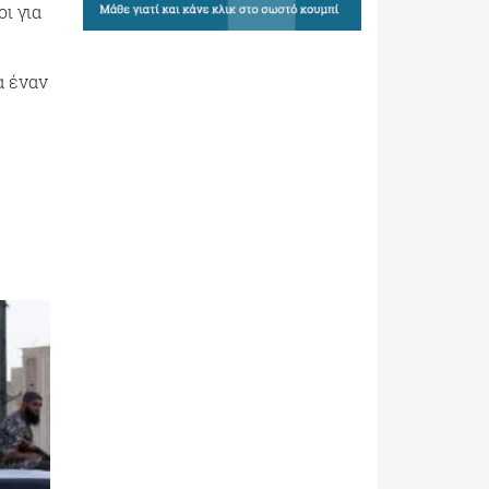
ι για
α έναν