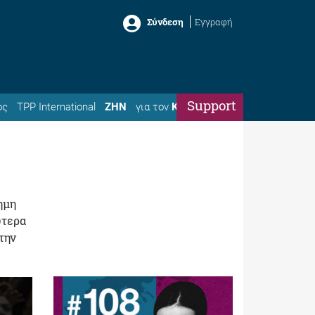
Σύνδεση
Εγγραφή
Support
ός
TPP International
ΖΗΝ
για τον
Κώστα
ημη
ύτερα
την