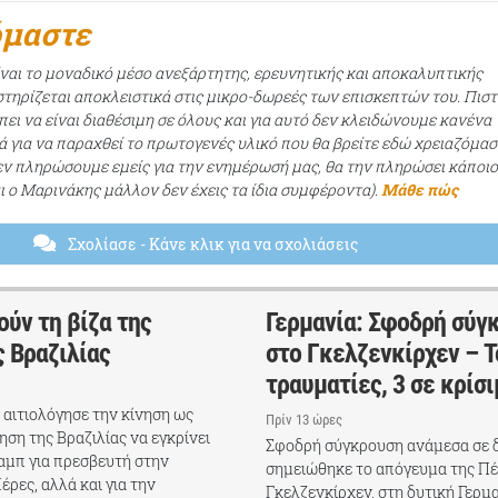
όμαστε
ίναι το μοναδικό μέσο ανεξάρτητης, ερευνητικής και αποκαλυπτικής
τηρίζεται αποκλειστικά στις μικρο-δωρεές των επισκεπτών του. Πισ
ει να είναι διαθέσιμη σε όλους και για αυτό δεν κλειδώνουμε κανένα
ά για να παραχθεί το πρωτογενές υλικό που θα βρείτε εδώ χρειαζόμασ
εν πληρώσουμε εμείς για την ενημέρωσή μας, θα την πληρώσει κάποι
αι ο Μαρινάκης μάλλον δεν έχεις τα ίδια συμφέροντα).
Μάθε πώς
Σχολίασε
- Κάνε κλικ για να σχολιάσεις
ύν τη βίζα της
Γερμανία: Σφοδρή σύγ
 Βραζιλίας
στο Γκελζενκίρχεν – Τ
τραυματίες, 3 σε κρίσ
 αιτιολόγησε την κίνηση ως
Πρίν 13 ώρες
ηση της Βραζιλίας να εγκρίνει
Σφοδρή σύγκρουση ανάμεσα σε 
αμπ για πρεσβευτή στην
σημειώθηκε το απόγευμα της Π
ρες, αλλά και για την
Γκελζενκίρχεν, στη δυτική Γερμ