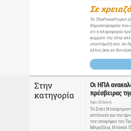
Σε χρειαζ
Το ThePressProject ε
δημοσιογραφίας που σ
ότι η πληροφορία πρέπ
κομμάτι της ύλης αλλ
υποστήριξή σου. Αν δ
άλλος (και αν δεν είσ
Στην
Οι ΗΠΑ ανακαλο
πρέσβειρας της
κατηγορία
Πρίν 25 λεπτά
Το Στέιτ Ντιπάρτμεντ
αντίποινα για την άρν
τον υποψήφιο του Τρ
Μπραζίλια, Ντάνιελ Πέ