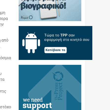
ημη
τερα
ην
η από
α
κόσμια
υ
ατα
στις
 στόχο