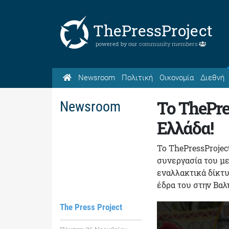
ThePressProject
powered by our
community members
Newsroom
Πολιτική
Οικονομία
Διεθνή
Το ThePre
Newsroom
Ελλάδα!
Το ThePressProjec
συνεργασία του με
εναλλακτικά δίκτυ
έδρα του στην Βαλ
The Press Project