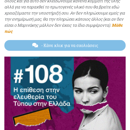
όλους και για αυτό δεν κλειδώνουμε κανένα κομμάτι της ύλης
αλλά για να παραχθεί το πρωτογενές υλικό που θα βρείτε εδώ
χρειαζόμαστε την υποστήριξή σου. Αν δεν πληρώσουμε εμείς για
την ενημέρωσή μας, θα την πληρώσει κάποιος άλλος (και αν δεν
είσαι ο Μαρινάκης μάλλον δεν έχεις τα ίδια συμφέροντα).
Μάθε
πώς
- Κάνε κλικ για να σχολιάσεις