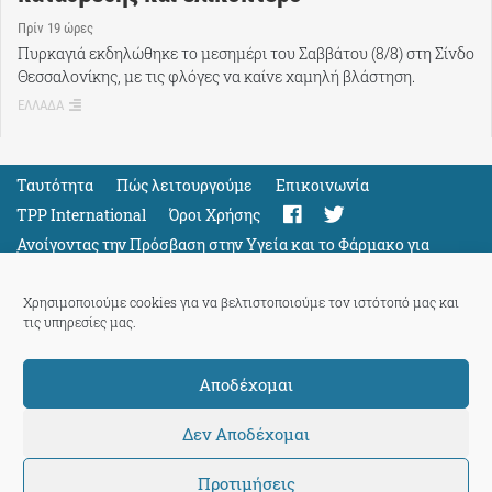
Πρίν 19 ώρες
Πυρκαγιά εκδηλώθηκε το μεσημέρι του Σαββάτου (8/8) στη Σίνδο
Θεσσαλονίκης, με τις φλόγες να καίνε χαμηλή βλάστηση.
ΕΛΛΑΔΑ
Ταυτότητα
Πώς λειτουργούμε
Eπικοινωνία
TPP International
Όροι Χρήσης
Ανοίγοντας την Πρόσβαση στην Υγεία και το Φάρμακο για
Όλους
Support
Χρησιμοποιούμε cookies για να βελτιστοποιούμε τον ιστότοπό μας και
τις υπηρεσίες μας.
Αποδέχομαι
ThePressProject
powered by our
community members
Δεν Αποδέχομαι
Προτιμήσεις