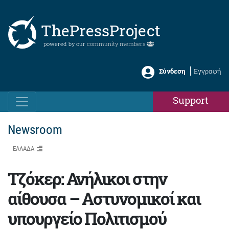
ThePressProject
powered by our
community members
Σύνδεση
Εγγραφή
Support
Newsroom
ΕΛΛΑΔΑ
Τζόκερ: Ανήλικοι στην
αίθουσα – Αστυνομικοί και
υπουργείο Πολιτισμού