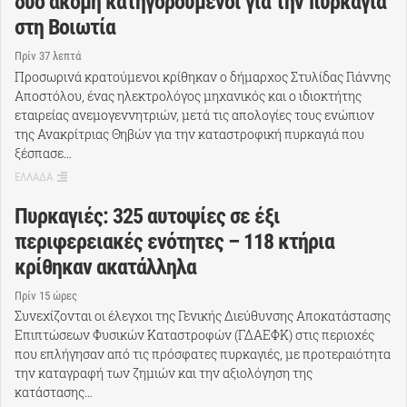
δύο ακόμη κατηγορούμενοι για την πυρκαγιά
στη Βοιωτία
Πρίν 37 λεπτά
Προσωρινά κρατούμενοι κρίθηκαν ο δήμαρχος Στυλίδας Γιάννης
Αποστόλου, ένας ηλεκτρολόγος μηχανικός και ο ιδιοκτήτης
εταιρείας ανεμογεννητριών, μετά τις απολογίες τους ενώπιον
της Ανακρίτριας Θηβών για την καταστροφική πυρκαγιά που
ξέσπασε…
ΕΛΛΑΔΑ
Πυρκαγιές: 325 αυτοψίες σε έξι
περιφερειακές ενότητες – 118 κτήρια
κρίθηκαν ακατάλληλα
Πρίν 15 ώρες
Συνεχίζονται οι έλεγχοι της Γενικής Διεύθυνσης Αποκατάστασης
Επιπτώσεων Φυσικών Καταστροφών (ΓΔΑΕΦΚ) στις περιοχές
που επλήγησαν από τις πρόσφατες πυρκαγιές, με προτεραιότητα
την καταγραφή των ζημιών και την αξιολόγηση της
κατάστασης…