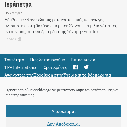
Ιεράπετρα
Πρίν 2 ώρες
Λέμβος με 45 ανθρώπους μεταναστευτικής καταγωγής
εντοπίστηκε στη θαλάσσια περιοχή 37 ναυτικά μίλια νότια της
Ιεράπετρας, από εναέριο μέσο της δύναμης Frontex.
ΕΛΛΑΔΑ
Ταυτότητα
Πώς λειτουργούμε
Eπικοινωνία
TPP International
Όροι Χρήσης
Ανοίγοντας την Πρόσβαση στην Υγεία και το Φάρμακο για
Όλους
Support
Χρησιμοποιούμε cookies για να βελτιστοποιούμε τον ιστότοπό μας και
τις υπηρεσίες μας.
Αποδέχομαι
ThePressProject
powered by our
community members
Δεν Αποδέχομαι