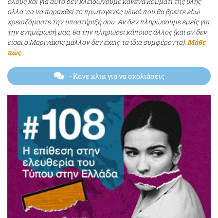
όλους και για αυτό δεν κλειδώνουμε κανένα κομμάτι της ύλης
αλλά για να παραχθεί το πρωτογενές υλικό που θα βρείτε εδώ
χρειαζόμαστε την υποστήριξή σου. Αν δεν πληρώσουμε εμείς για
την ενημέρωσή μας, θα την πληρώσει κάποιος άλλος (και αν δεν
είσαι ο Μαρινάκης μάλλον δεν έχεις τα ίδια συμφέροντα).
Μάθε
πώς
- Κάνε κλικ για να σχολιάσεις