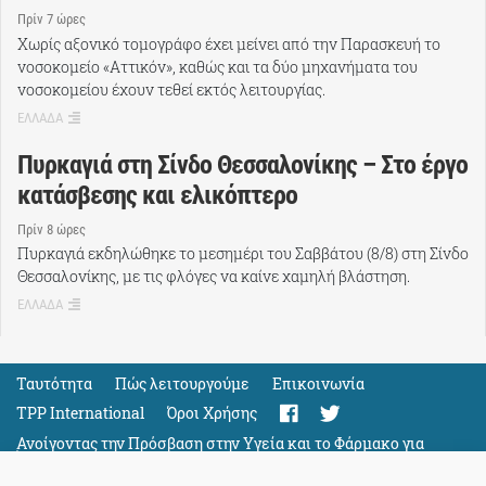
Πρίν 7 ώρες
Χωρίς αξονικό τομογράφο έχει μείνει από την Παρασκευή το
νοσοκομείο «Αττικόν», καθώς και τα δύο μηχανήματα του
νοσοκομείου έχουν τεθεί εκτός λειτουργίας.
ΕΛΛΑΔΑ
Πυρκαγιά στη Σίνδο Θεσσαλονίκης – Στο έργο
κατάσβεσης και ελικόπτερο
Πρίν 8 ώρες
Πυρκαγιά εκδηλώθηκε το μεσημέρι του Σαββάτου (8/8) στη Σίνδο
Θεσσαλονίκης, με τις φλόγες να καίνε χαμηλή βλάστηση.
ΕΛΛΑΔΑ
Ταυτότητα
Πώς λειτουργούμε
Eπικοινωνία
TPP International
Όροι Χρήσης
Ανοίγοντας την Πρόσβαση στην Υγεία και το Φάρμακο για
Όλους