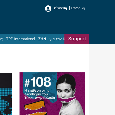
Σύνδεση
Εγγραφή
Support
ός
TPP International
ΖΗΝ
για τον
Κώστα