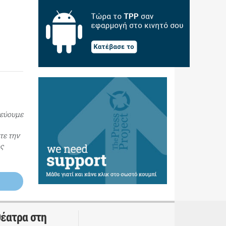
τεύουμε
τε την
ος
θέατρα στη