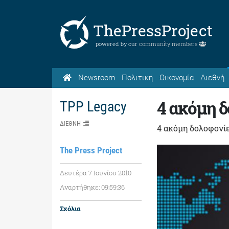
ThePressProject
powered by our
community members
Newsroom
Πολιτική
Οικονομία
Διεθνή
4 ακόμη 
TPP Legacy
ΔΙΕΘΝΗ
4 ακόμη δολοφονί
The Press Project
Δευτέρα 7 Ιουνίου 2010
Αναρτήθηκε: 09:59:36
Σχόλια