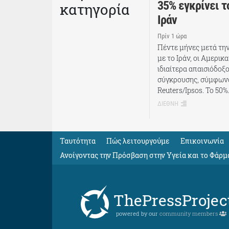
35% εγκρίνει τ
κατηγορία
Ιράν
Πρίν 1 ώρα
Πέντε μήνες μετά τη
με το Ιράν, οι Αμερικ
ιδιαίτερα απαισιόδοξο
σύγκρουσης, σύμφων
Reuters/Ipsos. Το 50
ΔΙΕΘΝΗ
Ταυτότητα
Πώς λειτουργούμε
Eπικοινωνία
Ανοίγοντας την Πρόσβαση στην Υγεία και το Φάρμ
ThePressProjec
powered by our
community members