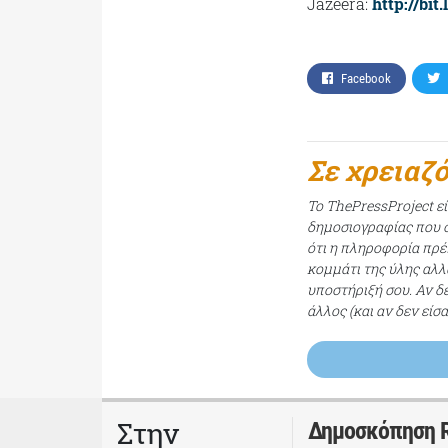
Jazeera:
http://bi
Facebook
Σε χρειαζ
Το ThePressProject ε
δημοσιογραφίας που σ
ότι η πληροφορία πρέπ
κομμάτι της ύλης αλλ
υποστήριξή σου. Αν δ
άλλος (και αν δεν είσ
Στην
Δημοσκόπηση Re