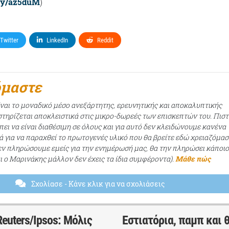
t.ly/az5duM
)
Twitter
LinkedIn
Reddit
όμαστε
ίναι το μοναδικό μέσο ανεξάρτητης, ερευνητικής και αποκαλυπτικής
τηρίζεται αποκλειστικά στις μικρο-δωρεές των επισκεπτών του. Πισ
ει να είναι διαθέσιμη σε όλους και για αυτό δεν κλειδώνουμε κανένα
ά για να παραχθεί το πρωτογενές υλικό που θα βρείτε εδώ χρειαζόμασ
εν πληρώσουμε εμείς για την ενημέρωσή μας, θα την πληρώσει κάποι
αι ο Μαρινάκης μάλλον δεν έχεις τα ίδια συμφέροντα).
Μάθε πώς
Σχολίασε
- Κάνε κλικ για να σχολιάσεις
uters/Ipsos: Μόλις
Εστιατόρια, παμπ και 