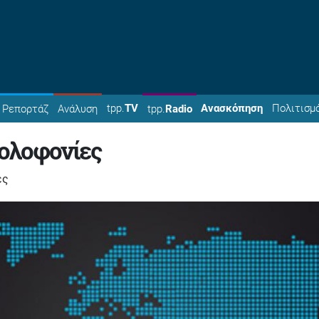
tpp.
TV
Ανασκόπηση
Πολιτισμ
Ρεπορτάζ
Ανάλυση
tpp.
Radio
δολοφονίες
ες