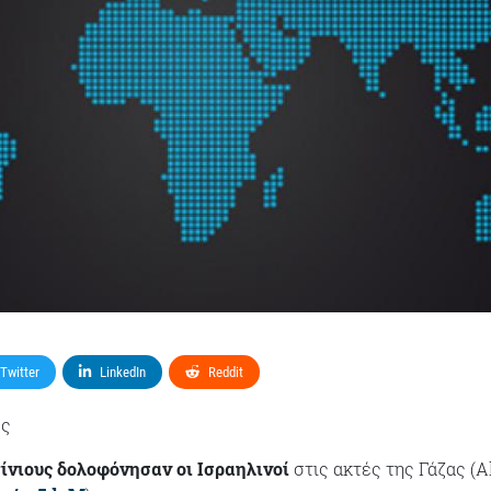
Twitter
LinkedIn
Reddit
ες
ίνιους δολοφόνησαν οι Ισραηλινοί
στις ακτές της Γάζας (A