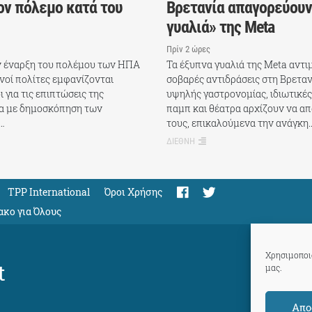
ον πόλεμο κατά του
Βρετανία απαγορεύουν
γυαλιά» της Meta
Πρίν 2 ώρες
ν έναρξη του πολέμου των ΗΠΑ
Τα έξυπνα γυαλιά της Meta αντ
ανοί πολίτες εμφανίζονται
σοβαρές αντιδράσεις στη Βρεταν
ι για τις επιπτώσεις της
υψηλής γαστρονομίας, ιδιωτικές
α με δημοσκόπηση των
παμπ και θέατρα αρχίζουν να α
%…
τους, επικαλούμενα την ανάγκη
ΔΙΕΘΝΗ
TPP International
Όροι Χρήσης
ακο για Όλους
Χρησιμοποιο
t
μας.
Απο