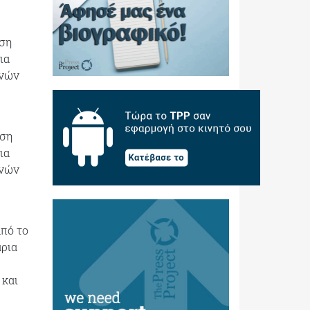
ηση
ια
χνών
ηση
ια
χνών
από το
άρια
 και