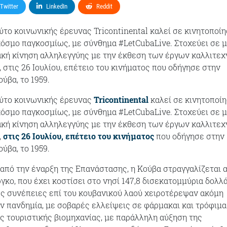
Twitter
LinkedIn
Reddit
ούτο κοινωνικής έρευνας Tricontinental καλεί σε κινητοποί
κόσμο παγκοσμίως, με σύνθημα #LetCubaLive. Στοχεύει σε μ
ακή κίνηση αλληλεγγύης με την έκθεση των έργων καλλιτε
 στις 26 Ιουλίου, επέτειο του κινήματος που οδήγησε στην
ύβα, το 1959.
ούτο κοινωνικής έρευνας
Tricontinental
καλεί σε κινητοποί
κόσμο παγκοσμίως, με σύνθημα #LetCubaLive. Στοχεύει σε μ
ακή κίνηση αλληλεγγύης με την έκθεση των έργων καλλιτε
,
στις 26 Ιουλίου, επέτειο του κινήματος
που οδήγησε στην
ύβα, το 1959.
, από την έναρξη της Επανάστασης, η Κούβα στραγγαλίζεται 
γκο, που έχει κοστίσει στο νησί 147,8 δισεκατομμύρια δολλ
κές συνέπειες επί του κουβανικού λαού χειροτέρεψαν ακόμη
ν πανδημία, με σοβαρές ελλείψεις σε φάρμακαι και τρόφιμα
ς τουριστικής βιομηχανίας, με παράλληλη αύξηση της