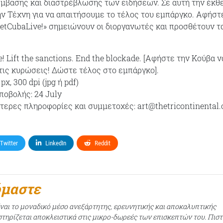
μβασης και διαστρέβλωσης των ειδήσεων. Σε αυτή την έκθ
ν Τέχνη για να απαιτήσουμε το τέλος του εμπάργκο. Αφήστ
LetCubaLive!» σημειώνουν οι διοργανωτές και προσθέτουν τ
e! Lift the sanctions. End the blockade. [Αφήστε την Κούβα ν
τις κυρώσεις! Δώστε τέλος στο εμπάργκο].
x, 300 dpi (jpg ή pdf)
ποβολής: 24 July
τερες πληροφορίες και συμμετοχές: art@thetricontinental.
Twitter
LinkedIn
Reddit
όμαστε
ίναι το μοναδικό μέσο ανεξάρτητης, ερευνητικής και αποκαλυπτικής
τηρίζεται αποκλειστικά στις μικρο-δωρεές των επισκεπτών του. Πισ