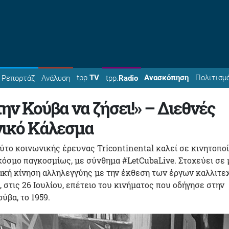
tpp.
TV
Ανασκόπηση
Πολιτισμ
Ρεπορτάζ
Ανάλυση
tpp.
Radio
ην Κούβα να ζήσει!» – Διεθνές
νικό Κάλεσμα
ούτο κοινωνικής έρευνας Tricontinental καλεί σε κινητοπο
κόσμο παγκοσμίως, με σύνθημα #LetCubaLive. Στοχεύει σε 
υακή κίνηση αλληλεγγύης με την έκθεση των έργων καλλιτ
, στις 26 Ιουλίου, επέτειο του κινήματος που οδήγησε στην
ύβα, το 1959.