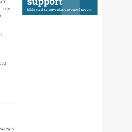
εση
ε την
α
α
org
τεύουμε