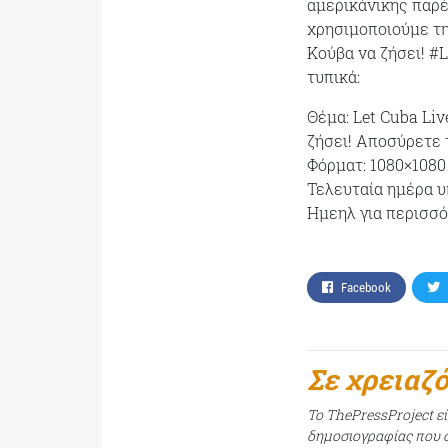
αμερικάνικης παρέ
χρησιμοποιούμε τη
Κούβα να ζήσει! #
τυπικά:
Θέμα: Let Cuba Liv
ζήσει! Αποσύρετε 
Φόρματ: 1080×1080 p
Τελευταία ημέρα υ
Ημεηλ για περισσό
Facebook
Σε χρειαζ
Το ThePressProject ε
δημοσιογραφίας που σ