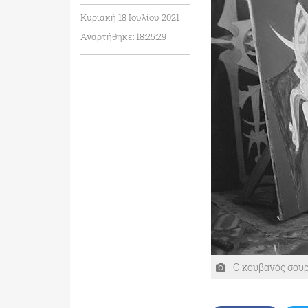
Κυριακή 18 Ιουλίου 2021
Αναρτήθηκε: 18:25:29
O κουβανός σουρε