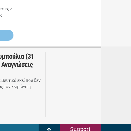
τε την
ος
υμπούλια (31
ς Αναγνώσεις
βευτικά εκεί που δεν
ός τον χειμώνα ή
Support