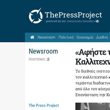
ThePressProject
powered by our
community members
Newsroom
Πολιτική
Οικονομία
Διεθνή
«Αφήστε τ
Newsroom
Καλλιτεχ
ΠΟΛΙΤΙΣΜΟΣ
To διεθνές ινστιτ
τον καλλιτεχνικό 
τεράστια διαδικτ
από όλο τον κόσμο
Επανάσταση την Κο
The Press Project