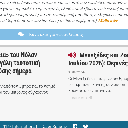
ει να είναι διαθέσιμη σε όλους και για αυτό δεν κλειδώνουμε κανένα
ά για να παραχθεί το πρωτογενές υλικό που θα βρείτε εδώ χρειαζόμασ
εν πληρώσουμε εμείς για την ενημέρωσή μας, θα την πληρώσει κάποι
αι ο Μαρινάκης μάλλον δεν έχεις τα ίδια συμφέροντα).
Μάθε πώς
- Κάνε κλικ για να σχολιάσεις
εια» του Νόλαν
Μενεξέδες και Ζο
γάλη ταυτοτική
Ιουλίου 2026): Θερινέ
ύσης σήμερα
31/07/2026
Οι Μενεξέδες επιστρέφουν θριαμ
το περιμένει κανείς, σαν σκορπι
ν από τον Όμηρο και το νόημά
κουκούτσι σε μπανάνα.
ία του μείζονος σύγχρονου
ΠΟΛΙΤΙΣΜΟΣ
TPP International
Όροι Χρήσης