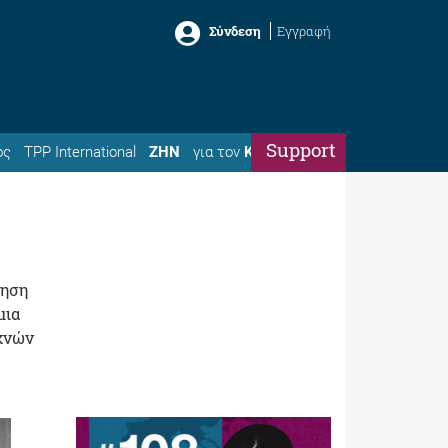
Σύνδεση
Εγγραφή
Support
ός
TPP International
ΖΗΝ
για τον
Κώστα
ίηση
μια
εχνών