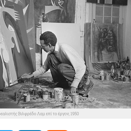
αλιστής Βιλφρέδο Λαμ επί το έργον, 1950