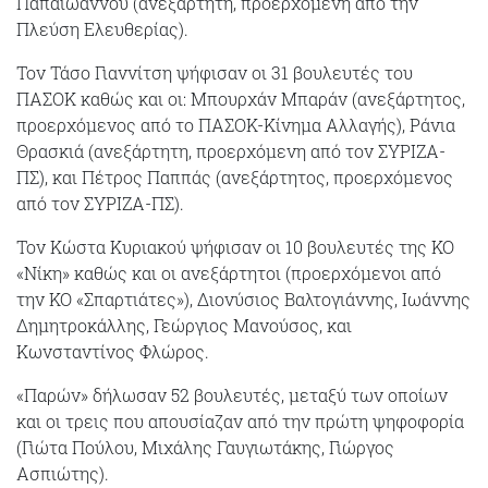
Παπαϊωάννου (ανεξάρτητη, προερχόμενη από την
Πλεύση Ελευθερίας).
Τον Τάσο Γιαννίτση ψήφισαν οι 31 βουλευτές του
ΠΑΣΟΚ καθώς και οι: Μπουρχάν Μπαράν (ανεξάρτητος,
προερχόμενος από το ΠΑΣΟΚ-Κίνημα Αλλαγής), Ράνια
Θρασκιά (ανεξάρτητη, προερχόμενη από τον ΣΥΡΙΖΑ-
ΠΣ), και Πέτρος Παππάς (ανεξάρτητος, προερχόμενος
από τον ΣΥΡΙΖΑ-ΠΣ).
Τον Κώστα Κυριακού ψήφισαν οι 10 βουλευτές της ΚΟ
«Νίκη» καθώς και οι ανεξάρτητοι (προερχόμενοι από
την ΚΟ «Σπαρτιάτες»), Διονύσιος Βαλτογιάννης, Ιωάννης
Δημητροκάλλης, Γεώργιος Μανούσος, και
Κωνσταντίνος Φλώρος.
«Παρών» δήλωσαν 52 βουλευτές, μεταξύ των οποίων
και οι τρεις που απουσίαζαν από την πρώτη ψηφοφορία
(Γιώτα Πούλου, Μιχάλης Γαυγιωτάκης, Γιώργος
Ασπιώτης).