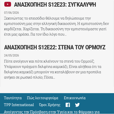
ΑΝΑΣΚΟΠΗΣΗ S12E23: ΣΥΓΚΑΛΥΨΗ
07/06/2026
Ξεκινώντας το επεισόδιο θέλουμε να δηλώσουμε την
εμπιστοσύνη μας στην ελληνική δικαιοσύνη. Η εμπιστοσύνη δεν
κερδίζεται. Χαρίζεται. Τη δικαιοσύνη την εμπιστευόμαστε γιατί
έτσι μας αρέσει. Για τον ίδιο λόγο που…
ΑΝΑΣΚΟΠΗΣΗ S12E22: ΣΤΕΝΑ ΤΟΥ ΟΡΜΟΥΖ
24/05/2026
Πότε ανοίγουν και πότε κλείνουν τα στενά του Ορμούζ;
Υπάρχουν πράγματι δελφίνια καμικάζι; Είναι αλήθεια ότι τα
δελφίνια καμικάζι μπορούν να καταλάβουν αν μια προπέλα
ανήκει σε ρωσικό πλοίο; Πόσα…
Ταυτότητα
Πώς λειτουργούμε
Eπικοινωνία
TPP International
Όροι Χρήσης
Ανοίγοντας την Πρόσβαση στην Υγεία και το Φάρμακο για