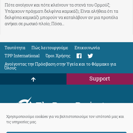
Πότε ανοίγουν και πότε κλείνουν τα στενά του Ορμούζ;
Υπάρχουν πράγματι δελφίνια καμικάζι; Είναι αλήθεια ότι τα
δελφίνια καμικάζι μπορούν να καταλάβουν αν μια προπέλα
ανήκει σε ρωσικό πλοίο; Πόσα…
Ταυτότητα
Πώς λειτουργούμε
Eπικοινωνία
TPP International
Όροι Χρήσης
Ανοίγοντας την Πρόσβαση στην Υγεία και το Φάρμακο για
Όλους
Support
ThePressProject
powered by our
community members
Χρησιμοποιούμε cookies για να βελτιστοποιούμε τον ιστότοπό μας και
τις υπηρεσίες μας.
© 2026 ThePressProject | Created by BitsnBytes & re-manufactured