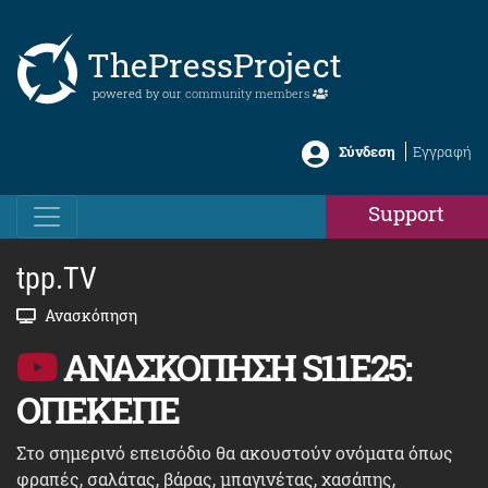
ThePressProject
powered by our
community members
Σύνδεση
Εγγραφή
Support
tpp.TV
Ανασκόπηση
ΑΝΑΣΚΟΠΗΣΗ S11Ε25:
ΟΠΕΚΕΠΕ
Στο σημερινό επεισόδιο θα ακουστούν ονόματα όπως
φραπές, σαλάτας, βάρας, μπαγινέτας, χασάπης,