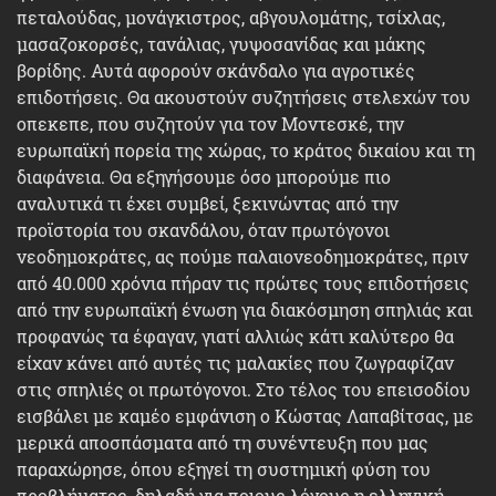
πεταλούδας, μονάγκιστρος, αβγουλομάτης, τσίχλας,
μασαζοκορσές, τανάλιας, γυψοσανίδας και μάκης
βορίδης. Αυτά αφορούν σκάνδαλο για αγροτικές
επιδοτήσεις. Θα ακουστούν συζητήσεις στελεχών του
οπεκεπε, που συζητούν για τον Μοντεσκέ, την
ευρωπαϊκή πορεία της χώρας, το κράτος δικαίου και τη
διαφάνεια. Θα εξηγήσουμε όσο μπορούμε πιο
αναλυτικά τι έχει συμβεί, ξεκινώντας από την
προϊστορία του σκανδάλου, όταν πρωτόγονοι
νεοδημοκράτες, ας πούμε παλαιονεοδημοκράτες, πριν
από 40.000 χρόνια πήραν τις πρώτες τους επιδοτήσεις
από την ευρωπαϊκή ένωση για διακόσμηση σπηλιάς και
προφανώς τα έφαγαν, γιατί αλλιώς κάτι καλύτερο θα
είχαν κάνει από αυτές τις μαλακίες που ζωγραφίζαν
στις σπηλιές οι πρωτόγονοι. Στο τέλος του επεισοδίου
εισβάλει με καμέο εμφάνιση ο Κώστας Λαπαβίτσας, με
μερικά αποσπάσματα από τη συνέντευξη που μας
παραχώρησε, όπου εξηγεί τη συστημική φύση του
προβλήματος, δηλαδή για ποιους λόγους η ελληνική