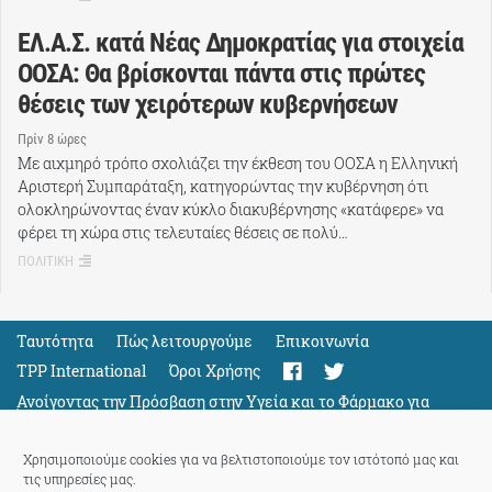
ΕΛ.Α.Σ. κατά Νέας Δημοκρατίας για στοιχεία
ΟΟΣΑ: Θα βρίσκονται πάντα στις πρώτες
θέσεις των χειρότερων κυβερνήσεων
Πρίν 8 ώρες
Με αιχμηρό τρόπο σχολιάζει την έκθεση του ΟΟΣΑ η Ελληνική
Αριστερή Συμπαράταξη, κατηγορώντας την κυβέρνηση ότι
ολοκληρώνοντας έναν κύκλο διακυβέρνησης «κατάφερε» να
φέρει τη χώρα στις τελευταίες θέσεις σε πολύ…
ΠΟΛΙΤΙΚΗ
Ταυτότητα
Πώς λειτουργούμε
Eπικοινωνία
TPP International
Όροι Χρήσης
Ανοίγοντας την Πρόσβαση στην Υγεία και το Φάρμακο για
Όλους
Support
Χρησιμοποιούμε cookies για να βελτιστοποιούμε τον ιστότοπό μας και
τις υπηρεσίες μας.