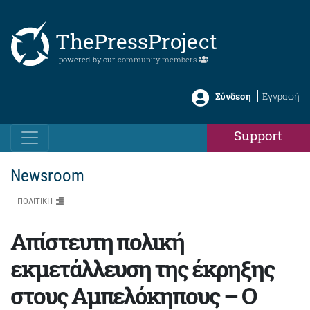
ThePressProject
powered by our
community members
Σύνδεση
Εγγραφή
Support
Newsroom
ΠΟΛΙΤΙΚΗ
Απίστευτη πολική
εκμετάλλευση της έκρηξης
στους Αμπελόκηπους – Ο