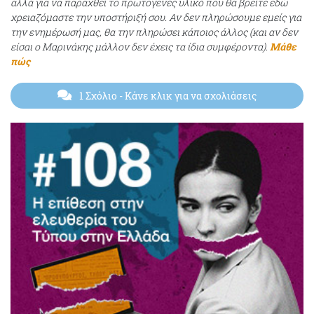
αλλά για να παραχθεί το πρωτογενές υλικό που θα βρείτε εδώ
χρειαζόμαστε την υποστήριξή σου. Αν δεν πληρώσουμε εμείς για
την ενημέρωσή μας, θα την πληρώσει κάποιος άλλος (και αν δεν
είσαι ο Μαρινάκης μάλλον δεν έχεις τα ίδια συμφέροντα).
Μάθε
πώς
1 Σχόλιο
- Κάνε κλικ για να σχολιάσεις