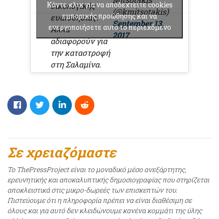
Κάντε κλικ για να αποδεχτείτε cookies
οικολογικής
(@kmitsotakis)
εμπορικής προώθησης και να
ευαισθησίας.
September 13,
ενεργοποιήσετε αυτό το περιεχόμενο
Αλλά
2017
αδιαφορούν για
την καταστροφή
στη Σαλαμίνα.
Σε χρειαζόμαστε
Το ThePressProject είναι το μοναδικό μέσο ανεξάρτητης,
ερευνητικής και αποκαλυπτικής δημοσιογραφίας που στηρίζεται
αποκλειστικά στις μικρο-δωρεές των επισκεπτών του.
Πιστεύουμε ότι η πληροφορία πρέπει να είναι διαθέσιμη σε
όλους και για αυτό δεν κλειδώνουμε κανένα κομμάτι της ύλης