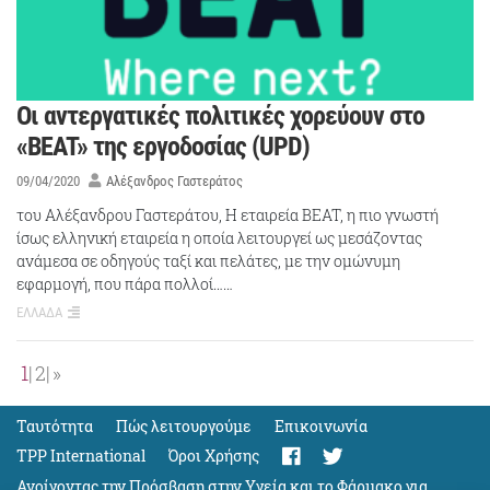
Οι αντεργατικές πολιτικές χορεύουν στο
«BEAT» της εργοδοσίας (UPD)
09/04/2020
Αλέξανδρος Γαστεράτος
του Αλέξανδρου Γαστεράτου, Η εταιρεία BEAT, η πιο γνωστή
ίσως ελληνική εταιρεία η οποία λειτουργεί ως μεσάζοντας
ανάμεσα σε οδηγούς ταξί και πελάτες, με την ομώνυμη
εφαρμογή, που πάρα πολλοί……
ΕΛΛΑΔΑ
1
2
»
Ταυτότητα
Πώς λειτουργούμε
Eπικοινωνία
TPP International
Όροι Χρήσης
Ανοίγοντας την Πρόσβαση στην Υγεία και το Φάρμακο για