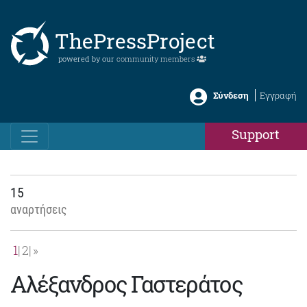
ThePressProject
powered by our
community members
Σύνδεση
Εγγραφή
Support
15
αναρτήσεις
1
2
»
Αλέξανδρος Γαστεράτος