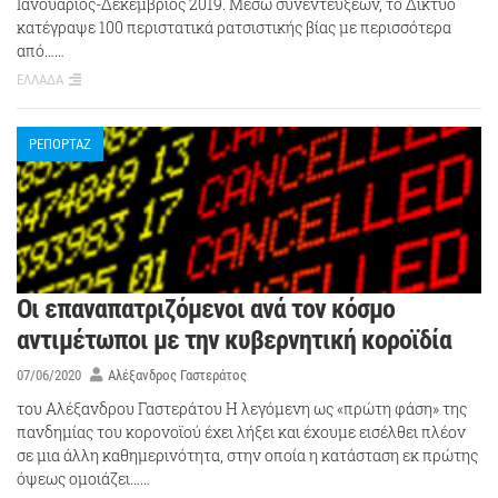
Ιανουάριος-Δεκέμβριος 2019. Μέσω συνεντεύξεων, το Δίκτυο
κατέγραψε 100 περιστατικά ρατσιστικής βίας με περισσότερα
από……
ΕΛΛΑΔΑ
ΡΕΠΟΡΤΑΖ
Οι επαναπατριζόμενοι ανά τον κόσμο
αντιμέτωποι με την κυβερνητική κοροϊδία
07/06/2020
Αλέξανδρος Γαστεράτος
του Αλέξανδρου Γαστεράτου Η λεγόμενη ως «πρώτη φάση» της
πανδημίας του κορονοϊού έχει λήξει και έχουμε εισέλθει πλέον
σε μια άλλη καθημερινότητα, στην οποία η κατάσταση εκ πρώτης
όψεως ομοιάζει……