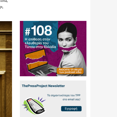
οία,
»,