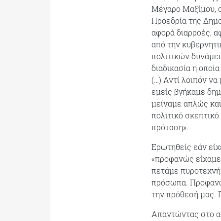
Μέγαρο Μαξίμου, ο
Προεδρία της Δημο
αφορά διαρροές, α
από την κυβερνητι
πολιτικών δυνάμεω
διαδικασία η οποί
(…) Αντί λοιπόν να
εμείς βγήκαμε δημ
μείναμε απλώς και
πολιτικό σκεπτικό
πρόταση».
Ερωτηθείς εάν είχ
«προφανώς είχαμε 
πετάμε πυροτεχνήμ
πρόσωπα. Προφανώ
την πρόθεσή μας. 
Απαντώντας στο αν