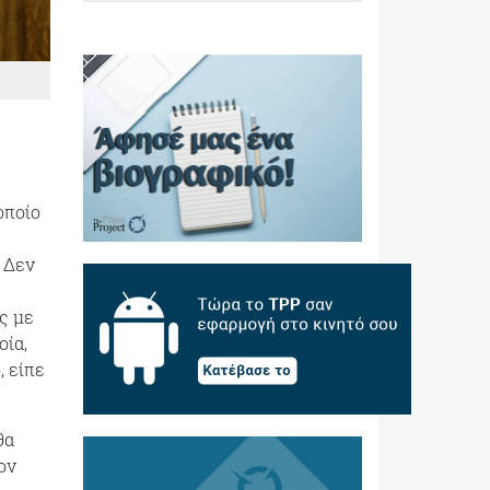
οποίο
 Δεν
ς με
οία,
, είπε
θα
ον