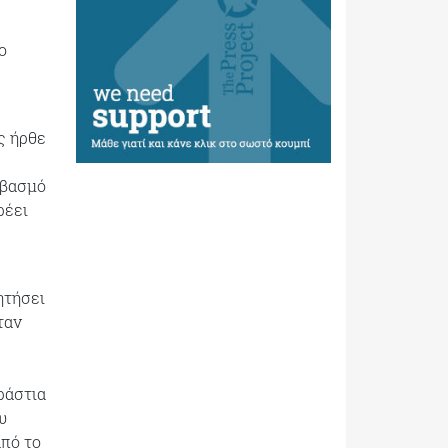
ο
ς ήρθε
εβασμό
ρέει
ητήσει
ταν
ράστια
υ
από το