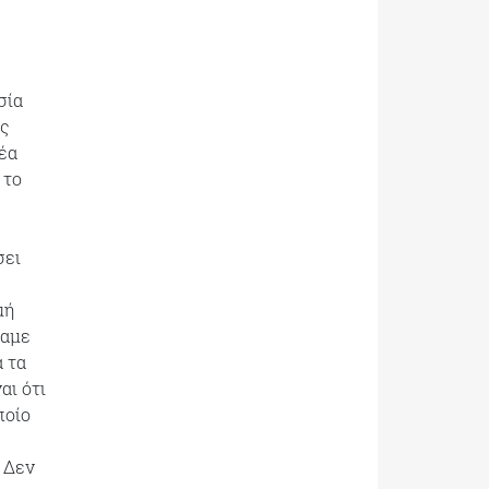
σία
ας
Νέα
 το
σει
μή
σαμε
α τα
αι ότι
ποίο
 Δεν