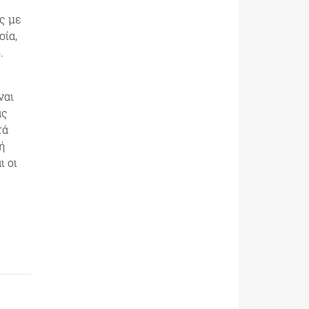
ς με
οία,
.
ναι
άς
τά
ή
ι οι