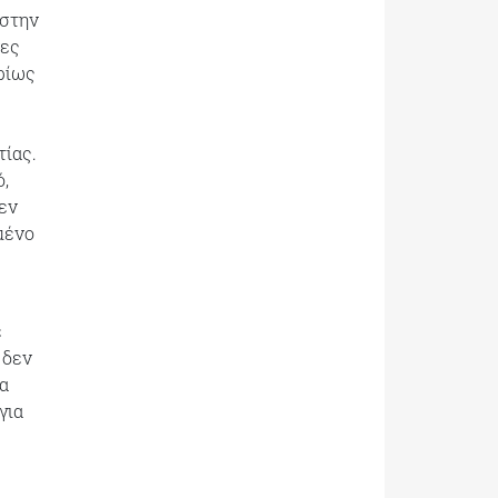
 στην
νες
ρίως
τίας.
ό,
δεν
μένο
ε
 δεν
α
για