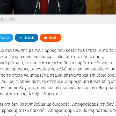
is / SOOC
Twitter
LinkedIn
Reddit
μα συνένωσης με τους όρους που εσείς το θέτετε. Αυτό το 
χει ζήτημα είναι να διαμορφωθεί αυτό το οποίο εμείς
ϊκό μέτωπο, το οποίο θα περιλαμβάνει ευρύτατες δυνάμεις.
 προνομιακούς συνομιλητές, αλλά ούτε και να αποκλείουμε
ο το οποίο να μπορεί να σταθεί απέναντι και επί ίσοις όροι
Δεξιάς, η οποία αυτή τη στιγμή εφαρμόζει μια πολιτική η οπ
ον προϋπολογισμό, είναι και αντικοινωνική και αντιθεσμική»
ας Αριστεράς, Αλέξης Χαρίτσης.
ε ότι δεν θα κινηθούμε με διαρροές. Αποφασίσαμε ότι δεν 
μικροκομματικό παιχνίδι. Αποφασίσαμε ότι θα σεβαστούμε τ