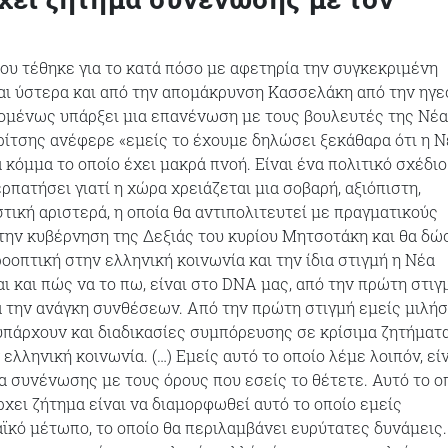
ου τέθηκε για το κατά πόσο με αφετηρία την συγκεκριμένη
αι ύστερα και από την απομάκρυνση Κασσελάκη από την ηγε
χομένως υπάρξει μια επανένωση με τους βουλευτές της Νέ
αρίτσης ανέφερε «εμείς το έχουμε δηλώσει ξεκάθαρα ότι η 
 κόμμα το οποίο έχει μακρά πνοή. Είναι ένα πολιτικό σχέδιο
ρπατήσει γιατί η χώρα χρειάζεται μια σοβαρή, αξιόπιστη,
τική αριστερά, η οποία θα αντιπολιτευτεί με πραγματικούς
 την κυβέρνηση της Δεξιάς του κυρίου Μητσοτάκη και θα δώ
οοπτική στην ελληνική κοινωνία και την ίδια στιγμή η Νέα
αι και πώς να το πω, είναι στο DNA μας, από την πρώτη στιγ
α την ανάγκη συνθέσεων. Από την πρώτη στιγμή εμείς μιλή
 υπάρχουν και διαδικασίες συμπόρευσης σε κρίσιμα ζητήματ
ελληνική κοινωνία. (…) Εμείς αυτό το οποίο λέμε λοιπόν, είν
α συνένωσης με τους όρους που εσείς το θέτετε. Αυτό το ο
χει ζήτημα είναι να διαμορφωθεί αυτό το οποίο εμείς
ϊκό μέτωπο, το οποίο θα περιλαμβάνει ευρύτατες δυνάμεις.