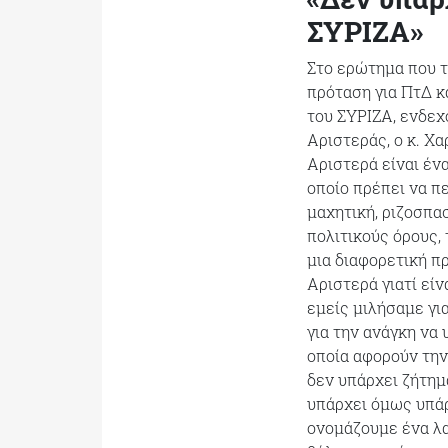
ΣΥΡΙΖΑ»
Στο ερώτημα που τ
πρόταση για ΠτΔ κ
του ΣΥΡΙΖΑ, ενδε
Αριστεράς, ο κ. Χ
Αριστερά είναι ένα
οποίο πρέπει να πε
μαχητική, ριζοσπασ
πολιτικούς όρους,
μια διαφορετική πρ
Αριστερά γιατί είν
εμείς μιλήσαμε γι
για την ανάγκη να
οποία αφορούν την 
δεν υπάρχει ζήτημ
υπάρχει όμως υπάρ
ονομάζουμε ένα λα