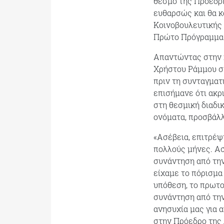
θεσμό της Προεδρί
ευθαρσώς και θα κ
Κοινοβουλευτικής
Πρώτο Πρόγραμμα
Απαντώντας στην κ
Χρήστου Ράμμου στ
πριν τη συνταγματ
επισήμανε ότι ακ
στη θεσμική διαδι
ονόματα, προσβάλλ
«Ασέβεια, επιτρέψτ
πολλούς μήνες. Ασέ
συνάντηση από την
είχαμε το πόρισμα
υπόθεση, το πρωτο
συνάντηση από την
ανησυχία μας για 
στην Πρόεδρο της 