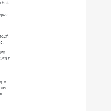
ηθεί.
αφού
επαφή
ς.
ανα
αυτή η
τητα
ξουν
αι