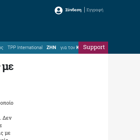
Σύνδεση
Εγγραφή
Support
ός
TPP International
ΖΗΝ
για τον
Κώστα
 με
 οποίο
. Δεν
ε
ις με