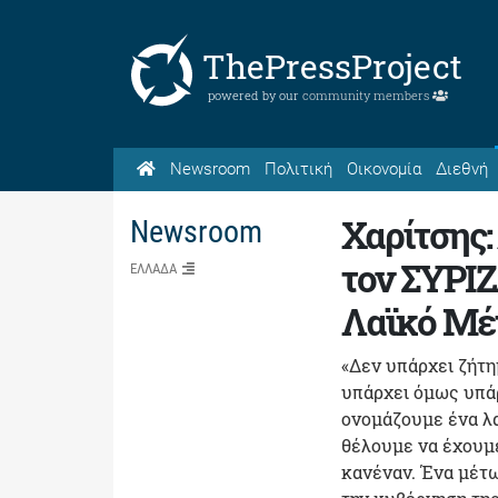
ThePressProject
powered by our
community members
Newsroom
Πολιτική
Οικονομία
Διεθνή
Χαρίτσης:
Newsroom
τον ΣΥΡΙΖ
ΕΛΛΑΔΑ
Λαϊκό Μ
«Δεν υπάρχει ζήτη
υπάρχει όμως υπάρ
ονομάζουμε ένα λα
θέλουμε να έχουμε
κανέναν. Ένα μέτωπ