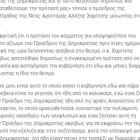
ας της Δημοκρατίας και γι’ αυτό θα βγούμε δημοσίως και
αταθέσουμε την πρότασή μας» τόνισε ο πρόεδρος της
 Ομάδας της Νέας Αριστεράς Αλέξης Χαρίτσης μιλώντας στ
.
ριτική ότι η πρόταση του κόμματος για υποψηφιότητα του
ο αξίωμα του Προέδρου της Δημοκρατίας πριν λίγες ημέρε
ική της ώρα δείχνοντας ασέβεια στο θεσμό, ο κ. Χαρίτσης
ριβώς κατατέθηκε δημοσίως η συγκεκριμένη πρόταση από σ
κασία και κατηγόρησε την κυβέρνηση ότι εδώ και μήνες διαρ
οντας η ίδια τον θεσμό.
ε μου, είναι αυτό το οποίο κάνει η κυβέρνηση εδώ και πάρα
βεια είναι το γεγονός ότι ήδη από το καλοκαίρι, εγώ είχα ζ
 Πρόεδρο της Δημοκρατίας ήδη από τις αρχές Αυγούστου, ό
 εκείνο, το οποίο αρχειοθετούσε ουσιαστικά την πολύκροτη
φανές σκάνδαλο των υποκλοπών και είχα ζητήσει αυτή τη
 Πρόεδρο της Δημοκρατίας ακριβώς για να εκφράσω την τε
αυτή την εξέλιξη και τότε συζητάγαμε, κατά την επίσκεψή μο
Δημοκρατίας, ότι ήδη είχαν πέσει στο τραπέζι με διαρροές 