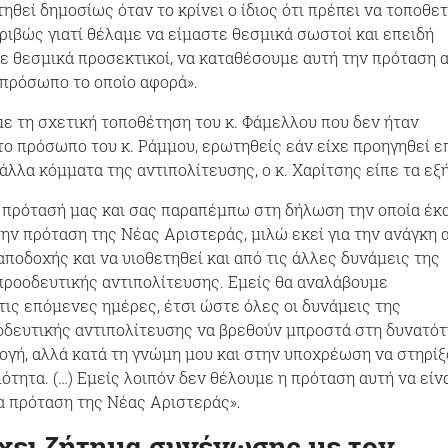
θεί δημοσίως όταν το κρίνει ο ίδιος ότι πρέπει να τοποθετ
ριβώς γιατί θέλαμε να είμαστε θεσμικά σωστοί και επειδή
ε θεσμικά προσεκτικοί, να καταθέσουμε αυτή την πρόταση 
πρόσωπο το οποίο αφορά».
με τη σχετική τοποθέτηση του κ. Φάμελλου που δεν ήταν
το πρόσωπο του κ. Ράμμου, ερωτηθείς εάν είχε προηγηθεί 
άλλα κόμματα της αντιπολίτευσης, ο κ. Χαρίτσης είπε τα εξή
 πρότασή μας και σας παραπέμπω στη δήλωση την οποία έκ
ην πρόταση της Νέας Αριστεράς, μιλώ εκεί για την ανάγκη 
αποδοχής και να υιοθετηθεί και από τις άλλες δυνάμεις της
προοδευτικής αντιπολίτευσης. Εμείς θα αναλάβουμε
τις επόμενες ημέρες, έτσι ώστε όλες οι δυνάμεις της
οδευτικής αντιπολίτευσης να βρεθούν μπροστά στη δυνατό
λογή, αλλά κατά τη γνώμη μου και στην υποχρέωση να στηρί
ότητα. (…) Εμείς λοιπόν δεν θέλουμε η πρόταση αυτή να είν
α πρόταση της Νέας Αριστεράς».
χει ζήτημα συνένωσης με τον