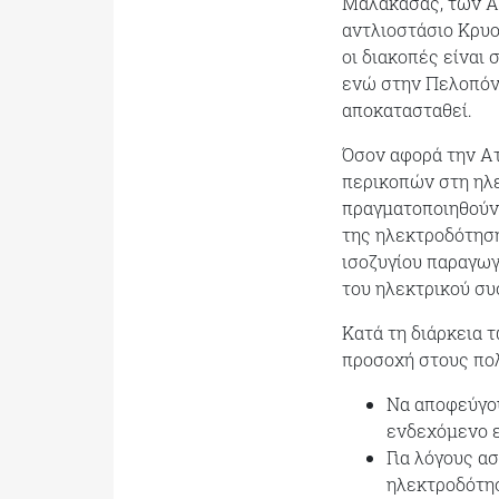
Μαλακάσας, των Αφ
αντλιοστάσιο Κρυον
οι διακοπές είναι 
ενώ στην Πελοπόν
αποκατασταθεί.
Όσον αφορά την Ατ
περικοπών στη ηλ
πραγματοποιηθούν
της ηλεκτροδότησης
ισοζυγίου παραγωγ
του ηλεκτρικού συ
Κατά τη διάρκεια 
προσοχή στους πολ
Να αποφεύγο
ενδεχόμενο 
Για λόγους ασ
ηλεκτροδότησ