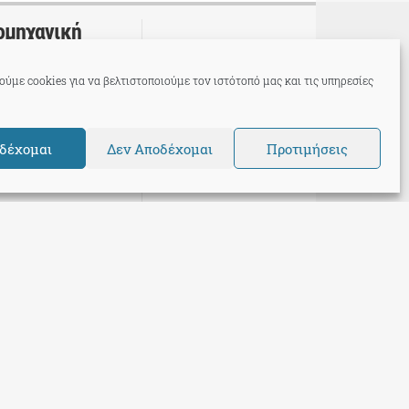
ομηχανική
χησε το 112
ύμε cookies για να βελτιστοποιούμε τον ιστότοπό μας και τις υπηρεσίες
ση στα Δρίγγια,
οχής του Κορωπίου
μότητα.
δέχομαι
Δεν Αποδέχομαι
Προτιμήσεις
Support