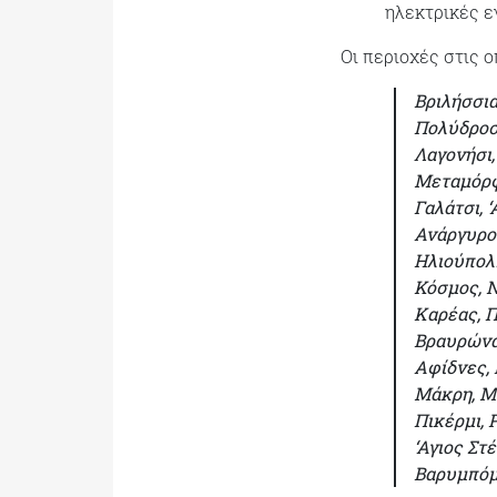
ηλεκτρικές ε
Οι περιοχές στις ο
Βριλήσσια
Πολύδροσο
Λαγονήσι,
Μεταμόρφ
Γαλάτσι, 
Ανάργυροι
Ηλιούπολη
Κόσμος, Ν
Καρέας, Π
Βραυρώνα,
Αφίδνες, 
Μάκρη, Μα
Πικέρμι, 
‘Αγιος Στ
Βαρυμπόμπ