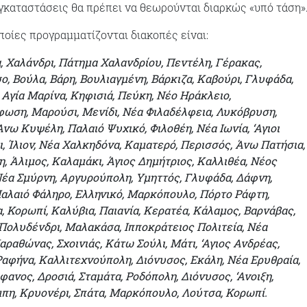
γκαταστάσεις θα πρέπει να θεωρούνται διαρκώς «υπό τάση»
ποίες προγραμματίζονται διακοπές είναι:
, Χαλάνδρι, Πάτημα Χαλανδρίου, Πεντέλη, Γέρακας,
, Βούλα, Βάρη, Βουλιαγμένη, Βάρκιζα, Καβούρι, Γλυφάδα,
 Αγία Μαρίνα, Κηφισιά, Πεύκη, Νέο Ηράκλειο,
ωση, Μαρούσι, Μενίδι, Νέα Φιλαδέλφεια, Λυκόβρυση,
‘Ανω Κυψέλη, Παλαιό Ψυχικό, Φιλοθέη, Νέα Ιωνία, ‘Αγιοι
, Ίλιον, Νέα Χαλκηδόνα, Καματερό, Περισσός, Άνω Πατήσια,
, Άλιμος, Καλαμάκι, Άγιος Δημήτριος, Καλλιθέα, Νέος
έα Σμύρνη, Αργυρούπολη, Υμηττός, Γλυφάδα, Δάφνη,
αλαιό Φάληρο, Ελληνικό, Μαρκόπουλο, Πόρτο Ράφτη,
 Κορωπί, Καλύβια, Παιανία, Κερατέα, Κάλαμος, Βαρνάβας,
Πολυδένδρι, Μαλακάσα, Ιπποκράτειος Πολιτεία, Νέα
ραθώνας, Σχοινιάς, Κάτω Σούλι, Μάτι, ‘Αγιος Ανδρέας,
Ραφήνα, Καλλιτεχνούπολη, Διόνυσος, Εκάλη, Νέα Ερυθραία,
έφανος, Δροσιά, Σταμάτα, Ροδόπολη, Διόνυσος, ‘Ανοιξη,
η, Κρυονέρι, Σπάτα, Μαρκόπουλο, Λούτσα, Κορωπί.