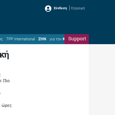
Σύνδεση
Εγγραφή
Support
ός
TPP International
ΖΗΝ
για τον
Κώστα
ική
ς
. Πιο
ο
ς ώρες