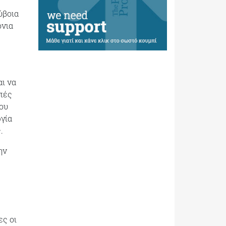
ύβοια
όνια
ι να
πές
του
ργία
.
ην
ες οι