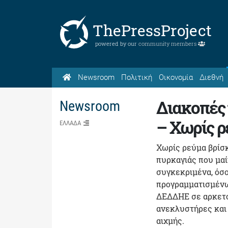
ThePressProject
powered by our
community members
Newsroom
Πολιτική
Οικονομία
Διεθνή
Διακοπές 
Newsroom
– Χωρίς ρ
ΕΛΛΑΔΑ
Χωρίς ρεύμα βρίσκ
πυρκαγιάς που μαί
συγκεκριμένα, όσο
προγραμματισμένω
ΔΕΔΔΗΕ σε αρκετού
ανεκλυστήρες και
αιχμής.