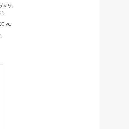
ξέλιξη
ας.
00 να:
ς,