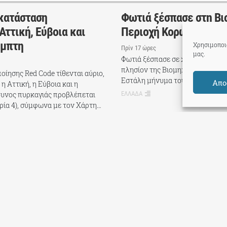
 κατάσταση
Φωτιά ξέσπασε στη Βι
ττική, Εύβοια και
Περιοχή Κορωπίου – Ή
έμπτη
Χρησιμοποιο
Πρίν 17 ώρες
μας.
Φωτιά ξέσπασε σε χαμηλή βλάστη
πλησίον της Βιομηχανικής περι
οίησης Red Code τίθενται αύριο,
Εστάλη μήνυμα του 112 για ετοι
Απο
η Αττική, η Εύβοια και η
δυνος πυρκαγιάς προβλέπεται
ΕΛΛΑΔΑ
ρία 4), σύμφωνα με τον Χάρτη…
TPP International
Όροι Χρήσης
ακο για Όλους
t