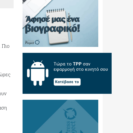
 Πιο
 ώρες
ουν
αση