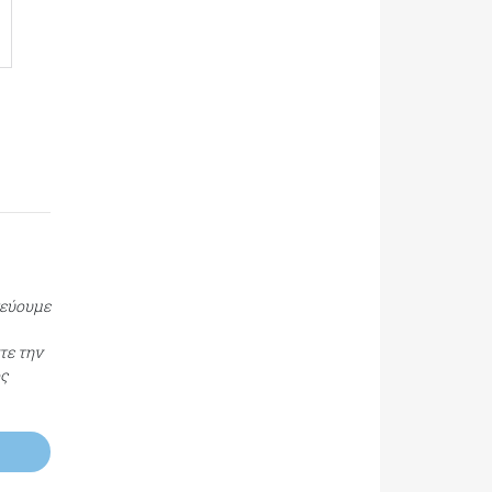
τεύουμε
τε την
ος