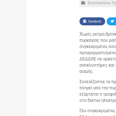
Konstantinos Tsa
Facebook
Χωρίς ρεύμα βρίσκ
πυρκαγιάς που μαί
συγκεκριμένα, όσο
προγραμματισμένω
ΔΕΔΔΗΕ σε αρκετού
ανεκλυστήρες και
αιχμής.
Συνεχίζονται τα π
πληγεί από την πυ
εξαρτάται η τροφο
στο δίκτυο ηλεκτρ
Πιο συγκεκριμένα,