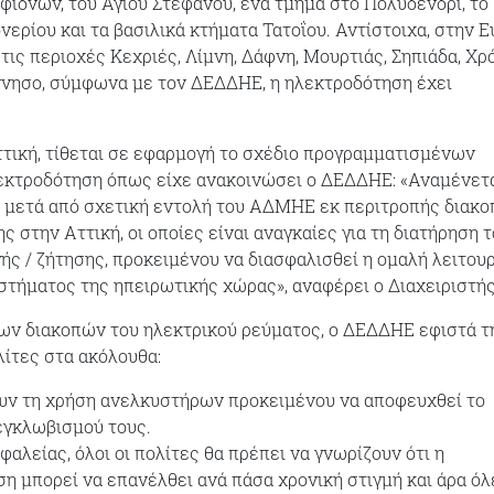
ιδνών, του Αγίου Στεφάνου, ένα τμήμα στο Πολυδένδρι, το
ερίου και τα βασιλικά κτήματα Τατοΐου. Αντίστοιχα, στην Ε
στις περιοχές Κεχριές, Λίμνη, Δάφνη, Μουρτιάς, Σηπιάδα, Χρ
νησο, σύμφωνα με τον ΔΕΔΔΗΕ, η ηλεκτροδότηση έχει
τική, τίθεται σε εφαρμογή το σχέδιο προγραμματισμένων
εκτροδότηση όπως είχε ανακοινώσει ο ΔΕΔΔΗΕ: «Αναμένετα
 μετά από σχετική εντολή του ΑΔΜΗΕ εκ περιτροπής διακο
 στην Αττική, οι οποίες είναι αναγκαίες για τη διατήρηση 
ής / ζήτησης, προκειμένου να διασφαλισθεί η ομαλή λειτου
στήματος της ηπειρωτικής χώρας», αναφέρει ο Διαχειριστής
των διακοπών του ηλεκτρικού ρεύματος, ο ΔΕΔΔΗΕ εφιστά τ
ίτες στα ακόλουθα:
υν τη χρήση ανελκυστήρων προκειμένου να αποφευχθεί το
εγκλωβισμού τους.
φαλείας, όλοι οι πολίτες θα πρέπει να γνωρίζουν ότι η
η μπορεί να επανέλθει ανά πάσα χρονική στιγμή και άρα όλ