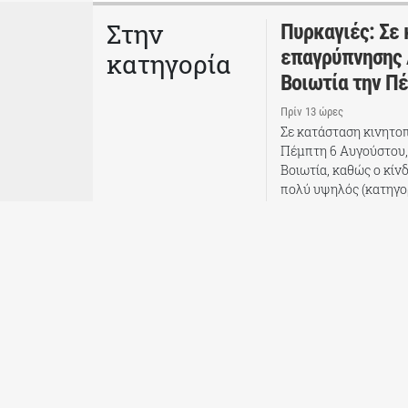
Στην
Πυρκαγιές: Σε
επαγρύπνησης Α
κατηγορία
Βοιωτία την Π
Πρίν 13 ώρες
Σε κατάσταση κινητοπ
Πέμπτη 6 Αυγούστου, 
Βοιωτία, καθώς ο κίν
πολύ υψηλός (κατηγο
ΕΛΛΑΔΑ
Ταυτότητα
Πώς λειτουργούμε
Eπικοινωνία
Ανοίγοντας την Πρόσβαση στην Υγεία και το Φάρμ
ThePressProjec