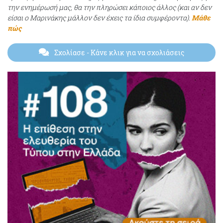
την ενημέρωσή μας, θα την πληρώσει κάποιος άλλος (και αν δεν
είσαι ο Μαρινάκης μάλλον δεν έχεις τα ίδια συμφέροντα).
Μάθε
πώς
Σχολίασε
- Κάνε κλικ για να σχολιάσεις