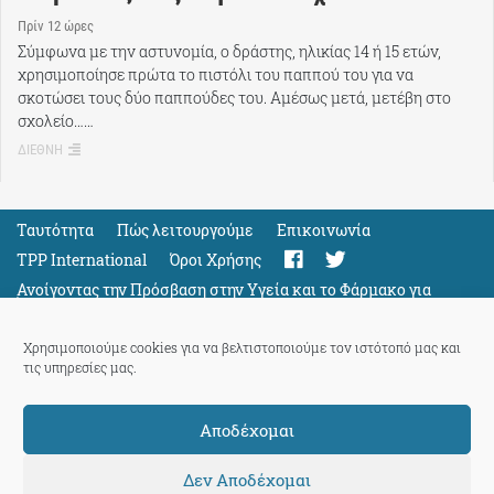
Πρίν 12 ώρες
Σύμφωνα με την αστυνομία, ο δράστης, ηλικίας 14 ή 15 ετών,
χρησιμοποίησε πρώτα το πιστόλι του παππού του για να
σκοτώσει τους δύο παππούδες του. Αμέσως μετά, μετέβη στο
σχολείο……
ΔΙΕΘΝΗ
Ταυτότητα
Πώς λειτουργούμε
Eπικοινωνία
TPP International
Όροι Χρήσης
Ανοίγοντας την Πρόσβαση στην Υγεία και το Φάρμακο για
Όλους
Support
Χρησιμοποιούμε cookies για να βελτιστοποιούμε τον ιστότοπό μας και
τις υπηρεσίες μας.
Αποδέχομαι
ThePressProject
powered by our
community members
Δεν Αποδέχομαι