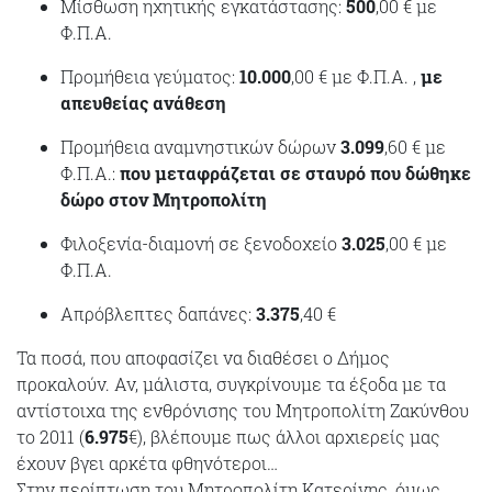
Μίσθωση ηχητικής εγκατάστασης:
500
,00 € με
Φ.Π.Α.
Προμήθεια γεύματος:
10.000
,00 € με Φ.Π.Α. ,
με
απευθείας ανάθεση
Προμήθεια αναμνηστικών δώρων
3.099
,60 € με
Φ.Π.Α.:
που μεταφράζεται σε σταυρό που δώθηκε
δώρο στον Μητροπολίτη
Φιλοξενία-διαμονή σε ξενοδοχείο
3.025
,00 € με
Φ.Π.Α.
Απρόβλεπτες δαπάνες:
3.375
,40 €
Τα ποσά, που αποφασίζει να διαθέσει ο Δήμος
προκαλούν. Αν, μάλιστα, συγκρίνουμε τα έξοδα με τα
αντίστοιχα της ενθρόνισης του Μητροπολίτη Ζακύνθου
το 2011 (
6.975
€), βλέπουμε πως άλλοι αρχιερείς μας
έχουν βγει αρκέτα φθηνότεροι…
Στην περίπτωση του Μητροπολίτη Κατερίνης, όμως,