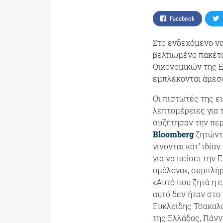
Facebook
Στο ενδεχόμενο να
βελτιωμένο πακέτ
Οικονομικών της 
εμπλέκονται άμεσα
Οι πιστωτές της ε
λεπτομέρειες για 
συζήτησαν την περ
Bloomberg
ζητώντα
γίνονται κατ’ ιδία
για να πείσει την
ομόλογα», συμπλή
«Αυτό που ζητά η 
αυτό δεν ήταν στο
Ευκλείδης Τσακαλώ
της Ελλάδος, Γιάνν