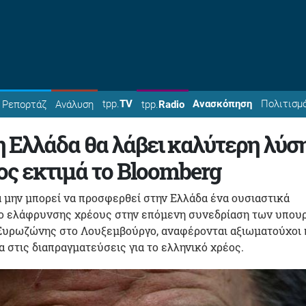
tpp.
TV
Ανασκόπηση
Πολιτισμ
Ρεπορτάζ
Ανάλυση
tpp.
Radio
 Ελλάδα θα λάβει καλύτερη λύσ
έος εκτιμά το Bloomberg
 μην μπορεί να προσφερθεί στην Ελλάδα ένα ουσιαστικά
ο ελάφρυνσης χρέους στην επόμενη συνεδρίαση των υπου
Ευρωζώνης στο Λουξεμβούργο, αναφέρονται αξιωματούχοι
 στις διαπραγματεύσεις για το ελληνικό χρέος.