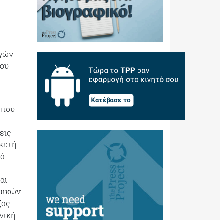
ργών
που
 που
εις
ρκετή
κά
αι
ομικών
ζας
νική