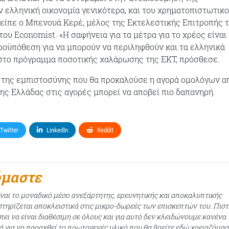
 ελληνική οικονομία γενικότερα, και του χρηματοπιστωτικ
 είπε ο Μπενουά Κερέ, μέλος της Εκτελεστικής Επιτροπής 
ου Economist. «Η σαφήνεια για τα μέτρα για το χρέος είναι
ροϋπόθεση για να μπορούν να περιληφθούν και τα ελληνικά
στο πρόγραμμα ποσοτικής χαλάρωσης της ΕΚΤ, πρόσθεσε.
της εμπιστοσύνης που θα προκαλούσε η αγορά ομολόγων απ
της Ελλάδας στις αγορές μπορεί να αποβεί πιο δαπανηρή.
Twitter
LinkedIn
Reddit
όμαστε
ίναι το μοναδικό μέσο ανεξάρτητης, ερευνητικής και αποκαλυπτικής
τηρίζεται αποκλειστικά στις μικρο-δωρεές των επισκεπτών του. Πισ
ει να είναι διαθέσιμη σε όλους και για αυτό δεν κλειδώνουμε κανένα
ά για να παραχθεί το πρωτογενές υλικό που θα βρείτε εδώ χρειαζόμασ