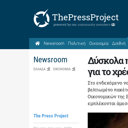
ThePressProject
powered by our
community members
Newsroom
Πολιτική
Οικονομία
Διεθνή
Δύσκολα η
Newsroom
για το χρ
ΕΛΛΑΔΑ
ΟΙΚΟΝΟΜΙΑ
Στο ενδεχόμενο να
βελτιωμένο πακέτ
Οικονομικών της 
εμπλέκονται άμεσα
The Press Project