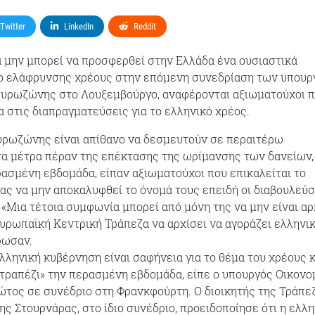
Twitter
LinkedIn
Reddit
 μην μπορεί να προσφερθεί στην Ελλάδα ένα ουσιαστικά
ο ελάφρυνσης χρέους στην επόμενη συνεδρίαση των υπου
Ευρωζώνης στο Λουξεμβούργο, αναφέρονται αξιωματούχοι 
 στις διαπραγματεύσεις για το ελληνικό χρέος.
υρωζώνης είναι απίθανο να δεσμευτούν σε περαιτέρω
τα μέτρα πέραν της επέκτασης της ωρίμανσης των δανείων,
ασμένη εβδομάδα, είπαν αξιωματούχοι που επικαλείται το
ς να μην αποκαλυφθεί το όνομά τους επειδή οι διαβουλεύσ
ν. «Μια τέτοια συμφωνία μπορεί από μόνη της να μην είναι α
 Ευρωπαϊκή Κεντρική Τράπεζα να αρχίσει να αγοράζει ελληνι
ρωσαν.
ελληνική κυβέρνηση είναι σαφήνεια για το θέμα του χρέους κ
 τραπέζι» την περασμένη εβδομάδα, είπε ο υπουργός Οικον
τος σε συνέδριο στη Φρανκφούρτη. Ο διοικητής της Τράπε
ης Στουρνάρας, στο ίδιο συνέδριο, προειδοποίησε ότι η ελλη