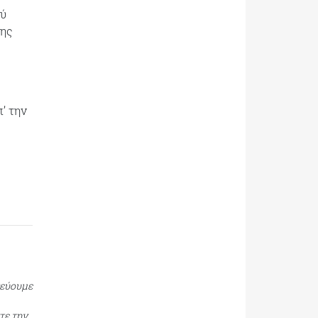
ού
της
’ την
τεύουμε
τε την