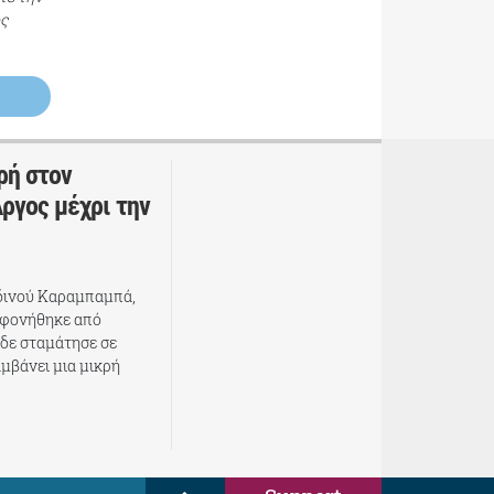
ος
ρή στον
ργος μέχρι την
δινού Καραμπαμπά,
οφονήθηκε από
 δε σταμάτησε σε
αμβάνει μια μικρή