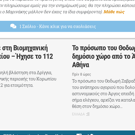
εν πληρώσουμε εμείς για την ενημέρωσή μας, θα την πληρώσει κάποι
αι ο Μαρινάκης μάλλον δεν έχεις τα ίδια συμφέροντα).
Μάθε πώς
1 Σχόλιο
- Κάνε κλικ για να σχολιάσεις
 στη Βιομηχανική
Το πρόσωπο του Θοδω
ίου – Ήχησε το 112
δημόσιο χώρο από το Ά
Αθήνα
ηλή βλάστηση στα Δρίγγια,
Πρίν 8 ώρες
νικής περιοχής του Κορωπίου
Το πρόσωπο του Θοδωρή Ζαβρα
2 για ετοιμότητα.
του ανάπηρου αγοριού που δολ
αστυνομικούς στο Άργος επειδή
σήμα ελέγχου, αρχίζει να καταλ
θέση στον δημόσιο χώρο…
ΕΛΛΑΔΑ