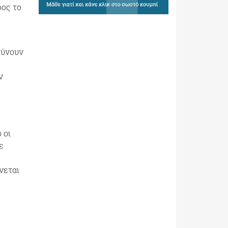
ρος το
ρύνουν
ν
 οι
ε
νεται