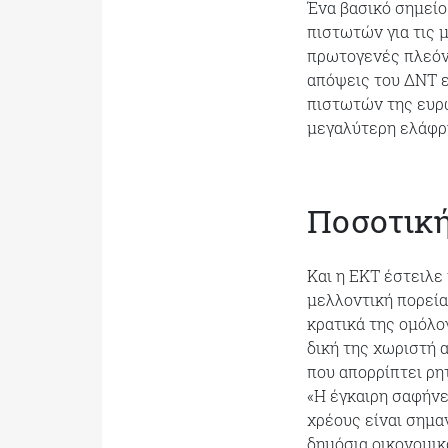
Ένα βασικό σημείο
πιστωτών για τις 
πρωτογενές πλεόνα
απόψεις του ΔΝΤ ε
πιστωτών της ευρω
μεγαλύτερη ελάφρ
Ποσοτικ
Και η ΕΚΤ έστειλε 
μελλοντική πορεία
κρατικά της ομόλο
δική της χωριστή 
που απορρίπτει ρη
«Η έγκαιρη σαφήνει
χρέους είναι σημα
δημόσια οικονομικ