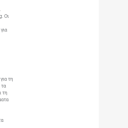
ι
. Οι
 για
για τη
 τα
ι τη
ματα
τα