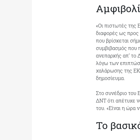
Αμφιβολ
«Οι πιστωτές της 
διαφορές ως προς 
που βρίσκεται σήμ
συμβιβασμός που π
ανεπαρκής απ’ το Δ
λόγω των επιπτώσ
χαλάρωσης της ΕΚΤ
δημοσίευμα.
Στο συνέδριο του 
ΔΝΤ ότι απέτυχε να
του. «Είναι η ώρα 
Το βασικ