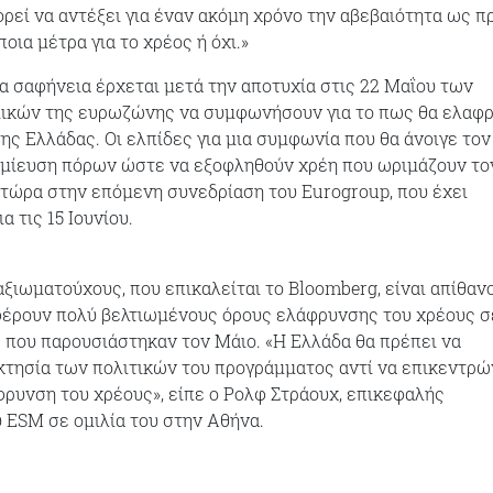
ορεί να αντέξει για έναν ακόμη χρόνο την αβεβαιότητα ως π
οια μέτρα για το χρέος ή όχι.»
ια σαφήνεια έρχεται μετά την αποτυχία στις 22 Μαΐου των
ικών της ευρωζώνης να συμφωνήσουν για το πως θα ελαφ
ης Ελλάδας. Οι ελπίδες για μια συμφωνία που θα άνοιγε τον
αμίευση πόρων ώστε να εξοφληθούν χρέη που ωριμάζουν το
 τώρα στην επόμενη συνεδρίαση του Eurogroup, που έχει
α τις 15 Ιουνίου.
ξιωματούχους, που επικαλείται το Bloomberg, είναι απίθανο
φέρουν πολύ βελτιωμένους όρους ελάφρυνσης του χρέους σ
 που παρουσιάστηκαν τον Μάιο. «Η Ελλάδα θα πρέπει να
οκτησία των πολιτικών του προγράμματος αντί να επικεντρώ
ρυνση του χρέους», είπε ο Ρολφ Στράουχ, επικεφαλής
 ESM σε ομιλία του στην Αθήνα.