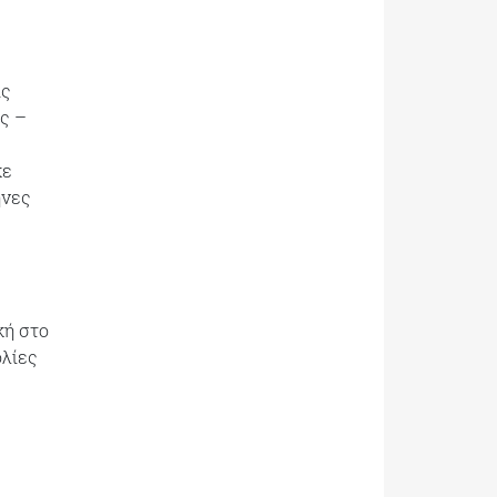
ις
ας –
κε
ηνες
ς
κή στο
ολίες