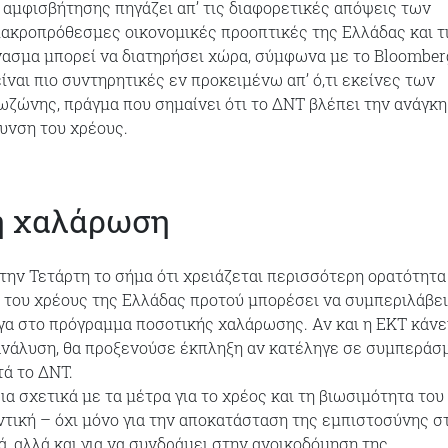
 αμφισβήτησης πηγάζει απ’ τις διαφορετικές απόψεις των
μακροπρόθεσμες οικονομικές προοπτικές της Ελλάδας και τ
σμα μπορεί να διατηρήσει χώρα, σύμφωνα με το Bloomberg
ίναι πιο συντηρητικές εν προκειμένω απ’ ό,τι εκείνες των
ζώνης, πράγμα που σημαίνει ότι το ΔΝΤ βλέπει την ανάγκη
υνση του χρέους.
ή χαλάρωση
την Τετάρτη το σήμα ότι χρειάζεται περισσότερη ορατότητα 
 του χρέους της Ελλάδας προτού μπορέσει να συμπεριλάβει
γα στο πρόγραμμα ποσοτικής χαλάρωσης. Αν και η ΕΚΤ κάνε
ανάλυση, θα προξενούσε έκπληξη αν κατέληγε σε συμπεράσ
τά το ΔΝΤ.
α σχετικά με τα μέτρα για το χρέος και τη βιωσιμότητα του
ντική – όχι μόνο για την αποκατάσταση της εμπιστοσύνης σ
ά, αλλά και για να συνδράμει στην ανοικοδόμηση της