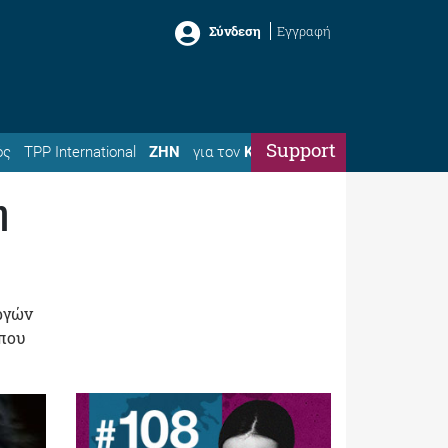
Σύνδεση
Εγγραφή
Support
ός
TPP International
ΖΗΝ
για τον
Κώστα
η
ργών
 που