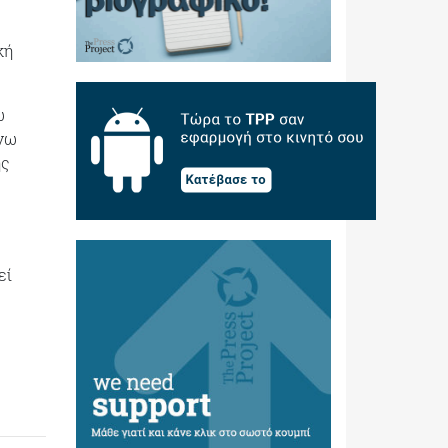
κή
ω
άνω
ής
εί