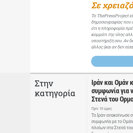
Σε χρειαζ
Το ThePressProject ε
δημοσιογραφίας που σ
ότι η πληροφορία πρέπ
κομμάτι της ύλης αλλ
υποστήριξή σου. Αν δ
άλλος (και αν δεν είσ
Στην
Ιράν και Ομάν 
συμφωνία για ν
κατηγορία
Στενά του Ορμ
Πρίν 10 ώρες
Το Ιράν ανακοίνωσε σ
συμφωνία με το Ομάν 
πλοίων στα Στενά το