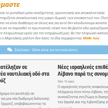
όμαστε
ίναι το μοναδικό μέσο ανεξάρτητης, ερευνητικής και αποκαλυπτικής
τηρίζεται αποκλειστικά στις μικρο-δωρεές των επισκεπτών του. Πισ
ει να είναι διαθέσιμη σε όλους και για αυτό δεν κλειδώνουμε κανένα
ά για να παραχθεί το πρωτογενές υλικό που θα βρείτε εδώ χρειαζόμασ
εν πληρώσουμε εμείς για την ενημέρωσή μας, θα την πληρώσει κάποι
αι ο Μαρινάκης μάλλον δεν έχεις τα ίδια συμφέροντα).
Μάθε πώς
Σχολίασε
- Κάνε κλικ για να σχολιάσεις
κατέληξαν σε
Νέες ισραηλινές επιθέ
έα ναυτιλιακή οδό στα
Λίβανο παρά τις συνομ
ούζ
Πρίν 12 ώρες
Ο ισραηλινός στρατός ανακοίνω
πλήγματα στον νότιο Λίβανο, τ
ήμερα ότι κατέληξε σε
συνεχίζονται στη Ρώμη οι διαπ
για μια νέα διαδρομή διέλευσης
του Ισραήλ και της λιβανέζικης 
υ Ορμούζ, επιβεβαιώνοντας τα