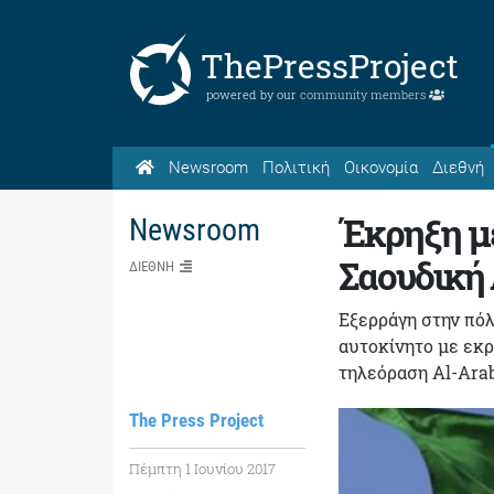
ThePressProject
powered by our
community members
Newsroom
Πολιτική
Οικονομία
Διεθνή
Έκρηξη με
Newsroom
Σαουδική
ΔΙΕΘΝΗ
Εξερράγη στην πόλ
αυτοκίνητο με εκ
τηλεόραση Al-Arab
The Press Project
Πέμπτη 1 Ιουνίου 2017