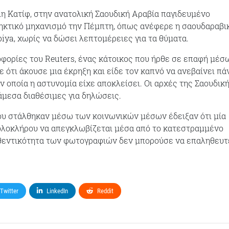
η Κατίφ, στην ανατολική Σαουδική Αραβία παγιδευμένο
ηκτικό μηχανισμό την Πέμπτη, όπως ανέφερε η σαουδαραβι
iya, χωρίς να δώσει λεπτομέρειες για τα θύματα.
ορίες του Reuters, ένας κάτοικος που ήρθε σε επαφή μέσ
ότι άκουσε μια έκρηξη και είδε τον καπνό να ανεβαίνει π
ν οποία η αστυνομία είχε αποκλείσει. Οι αρχές της Σαουδικ
άμεσα διαθέσιμες για δηλώσεις.
ου στάλθηκαν μέσω των κοινωνικών μέσων έδειξαν ότι μία
ολοκλήρου να απεγκλωβίζεται μέσα από το κατεστραμμένο
υθεντικότητα των φωτογραφιών δεν μπορούσε να επαληθευτ
Twitter
LinkedIn
Reddit