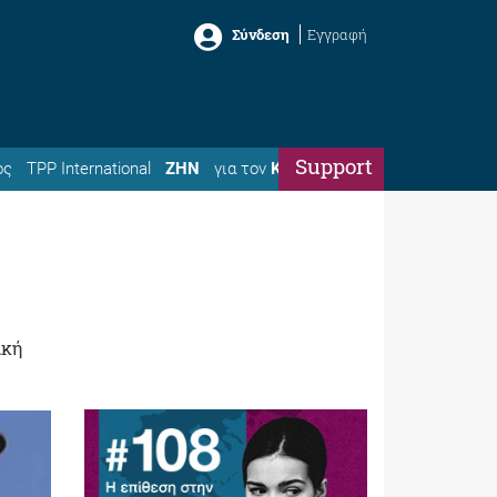
Σύνδεση
Εγγραφή
Support
ός
TPP International
ΖΗΝ
για τον
Κώστα
ική