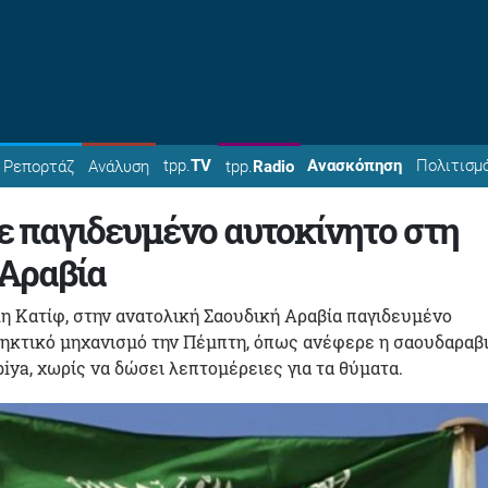
tpp.
TV
Ανασκόπηση
Πολιτισμ
Ρεπορτάζ
Ανάλυση
tpp.
Radio
 παγιδευμένο αυτοκίνητο στη
 Αραβία
η Κατίφ, στην ανατολική Σαουδική Αραβία παγιδευμένο
ρηκτικό μηχανισμό την Πέμπτη, όπως ανέφερε η σαουδαραβ
iya, χωρίς να δώσει λεπτομέρειες για τα θύματα.