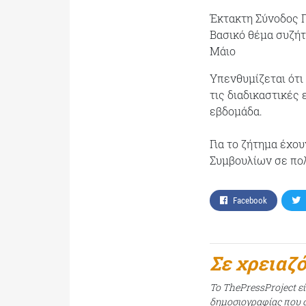
Έκτακτη Σύνοδος 
Βασικό θέμα συζήτ
Μάιο
Υπενθυμίζεται ότι
τις διαδικαστικές
εβδομάδα.
Για το ζήτημα έχο
Συμβουλίων σε πο
Facebook
Σε χρειαζ
Το ThePressProject ε
δημοσιογραφίας που σ