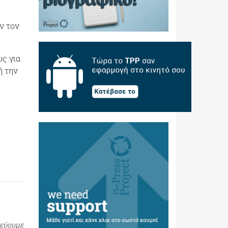
ν τον
ς για
ή την
τεύουμε