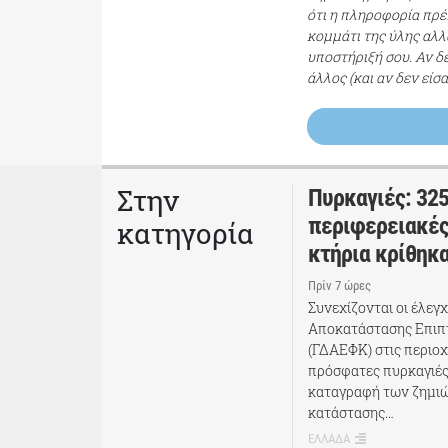
ότι η πληροφορία πρέπ
κομμάτι της ύλης αλλ
υποστήριξή σου. Αν δ
άλλος (και αν δεν είσ
Στην
Πυρκαγιές: 325
περιφερειακές
κατηγορία
κτήρια κρίθηκ
Πρίν 7 ώρες
Συνεχίζονται οι έλεγ
Αποκατάστασης Επι
(ΓΔΑΕΦΚ) στις περιοχ
πρόσφατες πυρκαγιές
καταγραφή των ζημιώ
κατάστασης…
ΕΛΛΑΔΑ