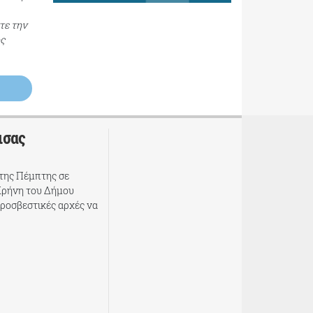
τε την
ος
ισας
της Πέμπτης σε
Κρήνη του Δήμου
υροσβεστικές αρχές να