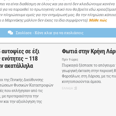
ει να είναι διαθέσιμη σε όλους και για αυτό δεν κλειδώνουμε κανένα
ά για να παραχθεί το πρωτογενές υλικό που θα βρείτε εδώ χρειαζόμασ
εν πληρώσουμε εμείς για την ενημέρωσή μας, θα την πληρώσει κάποι
αι ο Μαρινάκης μάλλον δεν έχεις τα ίδια συμφέροντα).
Μάθε πώς
Σχολίασε
- Κάνε κλικ για να σχολιάσεις
 αυτοψίες σε έξι
Φωτιά στην Κρήνη Λάρ
 ενότητες – 118
Πρίν 9 ώρες
αν ακατάλληλα
Πυρκαγιά ξέσπασε το απόγευμα 
γεωργική έκταση στην περιοχή 
Φαρσάλων, στη Λάρισα, με τις π
χοι της Γενικής Διεύθυνσης
κινητοποιούνται άμεσα.
πτώσεων Φυσικών Καταστροφών
ΕΛΛΑΔΑ
ές που επλήγησαν από τις
, με προτεραιότητα την
ν και την αξιολόγηση της