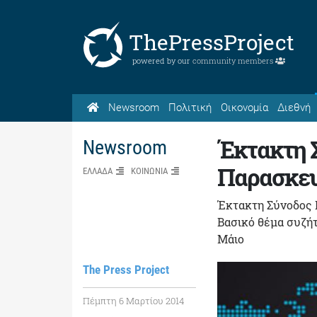
ThePressProject
powered by our
community members
Newsroom
Πολιτική
Οικονομία
Διεθνή
Έκτακτη 
Newsroom
Παρασκε
ΕΛΛΑΔΑ
ΚΟΙΝΩΝΙΑ
Έκτακτη Σύνοδος 
Βασικό θέμα συζή
Μάιο
The Press Project
Πέμπτη 6 Μαρτίου 2014