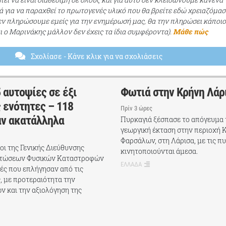
ά για να παραχθεί το πρωτογενές υλικό που θα βρείτε εδώ χρειαζόμασ
εν πληρώσουμε εμείς για την ενημέρωσή μας, θα την πληρώσει κάποι
αι ο Μαρινάκης μάλλον δεν έχεις τα ίδια συμφέροντα).
Μάθε πώς
Σχολίασε
- Κάνε κλικ για να σχολιάσεις
 αυτοψίες σε έξι
Φωτιά στην Κρήνη Λάρ
 ενότητες – 118
Πρίν 3 ώρες
αν ακατάλληλα
Πυρκαγιά ξέσπασε το απόγευμα 
γεωργική έκταση στην περιοχή 
Φαρσάλων, στη Λάρισα, με τις π
χοι της Γενικής Διεύθυνσης
κινητοποιούνται άμεσα.
πτώσεων Φυσικών Καταστροφών
ΕΛΛΑΔΑ
ές που επλήγησαν από τις
, με προτεραιότητα την
ν και την αξιολόγηση της