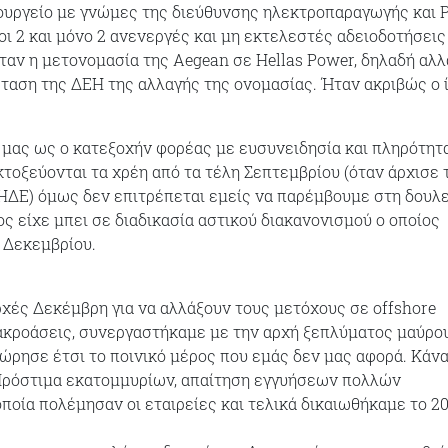
ουργείο με γνώμες της διεύθυνσης ηλεκτροπαραγωγής και 
 οι 2 και μόνο 2 ανενεργές και μη εκτελεστές αδειοδοτήσεις
ήταν η μετονομασία της Aegean σε Hellas Power, δηλαδή αλ
ταση της ΔΕΗ της αλλαγής της ονομασίας. Ήταν ακριβώς ο 
μας ως ο κατεξοχήν φορέας με ευσυνειδησία και πληρότητα
κτοξεύονται τα χρέη από τα τέλη Σεπτεμβρίου (όταν άρχισε 
ΔΕ) όμως δεν επιτρέπεται εμείς να παρέμβουμε στη δουλε
ος είχε μπει σε διαδικασία αστικού διακανονισμού ο οποίος
 Δεκεμβρίου.
χές Δεκέμβρη για να αλλάξουν τους μετόχους σε offshore
ακροάσεις, συνεργαστήκαμε με την αρχή ξεπλύματος μαύρο
ώρησε έτσι το ποινικό μέρος που εμάς δεν μας αφορά. Κάν
 Πρόστιμα εκατομμυρίων, απαίτηση εγγυήσεων πολλών
ποία πολέμησαν οι εταιρείες και τελικά δικαιωθήκαμε το 20