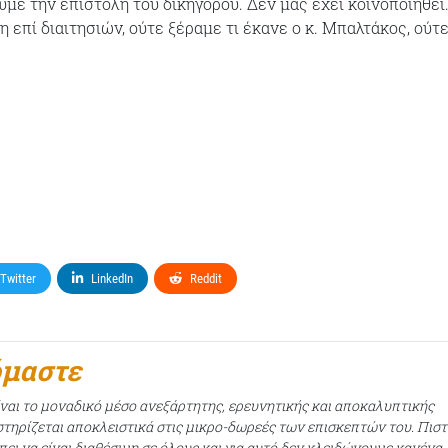
υμε την επιστολή του δικηγόρου. Δεν μας έχει κοινοποιηθεί
 επί διαιτησιών, ούτε ξέραμε τι έκανε ο κ. Μπαλτάκος, ούτ
Twitter
LinkedIn
Reddit
όμαστε
ίναι το μοναδικό μέσο ανεξάρτητης, ερευνητικής και αποκαλυπτικής
τηρίζεται αποκλειστικά στις μικρο-δωρεές των επισκεπτών του. Πισ
ει να είναι διαθέσιμη σε όλους και για αυτό δεν κλειδώνουμε κανένα