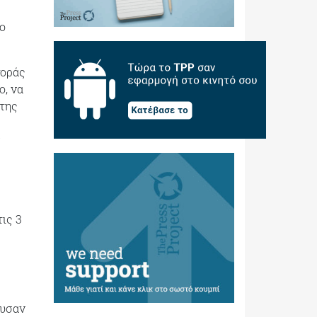
ο
γοράς
ο, να
 της
ις 3
ουσαν