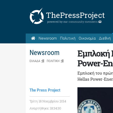
ThePressProject
powered by our
community members
Newsroom
Πολιτική
Οικονομία
Διεθνή
Εμπλοκή 
Newsroom
Power-En
ΕΛΛΑΔΑ
ΠΟΛΙΤΙΚΗ
Εμπλοκή του πρώη
Hellas Power-Ene
The Press Project
Τρίτη 18 Νοεμβρίου 2014
Αναρτήθηκε: 18:34:30