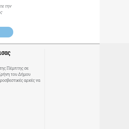
τε την
ος
ισας
της Πέμπτης σε
Κρήνη του Δήμου
υροσβεστικές αρχές να