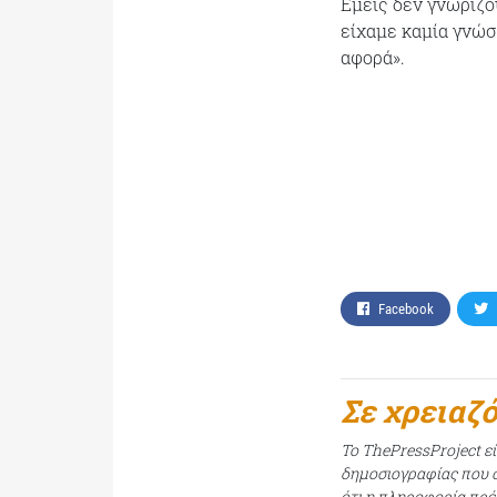
Εμείς δεν γνωρίζο
είχαμε καμία γνώση
αφορά».
Facebook
Σε χρειαζ
Το ThePressProject ε
δημοσιογραφίας που σ
ότι η πληροφορία πρέπ