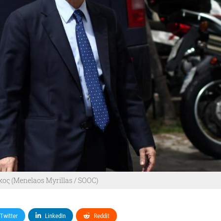
ος (Menelaos Myrillas / SOOC)
Twitter
LinkedIn
Reddit