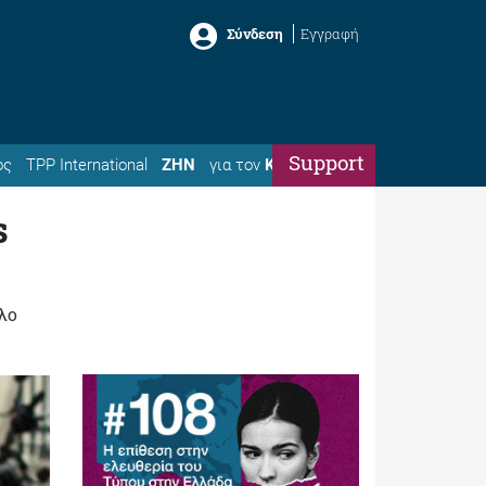
Σύνδεση
Εγγραφή
Support
ός
TPP International
ΖΗΝ
για τον
Κώστα
s
λο