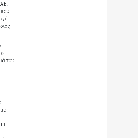
ΡΑΕ.
 που
λαγή
ίδιος
.
το
ιά του
υ
αμε
14.