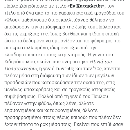
Παύλο Σιδηρόπουλο με τίτλο
«Εν Κατακλείδι»,
τον
τίτλο από ένα από τα πιο χαρακτηριστικά τραγούδια του
«Φλου», μαθαίνουμε ότι οι καλλιτέχνες θέλησαν να
αποδώσουν την ατμόσφαιρα της ζωής του Παύλου και
όχι τις εκρήξεις της. Ίσως βοηθάει και η ίδια η εποχή
ώστε τα δεδομένα να εμφανίζονται πιο ψύχραιμα, πιο
αποκρυσταλλωμένα, ιδωμένα έξω από την
κλειδαρότρυπα και τους κιτρινισμούς. Η γενιά του
Σιδηρόπουλου, εκείνη που ονομάστηκε
«Γενιά του
Πολυτεχνείου»
, η γενιά των ’60ς και των ’70ς, χάνεται
πλέον μέσα στη διάψευση των ίδιων των μεγάλων
προσδοκιών που κατασκεύασαν την ουσία της, στις
μεγάλες υποχωρήσεις και σε τραγικούς ιστορικούς
συμβιβασμούς. Πολλοί από τη γενιά του Παύλου
πέθαναν «στην ψάθα», όπως λένε, άλλοτε
λησμονημένοι και καταφρονημένοι, άλλοτε
προσαρμοσμένοι στους νέους καιρούς που πλέον δεν
έχουν τίποτα το ροκ μέσα τους. Εκείνοι που επιβίωσαν