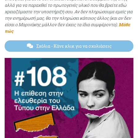
αλλά για να παραχθεί το πρωτογενές υλικό που θα βρείτε εδώ
χρειαζόμαστε την υποστήριξή σου. Αν δεν πληρώσουμε εμείς για
την ενημέρωσή μας, θα την πληρώσει κάποιος άλλος (και αν δεν
είσαι ο Μαρινάκης μάλλον δεν έχεις τα ίδια συμφέροντα).
Μάθε
πώς
Σχόλια
- Κάνε κλικ για να σχολιάσεις