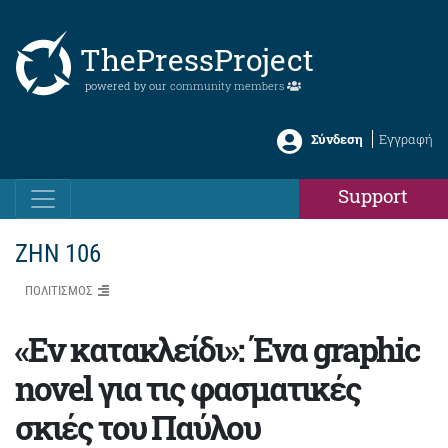
ThePressProject
powered by our
community members
Σύνδεση
Εγγραφή
Support
ΖΗΝ 106
ΠΟΛΙΤΙΣΜΟΣ
«Εν κατακλείδι»: Ένα graphic
novel για τις φασματικές
σκιές του Παύλου