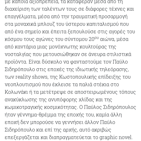
με κάποια αξιοπρέπεια, τα κατάφεραν μέσα από τη
διαχείριση των ταλέντων τους σε διάφορες τέχνες και
επαγγέλματα, μέσα από την τραυματική προσαρμογή
στα μοναχικά μπλουζ του ύστερου καπιταλισμού που
από ένα σημείο και έπειτα ξεπουλούσε στις αγορές του
ου
κόσμου τους αγώνες του σύντομου 20
αιώνα, μέσα
από καντάρια μιας μονόχνωτης κουλτούρας της
νοσταλγίας που μετουσιώθηκαν σε άνευρα στιλιστικά
προϊόντα. Είναι δύσκολο να φανταστούμε τον Παύλο
Σιδηρόπουλο στις εποχές της ιδιωτικής τηλεόρασης,
των reality shows, της Κωστοπουλικής επίδειξης του
νεοπλουτισμού που έκλεισε τα παλιά στέκια στο
Κολωνάκι ή τα μετέτρεψε σε αποστειρωμένους τόπους
ανακύκλωσης της ανυπόφορης χλίδας και της
κωμικοτραγικής κοσμικότητας. Ο Παύλος Σιδηρόπουλος
ήταν γέννημα-θρέμμα της εποχής του, καμία άλλη
εποχή δεν μπορούσε να γεννήσει άλλον Παύλο
Σιδηρόπουλο και επί της αρχής, αυτό ακριβώς
επεξεργάζεται και διαπραγματεύεται το graphic novel.