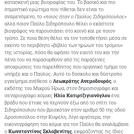
κατασκευή μιας βιογραφίας του. Το βασικό και πιο
σημαντικό ερώτημα που τίθεται δεν είναι το
αναμενόμενο, το
«ποιος ήταν ο Παύλος Σιδηρόπουλος»
αλλά ποιον Παύλο Σιδηρόπουλο θέλει ο εκάστοτε
βιογράφος να παρουσιάσει στο κοινό και με ποιον
τρόπο. Σε ποια θέση θέλει να τον τοποθετήσει μέσα σε
εκείνο το περιβόητο «βιβλίο των ηρώων του τρόμου»
της ιστορίας, πόσο θα αφήσει τον εαυτό του και την
πένα του να παρασυρθούν από τις παράξενες
αποχρώσεις του παρελθόντος που οργανικό τμήμα του
υπήρξε και ο Παύλος. Αυτό το δύσκολο και δύστροπο
εγχείρημα ανέθεσε ο
Λεωκράτης Ανεμοδουράς
, ο
εκδότης του Μικρού Ήρωα, στον δημοσιογράφο και
σεναριογράφο κόμικς
Ηλία Κατιρτζιγιανόγλου
ένα
βράδυ που έτυχε να περνούν έξω από το σπίτι του
Σιδηρόπουλου που βρισκόταν στον αριθμό 50 της οδού
Δροσοπούλου στην Κυψέλη. Λίγο αργότερα, την
εικονογράφηση του κόμικ για τον Παύλο θα αναλάμβανε
ο
Κωνσταντίνος Σκλαβενίτης
, εκφράζοντας τις ίδιες