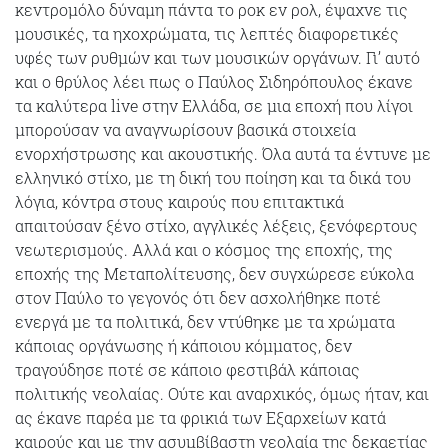
κεντρομόλο δύναμη πάντα το ροκ εν ρολ, έψαχνε τις
μουσικές, τα ηχοχρώματα, τις λεπτές διαφορετικές
υφές των ρυθμών και των μουσικών οργάνων. Γι’ αυτό
και ο θρύλος λέει πως ο Παύλος Σιδηρόπουλος έκανε
τα καλύτερα live στην Ελλάδα, σε μια εποχή που λίγοι
μπορούσαν να αναγνωρίσουν βασικά στοιχεία
ενορχήστρωσης και ακουστικής. Όλα αυτά τα έντυνε με
ελληνικό στίχο, με τη δική του ποίηση και τα δικά του
λόγια, κόντρα στους καιρούς που επιτακτικά
απαιτούσαν ξένο στίχο, αγγλικές λέξεις, ξενόφερτους
νεωτερισμούς. Αλλά και ο κόσμος της εποχής, της
εποχής της Μεταπολίτευσης, δεν συγχώρεσε εύκολα
στον Παύλο το γεγονός ότι δεν ασχολήθηκε ποτέ
ενεργά με τα πολιτικά, δεν ντύθηκε με τα χρώματα
κάποιας οργάνωσης ή κάποιου κόμματος, δεν
τραγούδησε ποτέ σε κάποιο φεστιβάλ κάποιας
πολιτικής νεολαίας. Ούτε και αναρχικός, όμως ήταν, και
ας έκανε παρέα με τα φρικιά των Εξαρχείων κατά
καιρούς και με την ασυμβίβαστη νεολαία της δεκαετίας