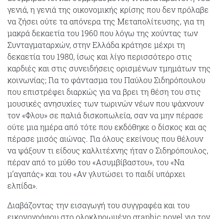
γενιά, η γενιά της οικονομικής κρίσης που δεν πρόλαβε
να ζήσει ούτε τα απόνερα της Μεταπολίτευσης, για τη
μακρά δεκαετία του 1960 που λόγω της χούντας των
Συνταγματαρχών, στην Ελλάδα κράτησε μέχρι τη
δεκαετία του 1980, ίσως και λίγο περισσότερο στις
καρδιές και στις συνειδήσεις ορισμένων τμημάτων της
κοινωνίας; Για το φάντασμα του Παύλου Σιδηρόπουλου
που επιστρέφει διαρκώς για να βρει τη θέση του στις
μουσικές ανησυχίες των τωρινών νέων που ψάχνουν
τον «Φλου» σε παλιά δισκοπωλεία, σαν να μην πέρασε
ούτε μια ημέρα από τότε που εκδόθηκε ο δίσκος και ας
πέρασε μισός αιώνας. Για όλους εκείνους που θέλουν
να ψάξουν τι είδους καλλιτέχνης ήταν ο Σιδηρόπουλος,
πέραν από το μύθο του «Ασυμβίβαστου», του «Να
μ’αγαπάς» και του «Αν γλυτώσει το παιδί υπάρχει
ελπίδα».
Διαβάζοντας την εισαγωγή του συγγραφέα και του
εικονογράφου στο ολοκληρωμένο graphic novel για τον