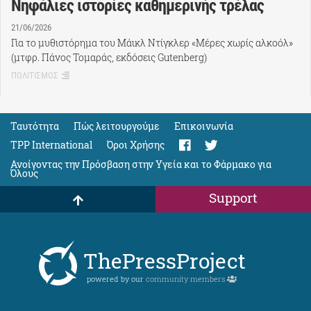
Νηφάλιες ιστορίες καθημερινής τρέλας
21/06/2026
Για το μυθιστόρημα του Μάικλ Ντίγκλερ «Μέρες χωρίς αλκοόλ»
(μτφρ. Πάνος Τομαράς, εκδόσεις Gutenberg)
ΠΟΛΙΤΙΣΜΟΣ
Ταυτότητα
Πώς λειτουργούμε
Eπικοινωνία
TPP International
Όροι Χρήσης
Ανοίγοντας την Πρόσβαση στην Υγεία και το Φάρμακο για
Όλους
Support
ThePressProject
powered by our
community members