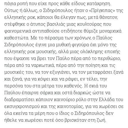
πάγια ροπή που είχε προς κάθε είδους κατάχρηση.
Ούτως ή άλλως, ο Σιδηρόπουλος ήταν ο «Πρίγκιπας» της
ελληνικής ροκ, κάποιοι θα έλεγαν πως, μετά θάνατον,
στέφθηκε ο άτυπος βασιλιάς μιας κουλτούρας που
φαινομενικά αντιπαθούσε οτιδήποτε θύμιζε μοναρχικά
καθεστώτα. Με το πέρασμα των χρόνων, ο Παύλος
Σιδηρόπουλος έγινε μια μυθική φιγούρα όχι μόνο της
ελληνικής ροκ μουσικής, αλλά μιας ολόκληρης εποχής
που έψαχνε να βρει τον Παύλο πέρα από το περιθώριο,
πέρα από τα ναρκωτικά, πέρα από την ποίηση και τις
μουσικές του, να τον εξυγιάνει, να τον μεταφράσει ξανά
και ξανά, για να κόψει και να ράψει, εν τέλει, την
περσόνα του στα μέτρα του καθενός. Η σκιά του
Παύλου έπαιρνε σάρκα και οστά διαρκώς ώστε να
διαδραματίσει κάποιον καινούριο ρόλο στην Ελλάδα του
εκσυγχρονισμού και της καινοτομίας, για να χωρέσει σε
όλα εκείνα τα μέρη που ο ίδιος ο Σιδηρόπουλος δεν
ήθελε να χωρέσει ποτέ όσο βρισκόταν στη ζωή.