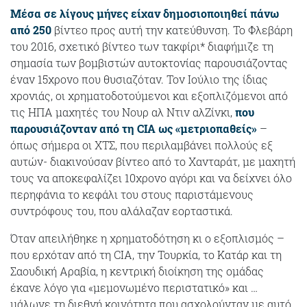
Μέσα σε λίγους μήνες είχαν δημοσιοποιηθεί πάνω
από 250
βίντεο προς αυτή την κατεύθυνση. Το Φλεβάρη
του 2016, σχετικό βίντεο των τακφίρι* διαφήμιζε τη
σημασία των βομβιστών αυτοκτονίας παρουσιάζοντας
έναν 15χρονο που θυσιαζόταν. Τον Ιούλιο της ίδιας
χρονιάς, οι χρηματοδοτούμενοι και εξοπλιζόμενοι από
τις ΗΠΑ μαχητές του Νουρ αλ Ντιν αλΖίνκι,
που
παρουσιάζονταν από τη CIA ως «μετριοπαθείς»
–
όπως σήμερα οι ΧΤΣ, που περιλαμβάνει πολλούς εξ
αυτών- διακινούσαν βίντεο από το Χανταράτ, με μαχητή
τους να αποκεφαλίζει 10χρονο αγόρι και να δείχνει όλο
περηφάνια το κεφάλι του στους παριστάμενους
συντρόφους του, που αλάλαζαν εορταστικά.
Όταν απειλήθηκε η χρηματοδότηση κι ο εξοπλισμός –
που ερχόταν από τη CIA, την Τουρκία, το Κατάρ και τη
Σαουδική Αραβία, η κεντρική διοίκηση της ομάδας
έκανε λόγο για «μεμονωμένο περιστατικό» και …
μάλωνε τη διεθνή κοινότητα που ασχολούνταν με αυτό