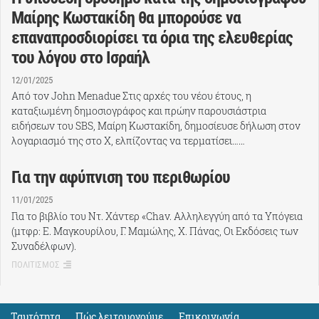
Μαίρης Κωστακίδη θα μπορούσε να
επαναπροσδιορίσει τα όρια της ελευθερίας
του λόγου στο Ισραήλ
12/01/2025
Από τον John Menadue Στις αρχές του νέου έτους, η
καταξιωμένη δημοσιογράφος και πρώην παρουσιάστρια
ειδήσεων του SBS, Μαίρη Κωστακίδη, δημοσίευσε δήλωση στον
λογαριασμό της στο X, ελπίζοντας να τερματίσει……
Για την αφύπνιση του περιθωρίου
11/01/2025
Για το βιβλίο του Ντ. Χάντερ «Chav. Αλληλεγγύη από τα Υπόγεια
(μτφρ: Ε. Μαγκουρίλου, Γ. Μαμώλης, Χ. Πάνας, Οι Εκδόσεις των
Συναδέλφων).
ΠΟΛΙΤΙΣΜΟΣ
Ταυτότητα
Πώς λειτουργούμε
Eπικοινωνία