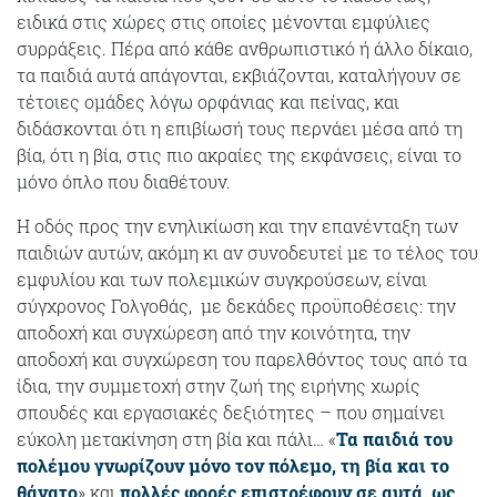
ειδικά στις χώρες στις οποίες μένονται εμφύλιες
συρράξεις. Πέρα από κάθε ανθρωπιστικό ή άλλο δίκαιο,
τα παιδιά αυτά απάγονται, εκβιάζονται, καταλήγουν σε
τέτοιες ομάδες λόγω ορφάνιας και πείνας, και
διδάσκονται ότι η επιβίωσή τους περνάει μέσα από τη
βία, ότι η βία, στις πιο ακραίες της εκφάνσεις, είναι το
μόνο όπλο που διαθέτουν.
Η οδός προς την ενηλικίωση και την επανένταξη των
παιδιών αυτών, ακόμη κι αν συνοδευτεί με το τέλος του
εμφυλίου και των πολεμικών συγκρούσεων, είναι
σύγχρονος Γολγοθάς, με δεκάδες προϋποθέσεις: την
αποδοχή και συγχώρεση από την κοινότητα, την
αποδοχή και συγχώρεση του παρελθόντος τους από τα
ίδια, την συμμετοχή στην ζωή της ειρήνης χωρίς
σπουδές και εργασιακές δεξιότητες – που σημαίνει
εύκολη μετακίνηση στη βία και πάλι… «
Τα παιδιά του
πολέμου γνωρίζουν μόνο τον πόλεμο, τη βία και το
θάνατο
» και
πολλές φορές επιστρέφουν σε αυτά, ως