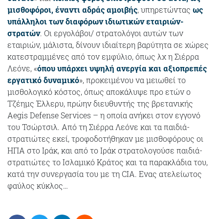
μισθοφόροι, έναντι αδράς αμοιβής
, υπηρετώντας
ως
υπάλληλοι των διαφόρων ιδιωτικών εταιριών-
στρατών
. Οι εργολάβοι/ στρατολόγοι αυτών των
εταιριών, μάλιστα, δίνουν ιδιαίτερη βαρύτητα σε χώρες
κατεστραμμένες από τον εμφύλιο, όπως λχ η Σιέρρα
Λεόνε, «
όπου υπάρχει υψηλή ανεργία και αξιοπρεπές
εργατικό δυναμικό
», προκειμένου να μειωθεί το
μισθολογικό κόστος, όπως αποκάλυψε προ ετών ο
Τζέημς Έλλερυ, πρώην διευθυντής της βρετανικής
Aegis Defense Services – η οποία ανήκει στον εγγονό
του Τσώρτσιλ. Από τη Σιέρρα Λεόνε και τα παιδιά-
στρατιώτες εκεί, τροφοδοτήθηκαν με μισθοφόρους οι
ΗΠΑ στο Ιράκ, και από το Ιράκ στρατολογούσε παιδιά-
στρατιώτες το Ισλαμικό Κράτος και τα παρακλάδια του,
κατά την συνεργασία του με τη CIA. Ενας ατελείωτος
φαύλος κύκλος…