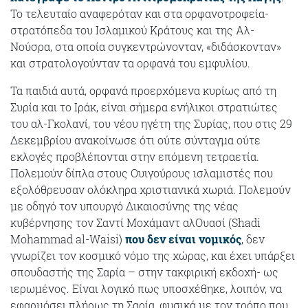
Το τελευταίο αναφερόταν και στα ορφανοτροφεία-
στρατόπεδα του Ισλαμικού Κράτους και της Αλ-
Νούσρα, στα οποία συγκεντρώνονταν, «διδάσκονταν»
και στρατολογούνταν τα ορφανά του εμφυλίου.
Τα παιδιά αυτά, ορφανά προερχόμενα κυρίως από τη
Συρία και το Ιράκ, είναι σήμερα ενήλικοι στρατιώτες
του αλ-Γκολανί, του νέου ηγέτη της Συρίας, που στις 29
Δεκεμβρίου ανακοίνωσε ότι ούτε σύνταγμα ούτε
εκλογές προβλέπονται στην επόμενη τετραετία.
Πολεμούν δίπλα στους Ουιγούρους ισλαμιστές που
εξολόθρευσαν ολόκληρα χριστιανικά χωριά. Πολεμούν
με οδηγό τον υπουργό Δικαιοσύνης της νέας
κυβέρνησης τον Σαντί Μοχάμαντ αλΟυασί (Shadi
Mohammad al-Waisi)
που δεν είναι νομικός
, δεν
γνωρίζει τον κοσμικό νόμο της χώρας, και έχει υπάρξει
σπουδαστής της Σαρία – στην τακφιρική εκδοχή- ως
ιερωμένος. Είναι λογικό πως υποσχέθηκε, λοιπόν, να
εφαρμόσει πλήρως τη Σαρία, φυσικά με τον τρόπο που