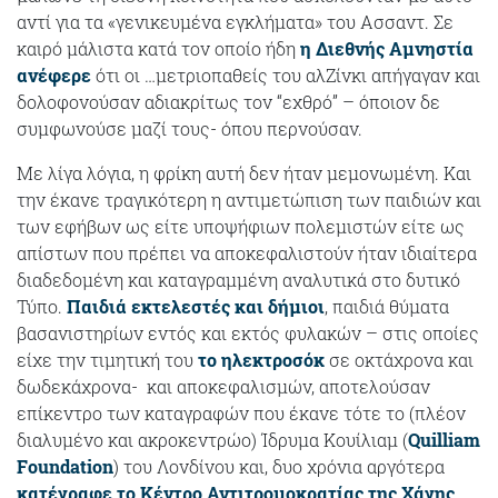
αντί για τα «γενικευμένα εγκλήματα» του Ασσαντ. Σε
καιρό μάλιστα κατά τον οποίο ήδη
η Διεθνής Αμνηστία
ανέφερε
ότι οι …μετριοπαθείς του αλΖίνκι απήγαγαν και
δολοφονούσαν αδιακρίτως τον “εχθρό” – όποιον δε
συμφωνούσε μαζί τους- όπου περνούσαν.
Με λίγα λόγια, η φρίκη αυτή δεν ήταν μεμονωμένη. Και
την έκανε τραγικότερη η αντιμετώπιση των παιδιών και
των εφήβων ως είτε υποψήφιων πολεμιστών είτε ως
απίστων που πρέπει να αποκεφαλιστούν ήταν ιδιαίτερα
διαδεδομένη και καταγραμμένη αναλυτικά στο δυτικό
Τύπο.
Παιδιά εκτελεστές και δήμιοι
, παιδιά θύματα
βασανιστηρίων εντός και εκτός φυλακών – στις οποίες
είχε την τιμητική του
το ηλεκτροσόκ
σε οκτάχρονα και
δωδεκάχρονα- και αποκεφαλισμών, αποτελούσαν
επίκεντρο των καταγραφών που έκανε τότε το (πλέον
διαλυμένο και ακροκεντρώο) Ίδρυμα Κουίλιαμ (
Quilliam
Foundation
) του Λονδίνου και, δυο χρόνια αργότερα
κατέγραφε το Κέντρο Αντιτρομοκρατίας της Χάγης
.