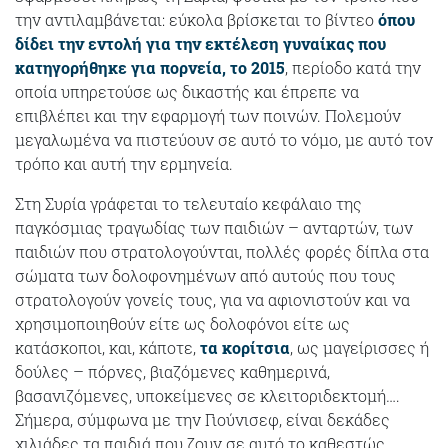
την αντιλαμβάνεται: εύκολα βρίσκεται το βίντεο
όπου
δίδει την εντολή για την εκτέλεση γυναίκας που
κατηγορήθηκε για πορνεία, το 2015
, περίοδο κατά την
οποία υπηρετούσε ως δικαστής και έπρεπε να
επιβλέπει και την εφαρμογή των ποινών. Πολεμούν
μεγαλωμένα να πιστεύουν σε αυτό το νόμο, με αυτό τον
τρόπο και αυτή την ερμηνεία.
Στη Συρία γράφεται το τελευταίο κεφάλαιο της
παγκόσμιας τραγωδίας των παιδιών – ανταρτών, των
παιδιών που στρατολογούνται, πολλές φορές δίπλα στα
σώματα των δολοφονημένων από αυτούς που τους
στρατολογούν γονείς τους, για να αφιονιστούν και να
χρησιμοποιηθούν είτε ως δολοφόνοι είτε ως
κατάσκοποι, και, κάποτε,
τα κορίτσια
, ως μαγείρισσες ή
δούλες – πόρνες, βιαζόμενες καθημερινά,
βασανιζόμενες, υποκείμενες σε κλειτοριδεκτομή….
Σήμερα, σύμφωνα με την Γιούνισεφ, είναι δεκάδες
χιλιάδες τα παιδιά που ζουν σε αυτό το καθεστώς,