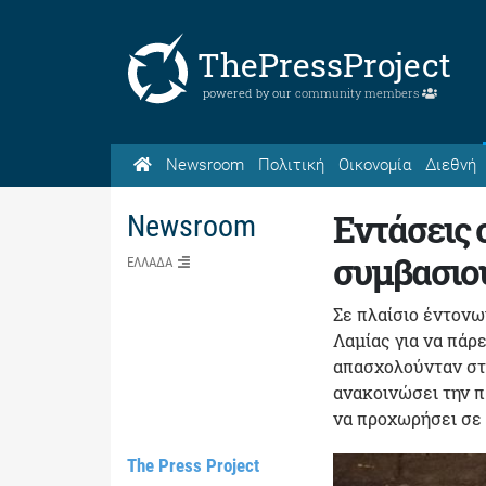
ThePressProject
powered by our
community members
Newsroom
Πολιτική
Οικονομία
Διεθνή
Εντάσεις 
Newsroom
συμβασιο
ΕΛΛΑΔΑ
Σε πλαίσιο έντον
Λαμίας για να πάρ
απασχολούνταν στη
ανακοινώσει την π
να προχωρήσει σε 
The Press Project