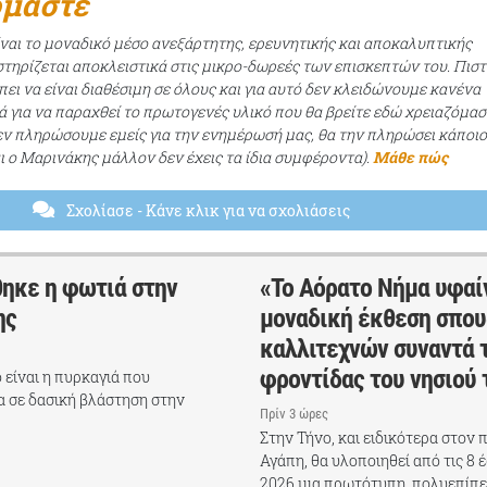
όμαστε
ίναι το μοναδικό μέσο ανεξάρτητης, ερευνητικής και αποκαλυπτικής
τηρίζεται αποκλειστικά στις μικρο-δωρεές των επισκεπτών του. Πισ
ει να είναι διαθέσιμη σε όλους και για αυτό δεν κλειδώνουμε κανένα
ά για να παραχθεί το πρωτογενές υλικό που θα βρείτε εδώ χρειαζόμασ
εν πληρώσουμε εμείς για την ενημέρωσή μας, θα την πληρώσει κάποι
αι ο Μαρινάκης μάλλον δεν έχεις τα ίδια συμφέροντα).
Μάθε πώς
Σχολίασε
- Κάνε κλικ για να σχολιάσεις
θηκε η φωτιά στην
«Το Αόρατο Νήμα υφαί
ης
μοναδική έκθεση σπο
καλλιτεχνών συναντά 
φροντίδας του νησιού 
είναι η πυρκαγιά που
 σε δασική βλάστηση στην
Πρίν 3 ώρες
Στην Τήνο, και ειδικότερα στον
Αγάπη, θα υλοποιηθεί από τις 8 
2026 μια πρωτότυπη, πολυεπίπε