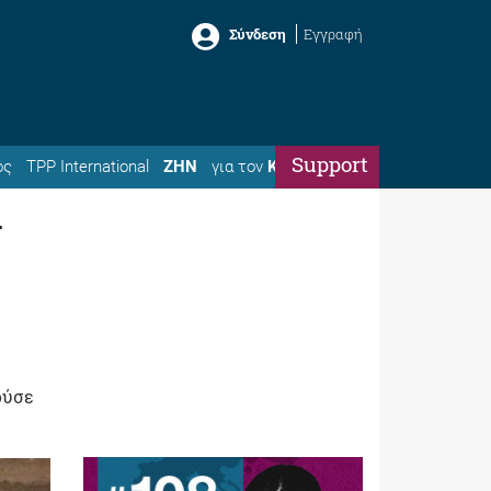
Σύνδεση
Εγγραφή
Support
ός
TPP International
ΖΗΝ
για τον
Κώστα
ούσε