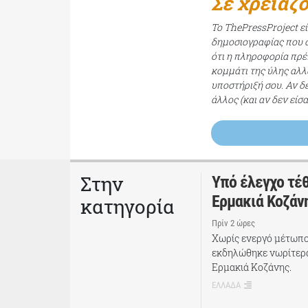
Σε χρειαζ
Το ThePressProject ε
δημοσιογραφίας που σ
ότι η πληροφορία πρέπ
κομμάτι της ύλης αλλ
υποστήριξή σου. Αν δ
άλλος (και αν δεν είσ
Στην
Υπό έλεγχο τέ
Ερμακιά Κοζάν
κατηγορία
Πρίν 2 ώρες
Χωρίς ενεργό μέτωπο 
εκδηλώθηκε νωρίτερα
Ερμακιά Κοζάνης.
ΕΛΛΑΔΑ