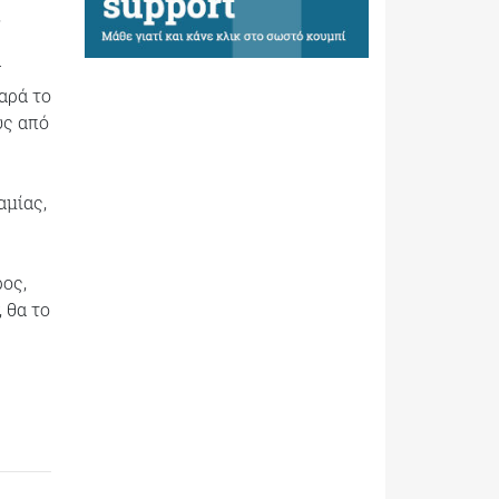
,
ν
αρά το
υς από
αμίας,
ρος,
 θα το