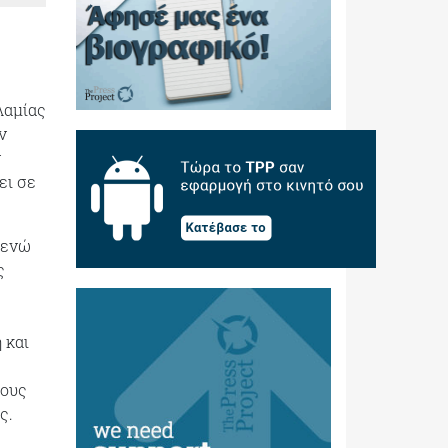
Λαμίας
ν
ν
ει σε
 ενώ
ς
 και
ρους
ς.