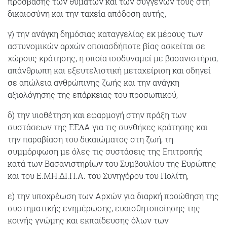
πρόσβασης των θυμάτων και των συγγενών τους στη
δικαιοσύνη και την ταχεία απόδοση αυτής,
γ) την ανάγκη δημόσιας καταγγελίας εκ μέρους των
αστυνομικών αρχών οποιασδήποτε βίας ασκείται σε
χώρους κράτησης, η οποία ισοδυναμεί με βασανιστήρια,
απάνθρωπη και εξευτελιστική μεταχείριση και οδηγεί
σε απώλεια ανθρώπινης ζωής και την ανάγκη
αξιολόγησης της επάρκειας του προσωπικού,
δ) την υιοθέτηση και εφαρμογή στην πράξη των
συστάσεων της ΕΕ∆Α για τις συνθήκες κράτησης και
την παραβίαση του δικαιώματος στη ζωή, τη
συμμόρφωση με όλες τις συστάσεις της Επιτροπής
κατά των Βασανιστηρίων του Συμβουλίου της Ευρώπης
και του Ε.ΜΗ.ΔΙ.Π.Α. του Συνηγόρου του Πολίτη,
ε) την υποχρέωση των Αρχών για διαρκή προώθηση της
συστηματικής ενημέρωσης, ευαισθητοποίησης της
κοινής γνώμης και εκπαίδευσης όλων των