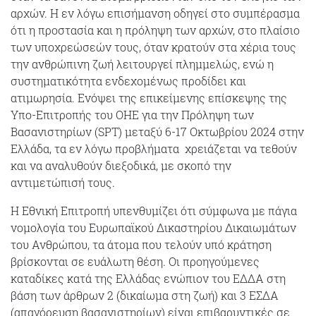
αρχών. Η εν λόγω επισήμανση οδηγεί στο συμπέρασμα
ότι η προστασία και η πρόληψη των αρχών, στο πλαίσιο
των υποχρεώσεών τους, όταν κρατούν στα χέρια τους
την ανθρώπινη ζωή λειτουργεί πλημμελώς, ενώ η
συστηματικότητα ενδεχομένως προδίδει και
ατιμωρησία. Ενόψει της επικείμενης επίσκεψης της
Υπο-Επιτροπής του ΟΗΕ για την Πρόληψη των
Βασανιστηρίων (SPT) μεταξύ 6-17 Οκτωβρίου 2024 στην
Ελλάδα, τα εν λόγω προβλήματα χρειάζεται να τεθούν
και να αναλυθούν διεξοδικά, με σκοπό την
αντιμετώπισή τους.
Η Εθνική Επιτροπή υπενθυμίζει ότι σύμφωνα με πάγια
νομολογία του Ευρωπαϊκού Δικαστηρίου Δικαιωμάτων
του Ανθρώπου, τα άτομα που τελούν υπό κράτηση
βρίσκονται σε ευάλωτη θέση. Οι προηγούμενες
καταδίκες κατά της Ελλάδας ενώπιον του ΕΔΔΑ στη
βάση των άρθρων 2 (δικαίωμα στη ζωή) και 3 ΕΣΔΑ
(απαγόρευση βασανιστηρίων) είναι επιβαρυντικές σε