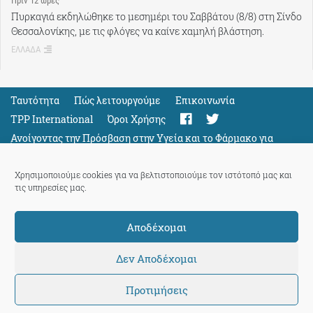
Πρίν 12 ώρες
Πυρκαγιά εκδηλώθηκε το μεσημέρι του Σαββάτου (8/8) στη Σίνδο
Θεσσαλονίκης, με τις φλόγες να καίνε χαμηλή βλάστηση.
ΕΛΛΑΔΑ
Ταυτότητα
Πώς λειτουργούμε
Eπικοινωνία
TPP International
Όροι Χρήσης
Ανοίγοντας την Πρόσβαση στην Υγεία και το Φάρμακο για
Όλους
Support
Χρησιμοποιούμε cookies για να βελτιστοποιούμε τον ιστότοπό μας και
τις υπηρεσίες μας.
Αποδέχομαι
ThePressProject
powered by our
community members
Δεν Αποδέχομαι
Προτιμήσεις
© 2026 ThePressProject | Created by BitsnBytes & re-manufactured
by
Sociality