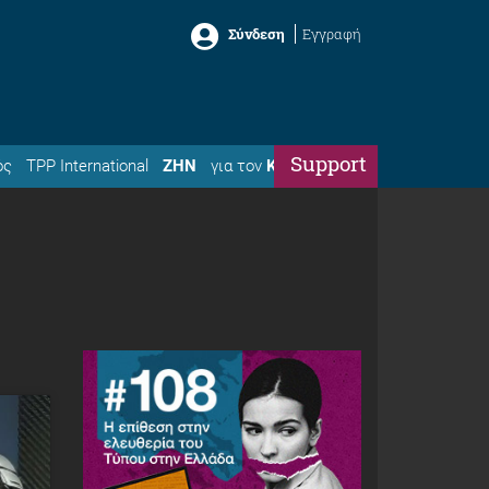
Σύνδεση
Εγγραφή
Support
ός
TPP International
ΖΗΝ
για τον
Κώστα