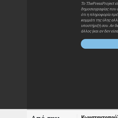
Το ThePressProject ε
δημοσιογραφίας που σ
ότι η πληροφορία πρέπ
κομμάτι της ύλης αλλ
υποστήριξή σου. Αν δ
άλλος (και αν δεν είσ
Κωνσταντοπούλ