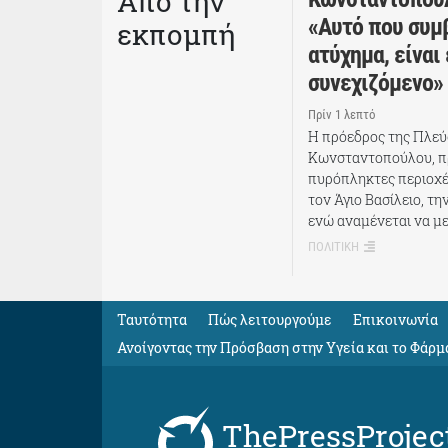
Από την
«Αυτό που συμβ
εκπομπή
ατύχημα, είναι
συνεχιζόμενο»
Πρίν 1 λεπτό
Η πρόεδρος της Πλεύ
Κωνσταντοπούλου, πρ
πυρόπληκτες περιοχέ
τον Άγιο Βασίλειο, τ
ενώ αναμένεται να με
ΠΟΛΙΤΙΚΗ
Ταυτότητα
Πώς λειτουργούμε
Eπικοινωνία
Ανοίγοντας την Πρόσβαση στην Υγεία και το Φάρμ
ThePressProjec