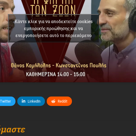
Κάντε κλικ για να αποδεχτείτε cookies
εμπορικής προώθησης και να
ενεργοποιήσετε αυτό το περιεχόμενο
Twitter
LinkedIn
Reddit
όμαστε