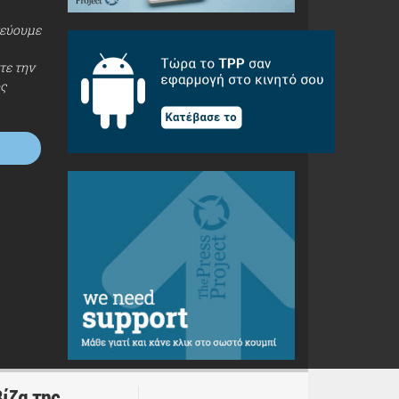
τεύουμε
τε την
ος
ίζα της