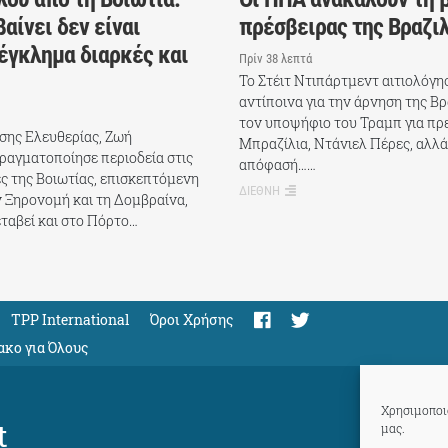
αίνει δεν είναι
πρέσβειρας της Βραζι
 έγκλημα διαρκές και
Πρίν 38 λεπτά
Το Στέιτ Ντιπάρτμεντ αιτιολόγη
αντίποινα για την άρνηση της Βρ
τον υποψήφιο του Τραμπ για πρ
σης Ελευθερίας, Ζωή
Μπραζίλια, Ντάνιελ Πέρες, αλλά 
αγματοποίησε περιοδεία στις
απόφασή……
ς της Βοιωτίας, επισκεπτόμενη
ΔΙΕΘΝΗ
ην Ξηρονομή και τη Δομβραίνα,
ταβεί και στο Πόρτο…
TPP International
Όροι Χρήσης
ακο για Όλους
Χρησιμοποιο
t
μας.