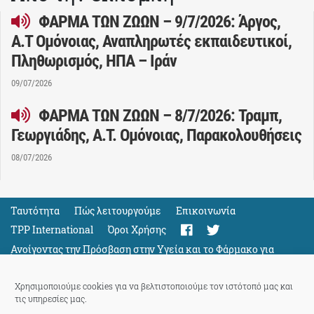
ΦΑΡΜΑ ΤΩΝ ΖΩΩΝ – 9/7/2026: Άργος,
Α.Τ Ομόνοιας, Αναπληρωτές εκπαιδευτικοί,
Πληθωρισμός, ΗΠΑ – Ιράν
09/07/2026
ΦΑΡΜΑ ΤΩΝ ΖΩΩΝ – 8/7/2026: Τραμπ,
Γεωργιάδης, Α.Τ. Ομόνοιας, Παρακολουθήσεις
08/07/2026
Ταυτότητα
Πώς λειτουργούμε
Eπικοινωνία
TPP International
Όροι Χρήσης
Ανοίγοντας την Πρόσβαση στην Υγεία και το Φάρμακο για
Όλους
Support
Χρησιμοποιούμε cookies για να βελτιστοποιούμε τον ιστότοπό μας και
τις υπηρεσίες μας.