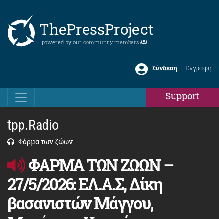
ThePressProject
powered by our
community members
Σύνδεση
Εγγραφή
Support
tpp.Radio
Φάρμα των ζώων
ΦΑΡΜΑ ΤΩΝ ΖΩΩΝ –
27/5/2026: ΕΛ.Α.Σ, Δίκη
βασανιστών Μάγγου,