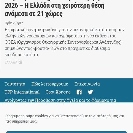
2026 – Η Ελλάδα στη χειρότερη θέση
ανάμεσα σε 21 χώρες
Πρίν 2 ώρες
Εξαιρετικά αρνητική εικόνα για την οικονομική κατάσταση των
ελληνικών νοικοκυριών καταγράφεται στη νέα έκθεση του
ΟΟΣΑ (Οργανισμού Οικονομικής Συνεργασίας και Ανάπτυξης)
σημειώνοντας «βουτιά» 3,6% στο πραγματικό διαθέσιμο
εισόδημα κατά το…
ΕΛΛΑΔΑ
Ταυτότητα
Πώς λειτουργούμε
Eπικοινωνία
TPP International
Όροι Χρήσης
Ανοίγοντας την Πρόσβαση στην Υγεία και το Φάρμακο για
Όλους
Support
Χρησιμοποιούμε cookies για να βελτιστοποιούμε τον ιστότοπό μας και
τις υπηρεσίες μας.