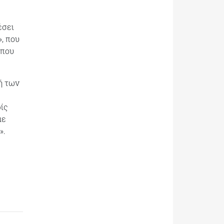
έσει
, που
 που
ή των
ίς
με
».