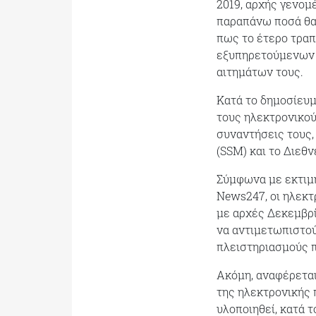
2019, αρχής γενομέ
παραπάνω ποσά θα 
πως το έτερο τραπ
εξυπηρετούμενων
αιτημάτων τους.
Κατά το δημοσίευμ
τους ηλεκτρονικού
συναντήσεις τους,
(SSM) και το Διεθ
Σύμφωνα με εκτιμ
News247, οι ηλεκτ
με αρχές Δεκεμβρί
να αντιμετωπιστού
πλειστηριασμούς π
Ακόμη, αναφέρεται
της ηλεκτρονικής 
υλοποιηθεί, κατά τ