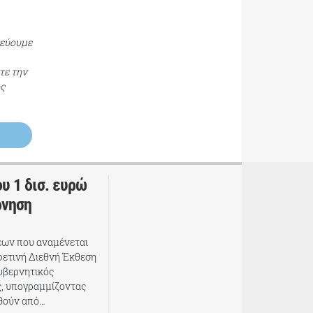
τεύουμε
τε την
ος
υ 1 δισ. ευρώ
ρνηση
ων που αναμένεται
 φετινή Διεθνή Έκθεση
υβερνητικός
, υπογραμμίζοντας
φθούν από…