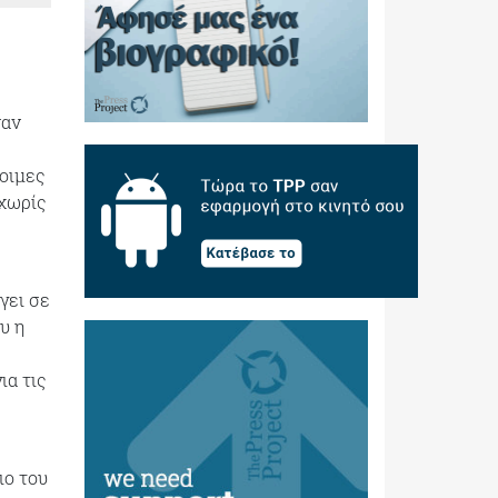
ναν
τοιμες
 χωρίς
γει σε
υ η
ια τις
ιο του