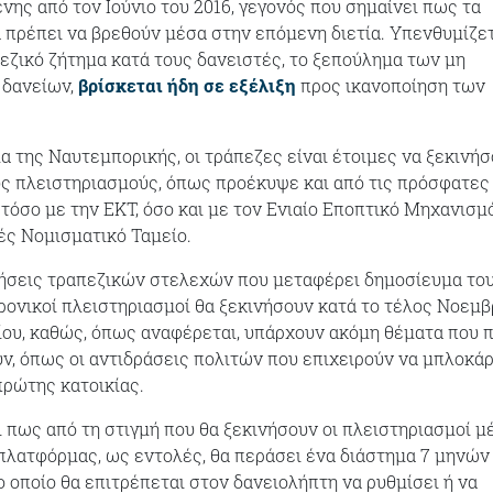
νης από τον Ιούνιο του 2016, γεγονός που σημαίνει πως τα
πρέπει να βρεθούν μέσα στην επόμενη διετία. Υπενθυμίζε
εζικό ζήτημα κατά τους δανειστές, το ξεπούλημα των μη
 δανείων,
βρίσκεται ήδη σε εξέλιξη
προς ικανοποίηση των
α της Ναυτεμπορικής, οι τράπεζες είναι έτοιμες να ξεκινή
ς πλειστηριασμούς, όπως προέκυψε και από τις πρόσφατες
 τόσο με την ΕΚΤ, όσο και με τον Ενιαίο Εποπτικό Μηχανισμ
νές Νομισματικό Ταμείο.
ήσεις τραπεζικών στελεχών που μεταφέρει δημοσίευμα το
ρονικοί πλειστηριασμοί θα ξεκινήσουν κατά το τέλος Νοεμβ
ου, καθώς, όπως αναφέρεται, υπάρχουν ακόμη θέματα που 
ν, όπως οι αντιδράσεις πολιτών που επιχειρούν να μπλοκά
ρώτης κατοικίας.
 πως από τη στιγμή που θα ξεκινήσουν οι πλειστηριασμοί 
πλατφόρμας, ως εντολές, θα περάσει ένα διάστημα 7 μηνών
ο οποίο θα επιτρέπεται στον δανειολήπτη να ρυθμίσει ή να