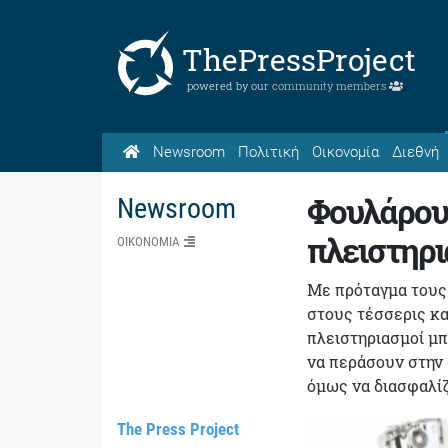
ThePressProject
powered by our
community members
Newsroom
Πολιτική
Οικονομία
Διεθνή
Φουλάρουν
Newsroom
πλειστηρι
ΟΙΚΟΝΟΜΙΑ
Με πρόταγμα τους
στους τέσσερις κ
πλειστηριασμοί μπ
να περάσουν στην 
όμως να διασφαλίζ
The Press Project