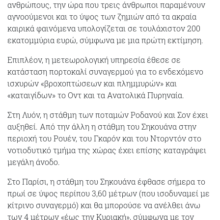
ανθρώπους, την ώρα που τρεις άνθρωποι παραμένουν
αγνοούμενοι και το ύψος των ζημιών από τα ακραία
καιρικά φαινόμενα υπολογίζεται σε τουλάχιστον 200
εκατομμύρια ευρώ, σύμφωνα με μια πρώτη εκτίμηση.
Επιπλέον, η μετεωρολογική υπηρεσία έθεσε σε
κατάσταση πορτοκαλί συναγερμού για το ενδεχόμενο
ισχυρών «βροχοπτώσεων και πλημμυρών» και
«καταιγίδων» το Οντ και τα Ανατολικά Πυρηναία.
Στη Λυόν, η στάθμη των ποταμών Ροδανού και Σον έχει
αυξηθεί. Από την άλλη η στάθμη του Σηκουάνα στην
περιοχή του Ρουέν, του Γκαρόν και του Ντορντόν στο
νοτιοδυτικό τμήμα της χώρας έχει επίσης καταγράψει
μεγάλη άνοδο.
Στο Παρίσι, η στάθμη του Σηκουάνα έφθασε σήμερα το
πρωί σε ύψος περίπου 3,60 μέτρων (που ισοδυναμεί με
κίτρινο συναγερμό) και θα μπορούσε να ανέλθει άνω
των 4 μέτρων «έως την Κυριακή», σύμφωνα με τον