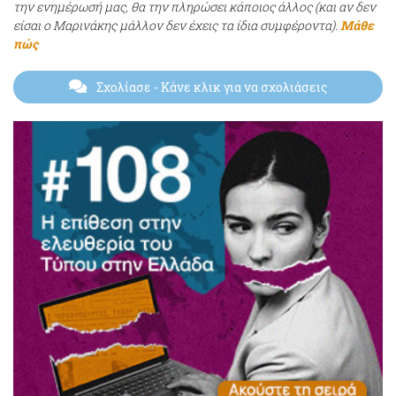
την ενημέρωσή μας, θα την πληρώσει κάποιος άλλος (και αν δεν
είσαι ο Μαρινάκης μάλλον δεν έχεις τα ίδια συμφέροντα).
Μάθε
πώς
Σχολίασε
- Κάνε κλικ για να σχολιάσεις