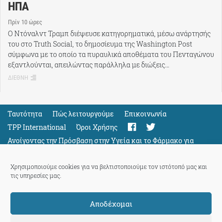
ΗΠΑ
Πρίν 10 ώρες
Ο Ντόναλντ Τραμπ διέψευσε κατηγορηματικά, μέσω ανάρτησής
του στο Truth Social, το δημοσίευμα της Washington Post
σύμφωνα με το οποίο τα πυραυλικά αποθέματα του Πενταγώνου
εξαντλούνται, απειλώντας παράλληλα με διώξεις…
ΔΙΕΘΝΗ
Ταυτότητα
Πώς λειτουργούμε
Eπικοινωνία
TPP International
Όροι Χρήσης
Ανοίγοντας την Πρόσβαση στην Υγεία και το Φάρμακο για
Όλους
Support
Χρησιμοποιούμε cookies για να βελτιστοποιούμε τον ιστότοπό μας και
τις υπηρεσίες μας.
Αποδέχομαι
ThePressProject