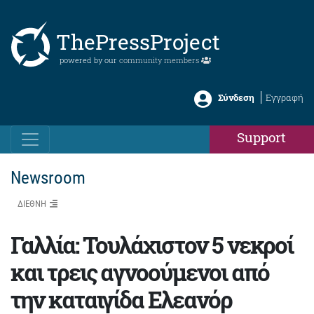
ThePressProject
powered by our
community members
Σύνδεση
Εγγραφή
Support
Newsroom
ΔΙΕΘΝΗ
Γαλλία: Τουλάχιστον 5 νεκροί
και τρεις αγνοούμενοι από
την καταιγίδα Ελεανόρ